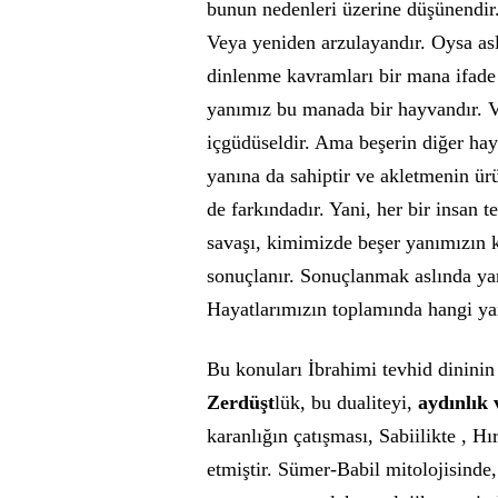
bunun nedenleri üzerine düşünendir.
Veya yeniden arzulayandır. Oysa asl
dinlenme kavramları bir mana ifade 
yanımız bu manada bir hayvandır. Ve
içgüdüseldir. Ama beşerin diğer hay
yanına da sahiptir ve akletmenin ür
de farkındadır. Yani, her bir insan 
savaşı, kimimizde beşer yanımızın 
sonuçlanır. Sonuçlanmak aslında yan
Hayatlarımızın toplamında hangi yan
Bu konuları İbrahimi tevhid dininin
Zerdüşt
lük, bu dualiteyi,
aydınlık 
karanlığın çatışması, Sabiilikte , H
etmiştir. Sümer-Babil mitolojisinde