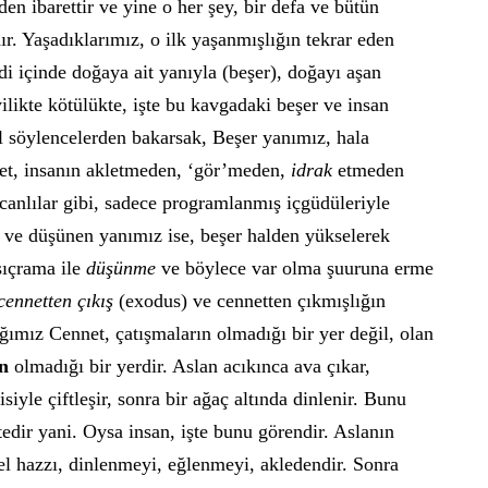
den ibarettir ve yine o her şey, bir defa ve bütün
r. Yaşadıklarımız, o ilk yaşanmışlığın tekrar eden
ndi içinde doğaya ait yanıyla (beşer), doğayı aşan
yilikte kötülükte, işte bu kavgadaki beşer ve insan
l söylencelerden bakarsak, Beşer yanımız, hala
t, insanın akletmeden, ‘gör’meden,
idrak
etmeden
 canlılar gibi, sadece programlanmış içgüdüleriyle
 ve düşünen yanımız ise, beşer halden yükselerek
sıçrama ile
düşünme
ve böylece var olma şuuruna erme
cennetten çıkış
(exodus) ve cennetten çıkmışlığın
ığımız Cennet, çatışmaların olmadığı bir yer değil, olan
in
olmadığı bir yerdir. Aslan acıkınca ava çıkar,
isiyle çiftleşir, sonra bir ağaç altında dinlenir. Bunu
edir yani. Oysa insan, işte bunu görendir. Aslanın
sel hazzı, dinlenmeyi, eğlenmeyi, akledendir. Sonra