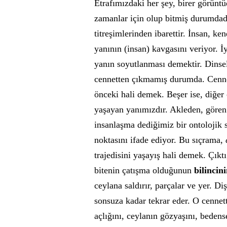
Etrafımızdaki her şey, birer görüntü
zamanlar için olup bitmiş durumdadı
titreşimlerinden ibarettir. İnsan, ke
yanının (insan) kavgasını veriyor. İ
yanın soyutlanması demektir. Dinse
cennetten çıkmamış durumda. Cenne
önceki hali demek. Beşer ise, diğer
yaşayan yanımızdır. Akleden, gören
insanlaşma dediğimiz bir ontolojik 
noktasını ifade ediyor. Bu sıçrama,
trajedisini yaşayış hali demek. Çıkt
bitenin çatışma olduğunun
bilincin
ceylana saldırır, parçalar ve yer. Diş
sonsuza kadar tekrar eder. O cennett
açlığını, ceylanın gözyaşını, beden