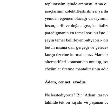
toplumsalın içinde aramıştı. Ama o
araçlarının kolektifleştirilmesi ya 
yeniden egemen olacağı varsayımını 
insan, tarih ve doğa algısı, kapita
paradigmanın en temel sorunu işte..
şeyin temel belirleyeni-altyapısı- ol
bütün insana dair gerçeği ve gelecek
kurgu üzerine kurmalısınız. Marksizm
alternatifleri konuşurken unutup, s
çözümler üretme mantalitesinin adıd
Adem, cennet, exodus
Ne kastediyoruz? Bir ‘Adem’ tasavv
tahlilde tek bir kişidir ve yaşanan bü