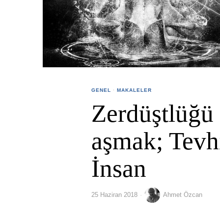
GENEL
·
MAKALELER
Zerdüştlüğü
aşmak; Tevh
İnsan
25 Haziran 2018
Ahmet Özcan