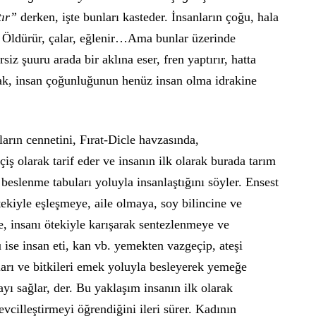
tır”
derken, işte bunları kasteder. İnsanların çoğu, hala
r. Öldürür, çalar, eğlenir…Ama bunlar üzerinde
rsiz şuuru arada bir aklına eser, fren yaptırır, hatta
rak, insan çoğunluğunun henüz insan olma idrakine
pların cennetini, Fırat-Dicle havzasında,
ş olarak tarif eder ve insanın ilk olarak burada tarım
 beslenme tabuları yoluyla insanlaştığını söyler. Ensest
ötekiyle eşleşmeye, aile olmaya, soy bilincine ve
, insanı ötekiyle karışarak sentezlenmeye ve
ise insan eti, kan vb. yemekten vazgeçip, ateşi
arı ve bitkileri emek yoluyla besleyerek yemeğe
yı sağlar, der. Bu yaklaşım insanın ilk olarak
evcilleştirmeyi öğrendiğini ileri sürer. Kadının