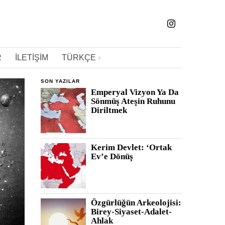
R
İLETIŞIM
TÜRKÇE
SON YAZILAR
Emperyal Vizyon Ya Da
Sönmüş Ateşin Ruhunu
Diriltmek
Kerim Devlet: ‘Ortak
Ev’e Dönüş
Özgürlüğün Arkeolojisi:
Birey-Siyaset-Adalet-
Ahlak