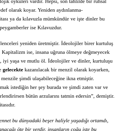
ojik öyküleri vardır. Hepsi, son tahlilde bir ruhsal
hedef olarak koyar. Yeniden aydınlanma-
ritası ya da kılavuzla mümkündür ve işte dinler bu
e peygamberler ise Kılavuzdur.
nceleri yeniden üretmiştir. İdeolojiler birer kurtuluş
ür. Kapitalizm ise, insana uğruna ölmeye değmeyecek
, iyi yaşa ve mutlu öl. İdeolojiler ve dinler, kurtuluşu
ve
gelecekte
kazanılacak bir menzil olarak koyarken,
 menzile şimdi ulaşabileceğine ikna etmiştir.
mak istediğin her şey burada ve şimdi zaten var ve
lendirirsen bütün arzularını tatmin edersin”, demiştir.
tasıdır.
cennet bu dünyadaki beşer haliyle yaşadığı ortamdı,
anacağı öte bir yerdir. insanların çoğu işte bu