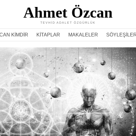
Ahmet Özcan
TEVHID ADALET ÖZGÜRLÜK
CAN KIMDIR
KITAPLAR
MAKALELER
SÖYLEŞILE