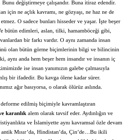
 Bunu değiştirmeye çalışandır. Buna itiraz edendir.
an için ne açlık kavramı, ne gözyaşı, ne haz ne de
etmez. O sadece bunları hisseder ve yaşar. İşte beşer
 bütün edimleri, aslan, tilki, hamamböceği gibi,
vanlardan bir farkı vardır. O aynı zamanda insan
ünü olan bütün görme biçimlerinin bilgi ve bilincinin
teki, aynı anda hem beşer hem insandır ve insanın iç
kimimizde ise insan yanımızın galebe çalmasıyla
lış bir ifadedir. Bu kavga ölene kadar sürer.
ımız ağır basıyorsa, o olarak ölürüz aslında.
 deforme edilmiş biçimiyle kavramlaştıran
ve karanlık
alem olarak tavsif eder. Aydınlığın ve
ıristiyanlıkta ve İslamiyette aynı kavramsal özle devam
, antik Mısır’da, Hindistan’da, Çin’de…Bu ikili