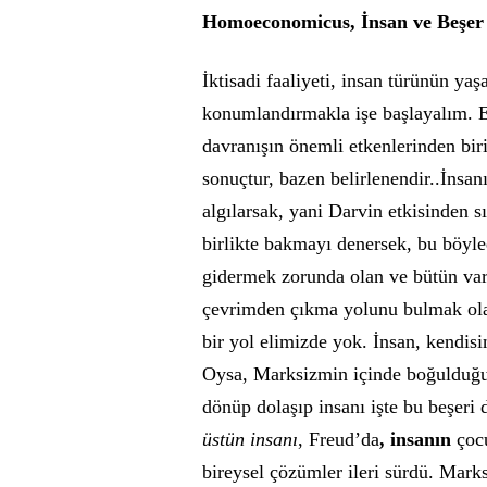
Homoeconomicus, İnsan ve Beşer
İktisadi faaliyeti, insan türünün yaş
konumlandırmakla işe başlayalım. E
davranışın önemli etkenlerinden biri
sonuçtur, bazen belirlenendir..İnsan
algılarsak, yani Darvin etkisinden sı
birlikte bakmayı denersek, bu böyled
gidermek zorunda olan ve bütün var
çevrimden çıkma yolunu bulmak olar
bir yol elimizde yok. İnsan, kendis
Oysa, Marksizmin içinde boğulduğu
dönüp dolaşıp insanı işte bu beşeri
üstün insanı
, Freud’da
, insanın
çocu
bireysel çözümler ileri sürdü. Mark