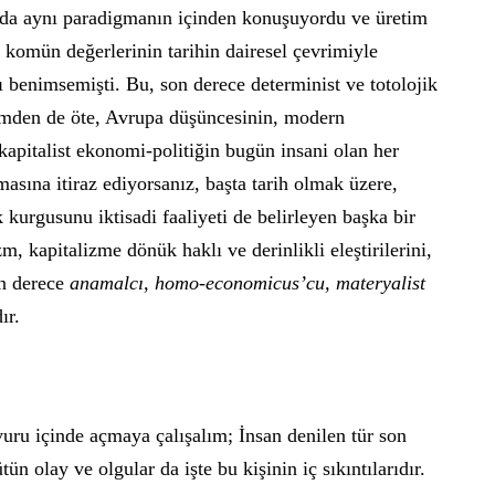
’da aynı paradigmanın içinden konuşuyordu ve üretim
da komün değerlerinin tarihin dairesel çevrimiyle
benimsemişti. Bu, son derece determinist ve totolojik
lizmden de öte, Avrupa düşüncesinin, modern
kapitalist ekonomi-politiğin bugün insani olan her
masına itiraz ediyorsanız, başta tarih olmak üzere,
 kurgusunu iktisadi faaliyeti de belirleyen başka bir
, kapitalizme dönük haklı ve derinlikli eleştirilerini,
on derece
anamalcı, homo-economicus’cu, materyalist
ır.
uru içinde açmaya çalışalım; İnsan denilen tür son
tün olay ve olgular da işte bu kişinin iç sıkıntılarıdır.