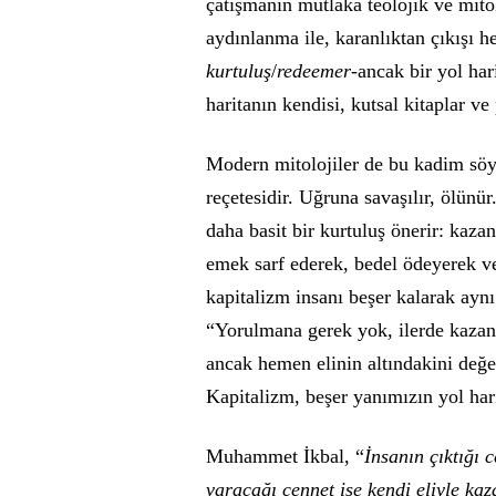
çatışmanın mutlaka teolojik ve mitol
aydınlanma ile, karanlıktan çıkışı 
kurtuluş
/
redeemer
-ancak bir yol ha
haritanın kendisi, kutsal kitaplar v
Modern mitolojiler de bu kadim söyle
reçetesidir. Uğruna savaşılır, ölün
daha basit bir kurtuluş önerir: kazan
emek sarf ederek, bedel ödeyerek 
kapitalizm insanı beşer kalarak aynı
“Yorulmana gerek yok, ilerde kazan
ancak hemen elinin altındakini değer
Kapitalizm, beşer yanımızın yol hari
Muhammet İkbal, “
İnsanın çıktığı 
varacağı cennet ise kendi eliyle kaz