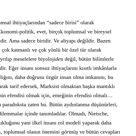
amsal ihtiyaçlarından “sadece birisi” olarak
konomi-politik, evet, birçok toplumsal ve bireysel
dir. Ama sadece biridir. Ve altyapı değildir. Bazen
ı çok katmanlı ve çok yönlü bir özel tür olarak
yrılıp meselelere biyoloj
ide
n değil, bütün bilimlerle
ir. Eğer insanı sonsuz ihtiyaçlarını kısıtlı imkânlarla
lığını, daha doğrusu özgür insan olma imkanını, bu
ak tarif edersek, Marksist olmaktan başka mantıklı
inin efendisi olmak için, emeğinin efendisi olmalı…
 paradoksta zaten bu. Bütün aydınlanma düşünürleri,
 dilemmalar içinde tanımladılar. Olmadı, Nietsche,
kluğunu yani ilkel insanı rol modeli yaparak daha
s, toplumsal olanın önemini
gör
müş ve bütün cevapları