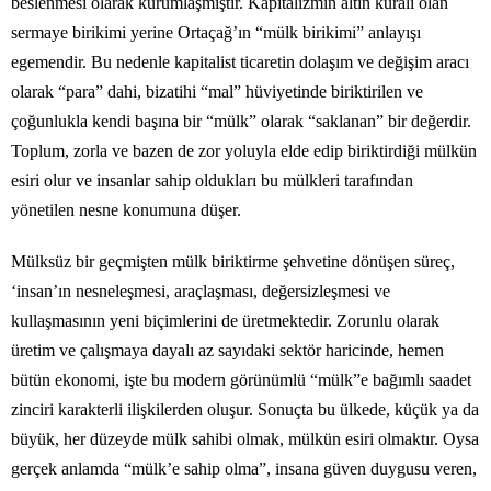
beslenmesi olarak kurumlaşmıştır. Kapitalizmin altın kuralı olan
sermaye birikimi yerine Ortaçağ’ın “mülk birikimi” anlayışı
egemendir. Bu nedenle kapitalist ticaretin dolaşım ve değişim aracı
olarak “para” dahi, bizatihi “mal” hüviyetinde biriktirilen ve
çoğunlukla kendi başına bir “mülk” olarak “saklanan” bir değerdir.
Toplum, zorla ve bazen de zor yoluyla elde edip biriktirdiği mülkün
esiri olur ve insanlar sahip oldukları bu mülkleri tarafından
yönetilen nesne konumuna düşer.
Mülksüz bir geçmişten mülk biriktirme şehvetine dönüşen süreç,
‘insan’ın nesneleşmesi, araçlaşması, değersizleşmesi ve
kullaşmasının yeni biçimlerini de üretmektedir. Zorunlu olarak
üretim ve çalışmaya dayalı az sayıdaki sektör haricinde, hemen
bütün ekonomi, işte bu modern görünümlü “mülk”e bağımlı saadet
zinciri karakterli ilişkilerden oluşur. Sonuçta bu ülkede, küçük ya da
büyük, her düzeyde mülk sahibi olmak, mülkün esiri olmaktır. Oysa
gerçek anlamda “mülk’e sahip olma”, insana güven duygusu veren,