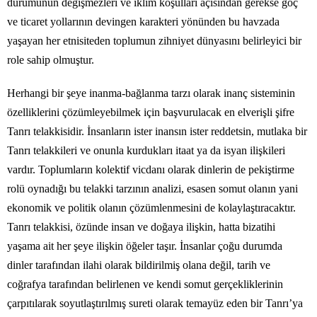
durumunun değişmezleri ve iklim koşulları açısından gerekse göç
ve ticaret yollarının devingen karakteri yönünden bu havzada
yaşayan her etnisiteden toplumun zihniyet dünyasını belirleyici bir
role sahip olmuştur.
Herhangi bir şeye inanma-bağlanma tarzı olarak inanç sisteminin
özelliklerini çözümleyebilmek için başvurulacak en elverişli şifre
Tanrı telakkisidir. İnsanların ister inansın ister reddetsin, mutlaka bir
Tanrı telakkileri ve onunla kurdukları itaat ya da isyan ilişkileri
vardır. Toplumların kolektif vicdanı olarak dinlerin de pekiştirme
rolü oynadığı bu telakki tarzının analizi, esasen somut olanın yani
ekonomik ve politik olanın çözümlenmesini de kolaylaştıracaktır.
Tanrı telakkisi, özünde insan ve doğaya ilişkin, hatta bizatihi
yaşama ait her şeye ilişkin öğeler taşır. İnsanlar çoğu durumda
dinler tarafından ilahi olarak bildirilmiş olana değil, tarih ve
coğrafya tarafından belirlenen ve kendi somut gerçekliklerinin
çarpıtılarak soyutlaştırılmış sureti olarak temayüz eden bir Tanrı’ya