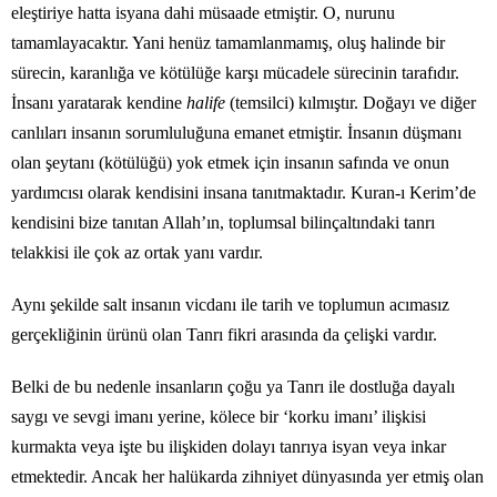
eleştiriye hatta isyana dahi müsaade etmiştir. O, nurunu
tamamlayacaktır. Yani henüz tamamlanmamış, oluş halinde bir
sürecin, karanlığa ve kötülüğe karşı mücadele sürecinin tarafıdır.
İnsanı yaratarak kendine
halife
(temsilci) kılmıştır. Doğayı ve diğer
canlıları insanın sorumluluğuna emanet etmiştir. İnsanın düşmanı
olan şeytanı (kötülüğü) yok etmek için insanın safında ve onun
yardımcısı olarak kendisini insana tanıtmaktadır. Kuran-ı Kerim’de
kendisini bize tanıtan Allah’ın, toplumsal bilinçaltındaki tanrı
telakkisi ile çok az ortak yanı vardır.
Aynı şekilde salt insanın vicdanı ile tarih ve toplumun acımasız
gerçekliğinin ürünü olan Tanrı fikri arasında da çelişki vardır.
Belki de bu nedenle insanların çoğu ya Tanrı ile dostluğa dayalı
saygı ve sevgi imanı yerine, kölece bir ‘korku imanı’ ilişkisi
kurmakta veya işte bu ilişkiden dolayı tanrıya isyan veya inkar
etmektedir. Ancak her halükarda zihniyet dünyasında yer etmiş olan