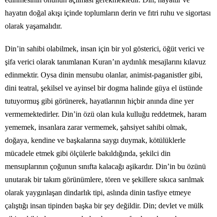
hayatın doğal akışı içinde toplumların derin ve fıtri ruhu ve sigortası
olarak yaşamalıdır.
Din’in sahibi olabilmek, insan için bir yol gösterici, öğüt verici ve
şifa verici olarak tanımlanan Kuran’ın aydınlık mesajlarını kılavuz
edinmektir. Oysa dinin mensubu olanlar, animist-paganistler gibi,
dini teatral, şekilsel ve ayinsel bir dogma halinde güya el üstünde
tutuyormuş gibi görünerek, hayatlarının hiçbir anında dine yer
vermemektedirler. Din’in özü olan kula kulluğu reddetmek, haram
yememek, insanlara zarar vermemek, şahsiyet sahibi olmak,
doğaya, kendine ve başkalarına saygı duymak, kötülüklerle
mücadele etmek gibi ölçülerle bakıldığında, şekilci din
mensuplarının çoğunun sınıfta kalacağı aşikardır. Din’in bu özünü
unutarak bir takım görünümlere, tören ve şekillere sıkıca sarılmak
olarak yaygınlaşan dindarlık tipi, aslında dinin tasfiye etmeye
çalıştığı insan tipinden başka bir şey değildir. Din; devlet ve mülk