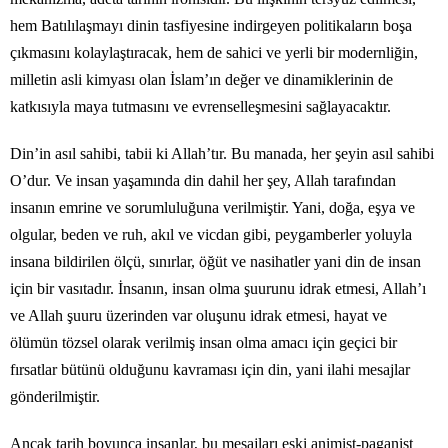
hem Batılılaşmayı dinin tasfiyesine indirgeyen politikaların boşa
çıkmasını kolaylaştıracak, hem de sahici ve yerli bir modernliğin,
milletin asli kimyası olan İslam’ın değer ve dinamiklerinin de
katkısıyla maya tutmasını ve evrenselleşmesini sağlayacaktır.
Din’in asıl sahibi, tabii ki Allah’tır. Bu manada, her şeyin asıl sahibi
O’dur. Ve insan yaşamında din dahil her şey, Allah tarafından
insanın emrine ve sorumluluğuna verilmiştir. Yani, doğa, eşya ve
olgular, beden ve ruh, akıl ve vicdan gibi, peygamberler yoluyla
insana bildirilen ölçü, sınırlar, öğüt ve nasihatler yani din de insan
için bir vasıtadır. İnsanın, insan olma şuurunu idrak etmesi, Allah’ı
ve Allah şuuru üzerinden var oluşunu idrak etmesi, hayat ve
ölümün tözsel olarak verilmiş insan olma amacı için geçici bir
fırsatlar bütünü olduğunu kavraması için din, yani ilahi mesajlar
gönderilmiştir.
Ancak tarih boyunca insanlar, bu mesajları eski animist-paganist