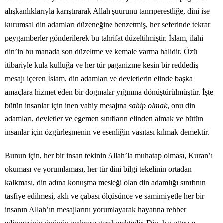
alışkanlıklarıyla karıştırarak Allah şuurunu tanrıperestliğe, dini ise
kurumsal din adamları düzeneğine benzetmiş, her seferinde tekrar
peygamberler gönderilerek bu tahrifat düzeltilmiştir. İslam, ilahi
din’in bu manada son düzeltme ve kemale varma halidir. Özü
itibariyle kula kulluğa ve her tür paganizme kesin bir reddediş
mesajı içeren İslam, din adamları ve devletlerin elinde başka
amaçlara hizmet eden bir dogmalar yığınına dönüştürülmüştür. İşte
bütün insanlar için inen vahiy mesajına
sahip olmak
, onu din
adamları, devletler ve egemen sınıfların elinden almak ve bütün
insanlar için özgürleşmenin ve esenliğin vasıtası kılmak demektir.
Bunun için, her bir insan tekinin Allah’la muhatap olması, Kuran’ı
okuması ve yorumlaması, her tür dini bilgi tekelinin ortadan
kalkması, din adına konuşma mesleği olan din adamlığı sınıfının
tasfiye edilmesi, aklı ve çabası ölçüsünce ve samimiyetle her bir
insanın Allah’ın mesajlarını yorumlayarak hayatına rehber
edinmesinin önünün açılması gerekmektedir. Din, hayattır ve