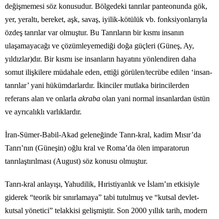
değişmemesi söz konusudur. Bölgedeki tanrılar panteonunda gök,
yer, yeraltı, bereket, aşk, savaş, iyilik-kötülük vb. fonksiyonlarıyla
özdeş tanrılar var olmuştur. Bu Tanrıların bir kısmı insanın
ulaşamayacağı ve çözümleyemediği doğa güçleri (Güneş, Ay,
yıldızlar)dır. Bir kısmı ise insanların hayatını yönlendiren daha
somut ilişkilere müdahale eden, ettiği görülen/tecrübe edilen ‘insan-
tanrılar’ yani hükümdarlardır. İkinciler mutlaka birincilerden
referans alan ve onlarla
akraba
olan yani normal insanlardan üstün
ve ayrıcalıklı varlıklardır.
İran-Sümer-Babil-Akad geleneğinde Tanrı-kral, kadim Mısır’da
Tanrı’nın (Güneşin) oğlu kral ve Roma’da ölen imparatorun
tanrılaştırılması (August) söz konusu olmuştur.
Tanrı-kral anlayışı, Yahudilik, Hıristiyanlık ve İslam’ın etkisiyle
giderek “teorik bir sınırlamaya” tabi tutulmuş ve “kutsal devlet-
kutsal yönetici” telakkisi gelişmiştir. Son 2000 yıllık tarih, modern