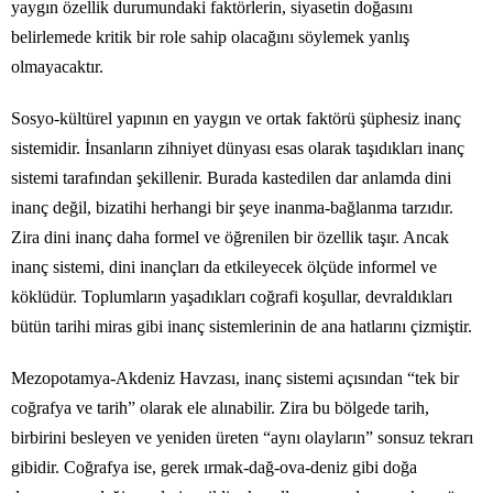
yaygın özellik durumundaki faktörlerin, siyasetin doğasını
belirlemede kritik bir role sahip olacağını söylemek yanlış
olmayacaktır.
Sosyo-kültürel yapının en yaygın ve ortak faktörü şüphesiz inanç
sistemidir. İnsanların zihniyet dünyası esas olarak taşıdıkları inanç
sistemi tarafından şekillenir. Burada kastedilen dar anlamda dini
inanç değil, bizatihi herhangi bir şeye inanma-bağlanma tarzıdır.
Zira dini inanç daha formel ve öğrenilen bir özellik taşır. Ancak
inanç sistemi, dini inançları da etkileyecek ölçüde informel ve
köklüdür. Toplumların yaşadıkları coğrafi koşullar, devraldıkları
bütün tarihi miras gibi inanç sistemlerinin de ana hatlarını çizmiştir.
Mezopotamya-Akdeniz Havzası, inanç sistemi açısından “tek bir
coğrafya ve tarih” olarak ele alınabilir. Zira bu bölgede tarih,
birbirini besleyen ve yeniden üreten “aynı olayların” sonsuz tekrarı
gibidir. Coğrafya ise, gerek ırmak-dağ-ova-deniz gibi doğa