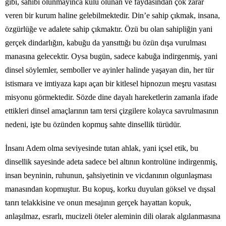
gibi, sahibi olunmayınca kulu olunan ve faydasından çok zarar
veren bir kurum haline gelebilmektedir. Din’e sahip çıkmak, insana,
özgürlüğe ve adalete sahip çıkmaktır. Özü bu olan sahipliğin yani
gerçek dindarlığın, kabuğu da yansıttığı bu özün dışa vurulması
manasına gelecektir. Oysa bugün, sadece kabuğa indirgenmiş, yani
dinsel söylemler, semboller ve ayinler halinde yaşayan din, her tür
istismara ve imtiyaza kapı açan bir kitlesel hipnozun meşru vasıtası
misyonu görmektedir. Sözde dine dayalı hareketlerin zamanla ifade
ettikleri dinsel amaçlarının tam tersi çizgilere kolayca savrulmasının
nedeni, işte bu özünden kopmuş sahte dinsellik türüdür.
İnsanı Adem olma seviyesinde tutan ahlak, yani içsel etik, bu
dinsellik sayesinde adeta sadece bel altının kontrolüne indirgenmiş,
insan beyninin, ruhunun, şahsiyetinin ve vicdanının olgunlaşması
manasından kopmuştur. Bu kopuş, korku duyulan göksel ve dışsal
tanrı telakkisine ve onun mesajının gerçek hayattan kopuk,
anlaşılmaz, esrarlı, mucizeli öteler aleminin dili olarak algılanmasına