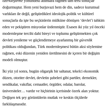
özerkleştirme
yönündeki adımlara rağmen tam tersi sonuçlar
doğurmuştur. Hem yeni burjuvazi hem de din, sadece kurumsal
varlıkları ile değil, geliştirdikleri ideolojik-politik ve kültürel
sonuçlarla da işte bu seçkinlerin mülküne dönüşen ‘devlet’i tahkim
eden ve pekiştiren misyonlar üstlenmiştir. Esasen iki yüz yıl önceki
modernleşme tercihi dahi bireyi ve toplumu geliştirmekten çok
devleti yenileme ve güçlendirmeye ayarlanmış bir
güvenlik
politikası olduğundan, Türk modernleşmesi bütün aksi söylemine
rağmen, eski düzenin yeniden üretilmesini de içeren bir değişim
modeli olmuştur.
İki yüz yıl sonra, bugün oligarşik bir saltanat, tekelci ekonomik
düzen, otoriter devlet, devletin şubeleri gibi partiler, dernekler,
sendikalar, vakıflar, cemaatler, örgütler, odalar, barolar,
üniversiteler… vardır ve hiçbirinin içerisinde özerk alan yoktur.
Değişen tek şey görüntülerin mutlak ve keskin ölçülerle
farklılaşmasıdır.