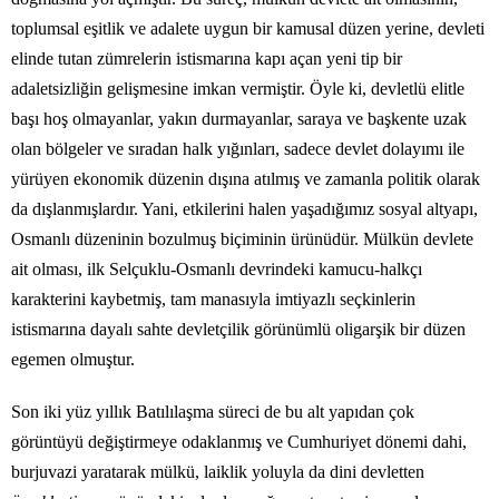
toplumsal eşitlik ve adalete uygun bir kamusal düzen yerine, devleti
elinde tutan zümrelerin istismarına kapı açan yeni tip bir
adaletsizliğin gelişmesine imkan vermiştir. Öyle ki, devletlü elitle
başı hoş olmayanlar, yakın durmayanlar, saraya ve başkente uzak
olan bölgeler ve sıradan halk yığınları, sadece devlet dolayımı ile
yürüyen ekonomik düzenin dışına atılmış ve zamanla politik olarak
da dışlanmışlardır. Yani, etkilerini halen yaşadığımız sosyal altyapı,
Osmanlı düzeninin bozulmuş biçiminin ürünüdür. Mülkün devlete
ait olması, ilk Selçuklu-Osmanlı devrindeki kamucu-halkçı
karakterini kaybetmiş, tam manasıyla imtiyazlı seçkinlerin
istismarına dayalı sahte devletçilik görünümlü oligarşik bir düzen
egemen olmuştur.
Son iki yüz yıllık Batılılaşma süreci de bu alt yapıdan çok
görüntüyü değiştirmeye odaklanmış ve Cumhuriyet dönemi dahi,
burjuvazi yaratarak mülkü, laiklik yoluyla da dini devletten