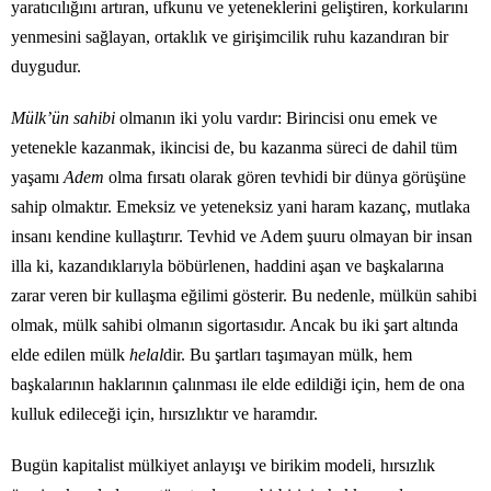
yaratıcılığını artıran, ufkunu ve yeteneklerini geliştiren, korkularını
yenmesini sağlayan, ortaklık ve girişimcilik ruhu kazandıran bir
duygudur.
Mülk’ün sahibi
olmanın iki yolu vardır: Birincisi onu emek ve
yetenekle kazanmak, ikincisi de, bu kazanma süreci de dahil tüm
yaşamı
Adem
olma fırsatı olarak gören tevhidi bir dünya görüşüne
sahip olmaktır. Emeksiz ve yeteneksiz yani haram kazanç, mutlaka
insanı kendine kullaştırır. Tevhid ve Adem şuuru olmayan bir insan
illa ki, kazandıklarıyla böbürlenen, haddini aşan ve başkalarına
zarar veren bir kullaşma eğilimi gösterir. Bu nedenle, mülkün sahibi
olmak, mülk sahibi olmanın sigortasıdır. Ancak bu iki şart altında
elde edilen mülk
helal
dir. Bu şartları taşımayan mülk, hem
başkalarının haklarının çalınması ile elde edildiği için, hem de ona
kulluk edileceği için, hırsızlıktır ve haramdır.
Bugün kapitalist mülkiyet anlayışı ve birikim modeli, hırsızlık