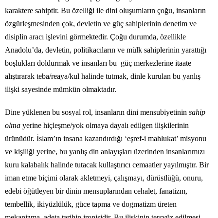
karaktere sahiptir. Bu özelliği ile dini oluşumların çoğu, insanların
özgürleşmesinden çok, devletin ve güç sahiplerinin denetim ve
disiplin aracı işlevini görmektedir. Çoğu durumda, özellikle
Anadolu’da, devletin, politikacıların ve mülk sahiplerinin yarattığı
boşlukları doldurmak ve insanları bu güç merkezlerine itaate
alıştırarak teba/reaya/kul halinde tutmak, dinle kurulan bu yanlış
ilişki sayesinde mümkün olmaktadır.
Dine yüklenen bu sosyal rol, insanların dini mensubiyetinin
sahip
olma
yerine hiçleşme/yok olmaya dayalı edilgen ilişkilerinin
ürünüdür. İslam’ın insana kazandırdığı ‘eşref-i mahlukat’ misyonu
ve kişiliği yerine, bu yanlış din anlayışları üzerinden insanlarımızı
kuru kalabalık halinde tutacak kullaştırıcı cemaatler yayılmıştır. Bir
iman etme biçimi olarak akletmeyi, çalışmayı, dürüstlüğü, onuru,
edebi öğütleyen bir dinin mensuplarından cehalet, fanatizm,
tembellik, ikiyüzlülük, güce tapma ve dogmatizm üreten
mekanizma, adeta tarihin ironisidir. Bu ilişkinin tersyüz edilmesi,