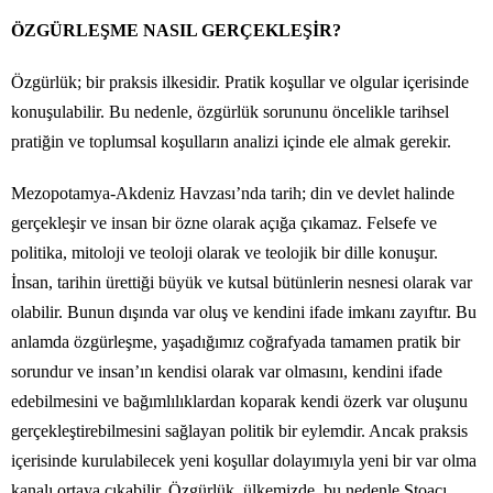
ÖZGÜRLEŞME NASIL GERÇEKLEŞİR?
Özgürlük; bir praksis ilkesidir. Pratik koşullar ve olgular içerisinde
konuşulabilir. Bu nedenle, özgürlük sorununu öncelikle tarihsel
pratiğin ve toplumsal koşulların analizi içinde ele almak gerekir.
Mezopotamya-Akdeniz Havzası’nda tarih; din ve devlet halinde
gerçekleşir ve insan bir özne olarak açığa çıkamaz. Felsefe ve
politika, mitoloji ve teoloji olarak ve teolojik bir dille konuşur.
İnsan, tarihin ürettiği büyük ve kutsal bütünlerin nesnesi olarak var
olabilir. Bunun dışında var oluş ve kendini ifade imkanı zayıftır. Bu
anlamda özgürleşme, yaşadığımız coğrafyada tamamen pratik bir
sorundur ve insan’ın kendisi olarak var olmasını, kendini ifade
edebilmesini ve bağımlılıklardan koparak kendi özerk var oluşunu
gerçekleştirebilmesini sağlayan politik bir eylemdir. Ancak praksis
içerisinde kurulabilecek yeni koşullar dolayımıyla yeni bir var olma
kanalı ortaya çıkabilir. Özgürlük, ülkemizde, bu nedenle Stoacı