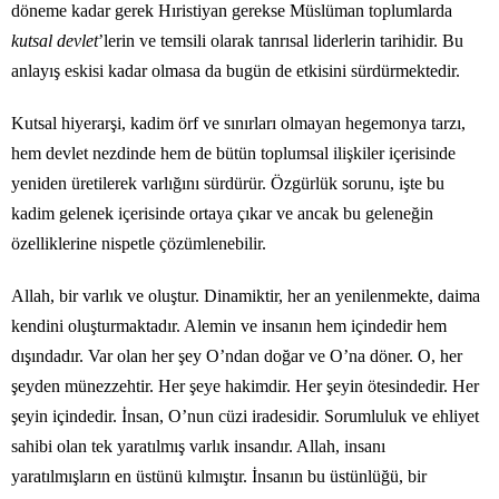
döneme kadar gerek Hıristiyan gerekse Müslüman toplumlarda
kutsal devlet
’lerin ve temsili olarak tanrısal liderlerin tarihidir. Bu
anlayış eskisi kadar olmasa da bugün de etkisini sürdürmektedir.
Kutsal hiyerarşi, kadim örf ve sınırları olmayan hegemonya tarzı,
hem devlet nezdinde hem de bütün toplumsal ilişkiler içerisinde
yeniden üretilerek varlığını sürdürür. Özgürlük sorunu, işte bu
kadim gelenek içerisinde ortaya çıkar ve ancak bu geleneğin
özelliklerine nispetle çözümlenebilir.
Allah, bir varlık ve oluştur. Dinamiktir, her an yenilenmekte, daima
kendini oluşturmaktadır. Alemin ve insanın hem içindedir hem
dışındadır. Var olan her şey O’ndan doğar ve O’na döner. O, her
şeyden münezzehtir. Her şeye hakimdir. Her şeyin ötesindedir. Her
şeyin içindedir. İnsan, O’nun cüzi iradesidir. Sorumluluk ve ehliyet
sahibi olan tek yaratılmış varlık insandır. Allah, insanı
yaratılmışların en üstünü kılmıştır. İnsanın bu üstünlüğü, bir