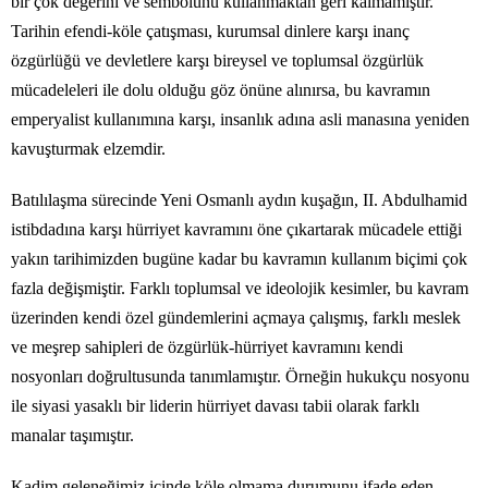
bir çok değerini ve sembolünü kullanmaktan geri kalmamıştır.
Tarihin efendi-köle çatışması, kurumsal dinlere karşı inanç
özgürlüğü ve devletlere karşı bireysel ve toplumsal özgürlük
mücadeleleri ile dolu olduğu göz önüne alınırsa, bu kavramın
emperyalist kullanımına karşı, insanlık adına asli manasına yeniden
kavuşturmak elzemdir.
Batılılaşma sürecinde Yeni Osmanlı aydın kuşağın, II. Abdulhamid
istibdadına karşı hürriyet kavramını öne çıkartarak mücadele ettiği
yakın tarihimizden bugüne kadar bu kavramın kullanım biçimi çok
fazla değişmiştir. Farklı toplumsal ve ideolojik kesimler, bu kavram
üzerinden kendi özel gündemlerini açmaya çalışmış, farklı meslek
ve meşrep sahipleri de özgürlük-hürriyet kavramını kendi
nosyonları doğrultusunda tanımlamıştır. Örneğin hukukçu nosyonu
ile siyasi yasaklı bir liderin hürriyet davası tabii olarak farklı
manalar taşımıştır.
Kadim geleneğimiz içinde köle olmama durumunu ifade eden