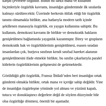
karşıtı çevrelere özgüdür. Bütün bu farklı mana ve kullanım
biçimleriyle özgürlük kavramı, insanlığın gündeminde ilk sıralarda
kalmayı sürdürecektir. Üzerinde herkesin ittifak ettiği bir özgürlük
tanımı olmamakla birlikte, ana hatlarıyla modern tarih içinde
şekillenen manasıyla özgürlük, en yaygın kullanıma sahiptir. Bu
kullanım, demokrasi kavramı ile birlikte ve demokratik hakların
genişletilmesi bağlamında yaygınlık kazanmıştır. Birey ve grupların
demokratik hak ve özgürlüklerinin genişletilmesi, esasen sıradan
insanlardan çok, burjuva sınıfının kendi sınıfsal hareket alanının
genişletilmesini ifade etmekle birlikte, bu sınıfın çıkarlarıyla paralel
kitlelerin özgürlüklerinin gelişmesini de getirmektedir.
Görüldüğü gibi özgürlük, Fransız İhtilali’nden beri insanlığın ortak
gündemi olmakla birlikte, ortak mana ve içeriğe sahip değildir. Yine
de insanlığın özgürleşme yönünde yol alması ve yüzünü kapalı,
tutucu ve donuklaştırıcı değerlere değil de söylem düzeyinde bile
olsa özgürlüğe dönmesi, önemli bir aşamadır.