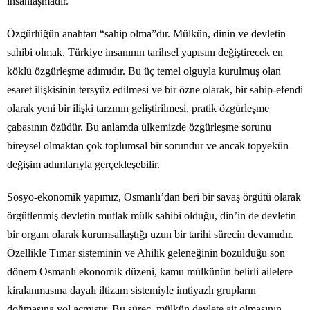
insanlaşmadır.
Özgürlüğün anahtarı “sahip olma”dır. Mülkün, dinin ve devletin
sahibi olmak, Türkiye insanının tarihsel yapısını değiştirecek en
köklü özgürleşme adımıdır. Bu üç temel olguyla kurulmuş olan
esaret ilişkisinin tersyüz edilmesi ve bir özne olarak, bir sahip-efendi
olarak yeni bir ilişki tarzının geliştirilmesi, pratik özgürleşme
çabasının özüdür. Bu anlamda ülkemizde özgürleşme sorunu
bireysel olmaktan çok toplumsal bir sorundur ve ancak topyekün
değişim adımlarıyla gerçekleşebilir.
Sosyo-ekonomik yapımız, Osmanlı’dan beri bir savaş örgütü olarak
örgütlenmiş devletin mutlak mülk sahibi olduğu, din’in de devletin
bir organı olarak kurumsallaştığı uzun bir tarihi sürecin devamıdır.
Özellikle Tımar sisteminin ve Ahilik geleneğinin bozulduğu son
dönem Osmanlı ekonomik düzeni, kamu mülkünün belirli ailelere
kiralanmasına dayalı iltizam sistemiyle imtiyazlı grupların
doğmasına yol açmıştır. Bu süreç, mülkün devlete ait olmasının,