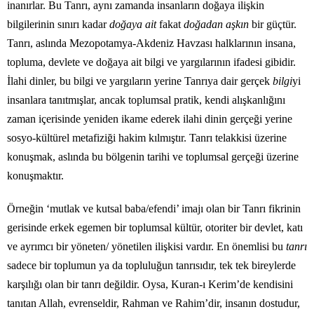
inanırlar. Bu Tanrı, aynı zamanda insanların doğaya ilişkin
bilgilerinin sınırı kadar
doğaya ait
fakat
doğadan aşkın
bir güçtür.
Tanrı, aslında Mezopotamya-Akdeniz Havzası halklarının insana,
topluma, devlete ve doğaya ait bilgi ve yargılarının ifadesi gibidir.
İlahi dinler, bu bilgi ve yargıların yerine Tanrıya dair gerçek
bilgi
yi
insanlara tanıtmışlar, ancak toplumsal pratik, kendi alışkanlığını
zaman içerisinde yeniden ikame ederek ilahi dinin gerçeği yerine
sosyo-kültürel metafiziği hakim kılmıştır. Tanrı telakkisi üzerine
konuşmak, aslında bu bölgenin tarihi ve toplumsal gerçeği üzerine
konuşmaktır.
Örneğin ‘mutlak ve kutsal baba/efendi’ imajı olan bir Tanrı fikrinin
gerisinde erkek egemen bir toplumsal kültür, otoriter bir devlet, katı
ve ayrımcı bir yöneten/ yönetilen ilişkisi vardır. En önemlisi bu
tanrı
sadece bir toplumun ya da topluluğun tanrısıdır, tek tek bireylerde
karşılığı olan bir tanrı değildir. Oysa, Kuran-ı Kerim’de kendisini
tanıtan Allah, evrenseldir, Rahman ve Rahim’dir, insanın dostudur,