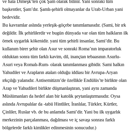
ve hala Dimeşk’ten çok Şam olarak bilinir. Yani sonraki tüm
başkentler, Şam’dır. Şamlı-şehirli olmayanlar da Urab-Urban yani
bedevidir.
Bu kavramlar aslında yerleşik-göçebe tanımlamasıdır. (Sami, bir ırk
değildir. İlk şehirlilerdir ve bugün dünyada var olan tüm halkların ilk
örnek uygarlık kökenidir. yani tüm şehirli insanlar, Sami’dir. Bu
kullanım birer şehir olan Asur ve sonraki Roma’nın imparatorluk
olduktan sonra tüm farklı kavim, dil, inançtan tebaasının Asurlu-
Asuri veya Romalı-Rum- olarak tanımlanması gibidir. Sami halkın
Yahudiler ve Arapların ataları olduğu iddiası bir Avrupa-Aryan
ırkçılığı yalanıdır. Antisemitizm’de özellikle Endülüs’te birlikte olan
Arap ve Yahudileri birlikte düşmanlaştıran, yani aynı zamanda
Müslümanları da hedef alan bir katolik şeytanlaştırmasıdır. Oysa
aslında Avrupalılar da -tabii Hintliler, İranlılar, Türkler, Kürtler,
Çinliler, Ruslar vb. de bu anlamda Sami’dir. Yani bu ilk uygarlık
merkezinin parçalanması, dağılması ve iç savaşı sonrası farklı
bölgelerde farklı kimlikler edinmesinin sonucudur.)