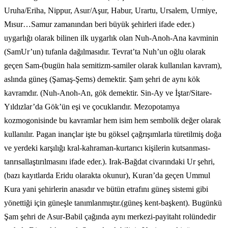
Uruha/Eriha, Nippur, Asur/Aşur, Habur, Urartu, Ursalem, Urmiye,
Mısur…Samur zamanından beri büyük şehirleri ifade eder.)
uygarlığı olarak bilinen ilk uygarlık olan Nuh-Anoh-Ana kavminin
(SamUr’un) tufanla dağılmasıdır. Tevrat’ta Nuh’un oğlu olarak
geçen Sam-(bugün hala semitizm-samiler olarak kullanılan kavram),
aslında güneş (Şamaş-Şems) demektir. Şam şehri de aynı kök
kavramdır. (Nuh-Anoh-An, gök demektir. Sin-Ay ve İştar/Sitare-
Yıldızlar’da Gök’ün eşi ve çocuklarıdır. Mezopotamya
kozmogonisinde bu kavramlar hem isim hem sembolik değer olarak
kullanılır. Pagan inançlar işte bu göksel çağrışımlarla türetilmiş doğa
ve yerdeki karşılığı kral-kahraman-kurtarıcı kişilerin kutsanması-
tanrısallaştırılmasını ifade eder.). Irak-Bağdat civarındaki Ur şehri,
(bazı kayıtlarda Eridu olarakta okunur), Kuran’da geçen Ummul
Kura yani şehirlerin anasıdır ve bütün etrafını güneş sistemi gibi
yönettiği için güneşle tanımlanmıştır.(güneş kent-başkent). Bugünkü
Şam şehri de Asur-Babil çağında aynı merkezi-payitaht rolündedir