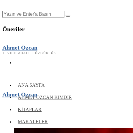
Öneriler
Ahmet Özcan
TEVHID ADALET ÖZGÜRLÜK
ANA SAYFA
Ahmet Özcan
AHMET ÖZCAN KIMDIR
KITAPLAR
MAKALELER