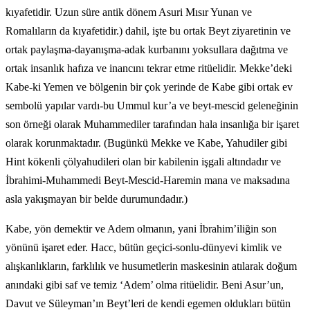
kıyafetidir. Uzun süre antik dönem Asuri Mısır Yunan ve
Romalıların da kıyafetidir.) dahil, işte bu ortak Beyt ziyaretinin ve
ortak paylaşma-dayanışma-adak kurbanını yoksullara dağıtma ve
ortak insanlık hafıza ve inancını tekrar etme ritüelidir. Mekke’deki
Kabe-ki Yemen ve bölgenin bir çok yerinde de Kabe gibi ortak ev
sembolü yapılar vardı-bu Ummul kur’a ve beyt-mescid geleneğinin
son örneği olarak Muhammediler tarafından hala insanlığa bir işaret
olarak korunmaktadır. (Bugünkü Mekke ve Kabe, Yahudiler gibi
Hint kökenli çölyahudileri olan bir kabilenin işgali altındadır ve
İbrahimi-Muhammedi Beyt-Mescid-Haremin mana ve maksadına
asla yakışmayan bir belde durumundadır.)
Kabe, yön demektir ve Adem olmanın, yani İbrahim’iliğin son
yönünü işaret eder. Hacc, bütün geçici-sonlu-dünyevi kimlik ve
alışkanlıkların, farklılık ve husumetlerin maskesinin atılarak doğum
anındaki gibi saf ve temiz ‘Adem’ olma ritüelidir. Beni Asur’un,
Davut ve Süleyman’ın Beyt’leri de kendi egemen oldukları bütün