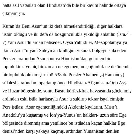
hatta asıl vatanları olan Hindistan’da bile bir kavim halinde ortaya
çıkmamıştır.
Kuran’da Beni Asur’un iki defa nimetlendirildiği, diğer halklara
üstün olduğu ve iki defa da bozgunculukla yıkıldığı anlatılır. (İsra.4-
7) Yani Asur’lulardan bahseder. Oysa Yahudiler, Mezopotamya’ya
ikinci Asur’’u yani Süleyman krallığını yıkarak bölgeyi istila eden
Persler tarafından Asur sonrası Hindistan’dan getirilen bir
topluluktur. Ve hiç bir zaman ne egemen, ne çoğunluk ne de önemli
bir topluluk olmamıştır. mö.538 de Persler Ahameniş-(Hamaney)
sülalesi tarafından toparlanıp önce Hindistan-Afganistan-Orta Asya
ve Hazar bölgesinde, sonra Basra körfezi-Irak havzasında güçlenmiş
ardından eski istila haritasıyla Asur’a saldırıp tekrar işgal etmiştir.
Pers istilası, Asur egemenliğindeki Akdeniz kıyılarını, Mısır’ı,
Anadolu’yu kuşatmış ve İon’ya-Yunus’un halkları- uzun süre Ege
bölgesinde direnmiş ama yenilince bu istiladan kaçan halklar Ege
denizi’nden karşı yakaya kaçmış, ardından Yunanistan denilen