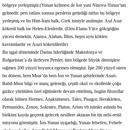
bölgeye yerleşmiştir.(Yunan kelimesi de İon yani Ninova-Yunus’tan
gelmedir. pers istilası sonrası perslerin getirdiği nüfus bu bölgeye
yerleşmiş ve bu Hint-İrani halk, Grek ismiyle anılmıştır. Asıl Asur
kökenli halk ise Helen-Elenlerdir. (Elen-Elanu-Yüce gök/göğün
yücesi demektir, Alanya, Alahan, İllios, hepsi aynı kökten
kavramlardır ve Asuri kökenlilerdir)
Bu işgal döneminde Darius liderliğinde Makedonya ve
Bulgaristan’a da ilerleyen Persler, tüm bölgede büyük direnişlere
rağmen 200 yüzyıl boyunca egemen olmuştur. İşte 200 yüzyıl süren
bu dönem, hem Mısır’da hem İon ve Yunan şehirlerinde Asuri-
Babil-Mısır bilgi ve inanç geleneği, çeşitli okul ve ekollerde çoğu
gizlice yürütülen özel eğitimlerle devam ettirilmiş, bugün filozoflar
olarak bilinen Hermes, Anaksimenes, Tales, Pisagor, Herakleitos,
Permanides, Zenon, Sokrates, Platon, Aristo vb isimler aslında bu
birikimi kayda geçerek gelecek nesillere aktaran bir tür nebi-resül
misyonu görmüştür. İon-Yunan uygarlığı, Yunan felsefesi, Felsefe