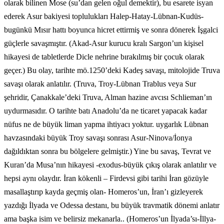
olarak bilinen Mose (su’dan gelen oğul demektir), bu esarete isyan
ederek Asur bakiyesi toplulukları Halep-Hatay-Lübnan-Kudüs-
bugünkü Mısır hattı boyunca hicret ettirmiş ve sonra dönerek İşgalci
güçlerle savaşmıştır. (Akad-Asur kurucu kralı Sargon’un kişisel
hikayesi de tabletlerde Dicle nehrine bırakılmış bir çocuk olarak
geçer.) Bu olay, tarihte mö.1250’deki Kadeş savaşı, mitolojide Truva
savaşı olarak anlatılır. (Truva, Troy-Lübnan Trablus veya Sur
şehridir, Çanakkale’deki Truva, Alman hazine avcısı Schlieman’ın
uydurmasıdır. O tarihte batı Anadolu’da ne ticaret yapacak kadar
nüfus ne de büyük liman yapma ihtiyacı yoktur. uygarlık Lübnan
havzasındaki büyük Troy savaşı sonrası Asur-Ninova/İonya
dağıldıktan sonra bu bölgelere gelmiştir.) Yine bu savaş, Tevrat ve
Kuran’da Musa’nın hikayesi -exodus-büyük çıkış olarak anlatılır ve
hepsi aynı olaydır. İran kökenli – Firdevsi gibi tarihi İran gözüyle
masallaştırıp kayda geçmiş olan- Homeros’un, İran’ı gizleyerek
yazdığı İlyada ve Odessa destanı, bu büyük travmatik dönemi anlatır
ama başka isim ve belirsiz mekanarla.. (Homeros’un İlyada’sı-İllya-