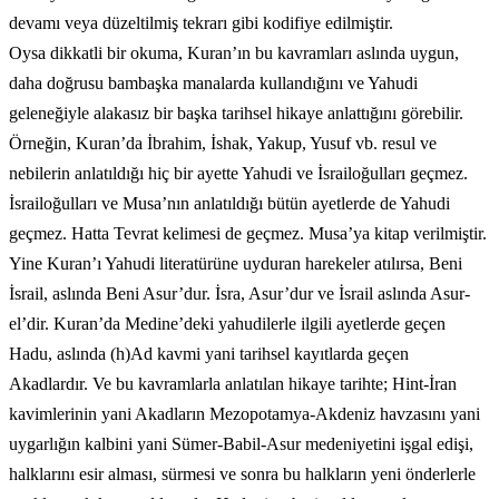
devamı veya düzeltilmiş tekrarı gibi kodifiye edilmiştir.
Oysa dikkatli bir okuma, Kuran’ın bu kavramları aslında uygun,
daha doğrusu bambaşka manalarda kullandığını ve Yahudi
geleneğiyle alakasız bir başka tarihsel hikaye anlattığını görebilir.
Örneğin, Kuran’da İbrahim, İshak, Yakup, Yusuf vb. resul ve
nebilerin anlatıldığı hiç bir ayette Yahudi ve İsrailoğulları geçmez.
İsrailoğulları ve Musa’nın anlatıldığı bütün ayetlerde de Yahudi
geçmez. Hatta Tevrat kelimesi de geçmez. Musa’ya kitap verilmiştir.
Yine Kuran’ı Yahudi literatürüne uyduran harekeler atılırsa, Beni
İsrail, aslında Beni Asur’dur. İsra, Asur’dur ve İsrail aslında Asur-
el’dir. Kuran’da Medine’deki yahudilerle ilgili ayetlerde geçen
Hadu, aslında (h)Ad kavmi yani tarihsel kayıtlarda geçen
Akadlardır. Ve bu kavramlarla anlatılan hikaye tarihte; Hint-İran
kavimlerinin yani Akadların Mezopotamya-Akdeniz havzasını yani
uygarlığın kalbini yani Sümer-Babil-Asur medeniyetini işgal edişi,
halklarını esir alması, sürmesi ve sonra bu halkların yeni önderlerle