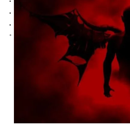
SÖYLEŞILER
İLETIŞIM
TÜRKÇE
English