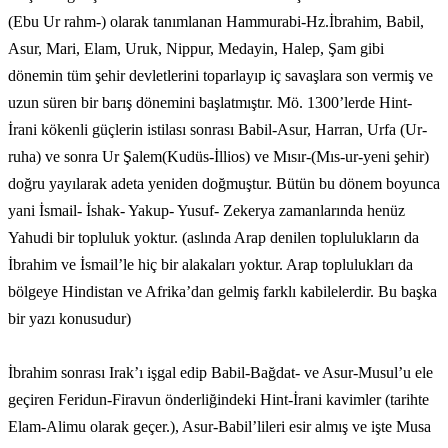
(Ebu Ur rahm-) olarak tanımlanan Hammurabi-Hz.İbrahim, Babil,
Asur, Mari, Elam, Uruk, Nippur, Medayin, Halep, Şam gibi
dönemin tüm şehir devletlerini toparlayıp iç savaşlara son vermiş ve
uzun süren bir barış dönemini başlatmıştır. Mö. 1300’lerde Hint-
İrani kökenli güçlerin istilası sonrası Babil-Asur, Harran, Urfa (Ur-
ruha) ve sonra Ur Şalem(Kudüs-İllios) ve Mısır-(Mıs-ur-yeni şehir)
doğru yayılarak adeta yeniden doğmuştur. Bütün bu dönem boyunca
yani İsmail- İshak- Yakup- Yusuf- Zekerya zamanlarında henüz
Yahudi bir topluluk yoktur. (aslında Arap denilen toplulukların da
İbrahim ve İsmail’le hiç bir alakaları yoktur. Arap toplulukları da
bölgeye Hindistan ve Afrika’dan gelmiş farklı kabilelerdir. Bu başka
bir yazı konusudur)
İbrahim sonrası Irak’ı işgal edip Babil-Bağdat- ve Asur-Musul’u ele
geçiren Feridun-Firavun önderliğindeki Hint-İrani kavimler (tarihte
Elam-Alimu olarak geçer.), Asur-Babil’lileri esir almış ve işte Musa