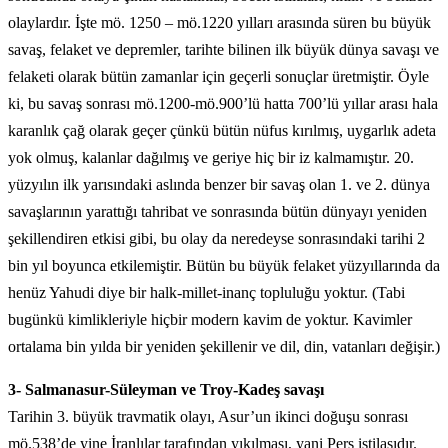
olaylardır. İşte mö. 1250 – mö.1220 yılları arasında süren bu büyük
savaş, felaket ve depremler, tarihte bilinen ilk büyük dünya savaşı ve
felaketi olarak bütün zamanlar için geçerli sonuçlar üretmiştir. Öyle
ki, bu savaş sonrası mö.1200-mö.900’lü hatta 700’lü yıllar arası hala
karanlık çağ olarak geçer çünkü bütün nüfus kırılmış, uygarlık adeta
yok olmuş, kalanlar dağılmış ve geriye hiç bir iz kalmamıştır. 20.
yüzyılın ilk yarısındaki aslında benzer bir savaş olan 1. ve 2. dünya
savaşlarının yarattığı tahribat ve sonrasında bütün dünyayı yeniden
şekillendiren etkisi gibi, bu olay da neredeyse sonrasındaki tarihi 2
bin yıl boyunca etkilemiştir. Bütün bu büyük felaket yüzyıllarında da
henüz Yahudi diye bir halk-millet-inanç topluluğu yoktur. (Tabi
bugünkü kimlikleriyle hiçbir modern kavim de yoktur. Kavimler
ortalama bin yılda bir yeniden şekillenir ve dil, din, vatanları değişir.)
3- Salmanasur-Süleyman ve Troy-Kadeş savaşı
Tarihin 3. büyük travmatik olayı, Asur’un ikinci doğuşu sonrası
mö.538’de yine İranlılar tarafından yıkılması, yani Pers istilasıdır.