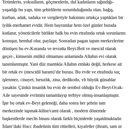
Yetimlerin, yoksulların, göçmenlerin, dul kadınların sığındığı-
yaşadığı bu yapı, tüm şehirlilerin sorumluluğunda olan, bağış,
kurban, adak, sadaka ve vergileriyle bakımını ortakça yaptıkları bir
iyilik-merhamet evidir. Hem bayramlar hem özel günler burada
kutlanır, yöneticilerle birlikte halk bu evin etrafında ortak sorunlarını
konuşur, hemhal olur, paylaşır. Sonradan pagan tapım merkezlerine
dönüşen bu ev-Kuranda ve tevratta Beyt-Beit ve mescid olarak
geçer-, kimsenin mülkü olmaması anlamında Allahın evi olarak
tanımlanmıştır. Yani düz mantıkla Allahın emlakı değil, herkese ait
bir ortak ev (mescidil haram)’dır burası. Bu evde ve etrafında suç
işlenmez, cinayet, hırsızlık, zina, dedikodu, vb büyük günahlar
yasaktır. Çünkü insanlık bu evin de sembol olduğu Ev-Beyt-Ocak-
Aile sayesinde evrimini tamamlayıp terbiye olmuş-insanlaşmıştır.
İşte bu ortak ev-Beyt geleneği, daha sonra her şehrin tam
merkezinde tapınak-kilise/cami olarak , modern dönemde
başkentlerde meclis binası olarak farklı biçimlerde yaşatılmaktadır.
İslam’daki Hacc ibadetinin tüm ritüelleri, kıyafetler (ihram, sam ur