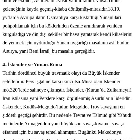
okul ve ekoller, Asur-Babil-Mısır yani İbrahim-Musa-Yunus
geleneğinin kayda geçmiş-kitaba dönüşmüş-mirasıdır.18.19.
yy’larda Avrupalıların Osmanlıya karşı kışkırttığı Yunanlıları
pohpohlamak için bu köklerinden özenle arındırarak yeniden
kurguladığı ve din dışı-seküler bir hava yaratarak kendi kiliselerini
de yenmek için uydurduğu Yunan uygarlığı masalının aslı budur.
Asurya, yani Beni İsrail, bu masalın gerçeğidir.
4- İskender ve Yunan-Roma
Tarihin dördüncü büyük travmatik olayı da Büyük İskender
seferleridir. Pers işgaline karşı ikinci İsa-Musa olan İskender
mö.320’lerde sahneye çıkmıştır. İskender, (Kuran’da Zulkarneyn),
İran istilasına yani Perslere karşı örgütlenmiş Asurluların lideridir.
(İskender, Kudüs-Meggido’ludur. Meggido, Troy savaşının en
şiddetli geçtiği şehirdir. Bu nedenle Tevrat ve Talmud gibi Yahudi
metinlerde Armageddon yani büyük son savaş-kıyamet savaşı
efsanesi için bu savaş temel alınmıştır. Bugünkü Makedonya,