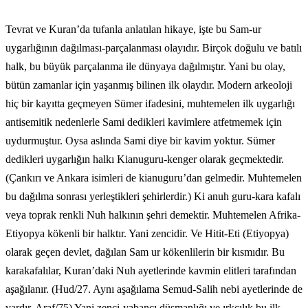
Tevrat ve Kuran’da tufanla anlatılan hikaye, işte bu Sam-ur
uygarlığının dağılması-parçalanması olayıdır. Birçok doğulu ve batılı
halk, bu büyük parçalanma ile dünyaya dağılmıştır. Yani bu olay,
bütün zamanlar için yaşanmış bilinen ilk olaydır. Modern arkeoloji
hiç bir kayıtta geçmeyen Sümer ifadesini, muhtemelen ilk uygarlığı
antisemitik nedenlerle Sami dedikleri kavimlere atfetmemek için
uydurmuştur. Oysa aslında Sami diye bir kavim yoktur. Sümer
dedikleri uygarlığın halkı Kianuguru-kenger olarak geçmektedir.
(Çankırı ve Ankara isimleri de kianuguru’dan gelmedir. Muhtemelen
bu dağılma sonrası yerleştikleri şehirlerdir.) Ki anuh guru-kara kafalı
veya toprak renkli Nuh halkının şehri demektir. Muhtemelen Afrika-
Etiyopya kökenli bir halktır. Yani zencidir. Ve Hitit-Eti (Etiyopya)
olarak geçen devlet, dağılan Sam ur kökenlilerin bir kısmıdır. Bu
karakafalılar, Kuran’daki Nuh ayetlerinde kavmin elitleri tarafından
aşağılanır. (Hud/27. Aynı aşağılama Semud-Salih nebi ayetlerinde de
vardır. Araf/75) Yani zenci-yabancı düşmanlığı ve ırkçılık bu ilk