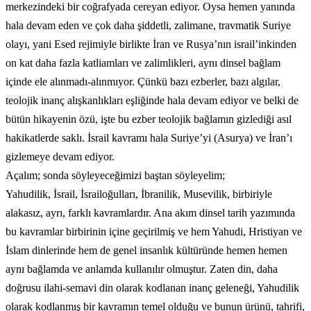
merkezindeki bir coğrafyada cereyan ediyor. Oysa hemen yanında
hala devam eden ve çok daha şiddetli, zalimane, travmatik Suriye
olayı, yani Esed rejimiyle birlikte İran ve Rusya’nın israil’inkinden
on kat daha fazla katliamları ve zalimlikleri, aynı dinsel bağlam
içinde ele alınmadı-alınmıyor. Çünkü bazı ezberler, bazı algılar,
teolojik inanç alışkanlıkları eşliğinde hala devam ediyor ve belki de
bütün hikayenin özü, işte bu ezber teolojik bağlamın gizlediği asıl
hakikatlerde saklı. İsrail kavramı hala Suriye’yi (Asurya) ve İran’ı
gizlemeye devam ediyor.
Açalım; sonda söyleyeceğimizi baştan söyleyelim;
Yahudilik, İsrail, İsrailoğulları, İbranilik, Musevilik, birbiriyle
alakasız, ayrı, farklı kavramlardır. Ana akım dinsel tarih yazımında
bu kavramlar birbirinin içine geçirilmiş ve hem Yahudi, Hristiyan ve
İslam dinlerinde hem de genel insanlık kültüründe hemen hemen
aynı bağlamda ve anlamda kullanılır olmuştur. Zaten din, daha
doğrusu ilahi-semavi din olarak kodlanan inanç geleneği, Yahudilik
olarak kodlanmış bir kavramın temel olduğu ve bunun ürünü, tahrifi,