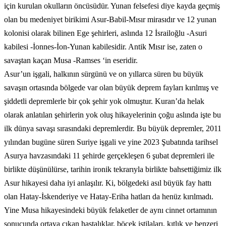
için kurulan okulların öncüsüdür. Yunan felsefesi diye kayda geçmiş
olan bu medeniyet birikimi Asur-Babil-Mısır mirasıdır ve 12 yunan
kolonisi olarak bilinen Ege şehirleri, aslında 12 İsrailoğlu -Asuri
kabilesi -İonnes-İon-Yunan kabilesidir. Antik Mısır ise, zaten o
savaştan kaçan Musa -Ramses ‘in eseridir.
Asur’un işgali, halkının sürgünü ve on yıllarca süren bu büyük
savaşın ortasında bölgede var olan büyük deprem fayları kırılmış ve
şiddetli depremlerle bir çok şehir yok olmuştur. Kuran’da helak
olarak anlatılan şehirlerin yok oluş hikayelerinin çoğu aslında işte bu
ilk dünya savaşı sırasındaki depremlerdir. Bu büyük depremler, 2011
yılından bugüne süren Suriye işgali ve yine 2023 Şubatında tarihsel
Asurya havzasındaki 11 şehirde gerçekleşen 6 şubat depremleri ile
birlikte düşünülürse, tarihin ironik tekrarıyla birlikte bahsettiğimiz ilk
Asur hikayesi daha iyi anlaşılır. Ki, bölgedeki asıl büyük fay hattı
olan Hatay-İskenderiye ve Hatay-Eriha hatları da henüz kırılmadı.
Yine Musa hikayesindeki büyük felaketler de aynı cinnet ortamının
sonucunda ortaya çıkan hastalıklar, böcek istilaları, kıtlık ve benzeri