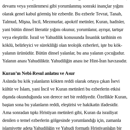
devamı veya yenilenmesi gibi yorumlanmış sonraki inançlar yığını
olarak genel kabul görmüş bir ezberdir. Bu ezberle Tevrat, Tanah,
Talmud, Mişna, İncil, Mezmurlar, apokrif metinler, Kuran, hadisler,
yani bütün dinsel literatür yığını okunur, yorumlanır, ayrışır, tartışır
veya eleştirilir. İsrail ve Yahudilik konusunda İnsanlık tarihinin en
köklü, belirleyici ve sürekliliği olan teolojik ezberleri, işte bu kök-
yalanın ürünüdür. Bütün dinsel yalanlar, bu ana yalanın çocuğudur.
Yalanın anası Yahudiliktir. Yahudiliğin anası ise Hint-İran havzasıdır.
Kuran’ın Nebi-Resul anlatısı ve Asur
Aslında bu kök yalanların kökten reddi olarak ortaya çıkan İsevi
kültür ve İslam, yani İncil ve Kuran metinleri bu ezberlerin etkisi
dışında okunduğunda son derece net bir reddiyedir. Özellikle Kuran,
baştan sona bu yalanların reddi, eleştirisi ve hakikatin ifadesidir.
Ama sonradan tıpkı Hristiyan metinleri gibi, Kuran da israiliyat
denilen o temel ezberlerin gölgesinde yorumlandığı için, zamanla
islamiyette adeta Yahudiliğin ve Yahudi formatlı Hristiyanlığın bir