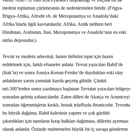
medeni toplumun çürümesinin de nedenlerinden biridir. (Frigya-
İfrigya-Afrika, Afrodit vb. de Mezopotamya ve Anadolu’daki
Afrika’lılarla ilgili kavramlardır. Afrika, Antik tarihten beri
Hindistan, Arabistan, İran, Mezopotamya ve Anadolu’nun en eski
nüfus deposudur.)
Tevrat ve modern arkeoloji, bazen birbirini ispat için bazen
reddetmek için, farklı efsaneler anlatır. Tevrat yazıcıları Babil’de
(Irak’ta) ve sonra Asurya-Kenan-Fenike’de duydukları eski olay
anlatılarını yarım yamalak kayda geçmiş gibidir. Çünkü
mö.500’lerden sonra yazılmaya başlanan Tevratın yazıcıları bölgeye
sonradan gelmiş yabancılardır. Zaten dilleri de Akatça ve Aramiceyi
sonradan öğrenmişlerin kırıklı, bozuk telaffuzlu ibranicedır. Tevratta
bu büyük dağılma, Babil kulesinin yapımı ve çok gürültü
çıkardıkları için tanrıların kızıp halkları dağıtması, dillerini ayırması
olarak anlatılır. Özünde muhtemelen büyük bir iç savaşa gönderme