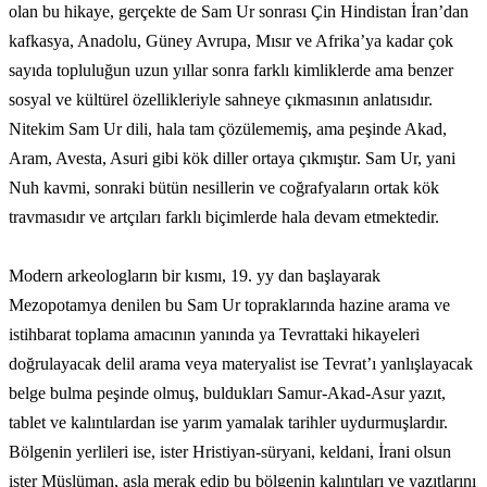
olan bu hikaye, gerçekte de Sam Ur sonrası Çin Hindistan İran’dan
kafkasya, Anadolu, Güney Avrupa, Mısır ve Afrika’ya kadar çok
sayıda topluluğun uzun yıllar sonra farklı kimliklerde ama benzer
sosyal ve kültürel özellikleriyle sahneye çıkmasının anlatısıdır.
Nitekim Sam Ur dili, hala tam çözülememiş, ama peşinde Akad,
Aram, Avesta, Asuri gibi kök diller ortaya çıkmıştır. Sam Ur, yani
Nuh kavmi, sonraki bütün nesillerin ve coğrafyaların ortak kök
travmasıdır ve artçıları farklı biçimlerde hala devam etmektedir.
Modern arkeologların bir kısmı, 19. yy dan başlayarak
Mezopotamya denilen bu Sam Ur topraklarında hazine arama ve
istihbarat toplama amacının yanında ya Tevrattaki hikayeleri
doğrulayacak delil arama veya materyalist ise Tevrat’ı yanlışlayacak
belge bulma peşinde olmuş, buldukları Samur-Akad-Asur yazıt,
tablet ve kalıntılardan ise yarım yamalak tarihler uydurmuşlardır.
Bölgenin yerlileri ise, ister Hristiyan-süryani, keldani, İrani olsun
ister Müslüman, asla merak edip bu bölgenin kalıntıları ve yazıtlarını