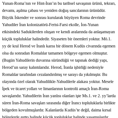
Yunan-Roma’nın ve Hint-İran’ın bu tarihsel savaşının ürünü, tekrarı,
devamı, aşılma çabası ve yeniden doğuş sancılarının ürünüdür.
Büyük İskender ve sonrası kurularak büyüyen Roma devrinde
Yahudiler İran kolonizatörü-Ferisi-Farsi ekolle, İon-Yunan
etkisindeki Sadukilerden oluşan ve kendi aralarında da anlaşamayan
küçük topluluklar halindedir. Siyaseten bir önemleri yoktur. Mö.1.
yy de kral Herod ve İranlı karısı bir dönem Kudüs civarında egemen
olsa da sonradan Romalılar tamamen bölgeye egemen olmuştur.
(Bugün Yahudilerin duvarına süründüğü ve tapınak dediği yapı,
Herod’un saray kalıntılarıdır. Herod, İranla işbirliği nedeniyle
Romalılar tarafından cezalandırılmış ve sarayı da yıkılmıştır. Bu
olayında özel olarak Yahudilikle-Yahudilerle alakası yoktur. Mesele
İpek ve ticaret yolları ve limanlarının kontrolü amaçlı İran-Roma
savaşlarıdır. Yahudilerin İran yanlısı olanları işte Ms.1. ve 2. yy’larda
süren İran-Roma savaşları sırasında diğer İrancı topluluklarla birlikte
bölgeden kovulmuşlardır. Kalanlarda Kudüs’te değil, daima kırsal
bölgelerde getto halinde küçük topluluklar halinde yaşamışlardır.