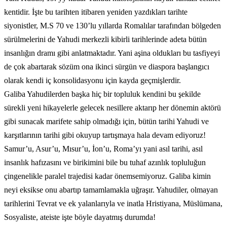
kentidir. İşte bu tarihten itibaren yeniden yazdıkları tarihte
siyonistler, M.S 70 ve 130’lu yıllarda Romalılar tarafından bölgeden
sürülmelerini de Yahudi merkezli kibirli tarihlerinde adeta bütün
insanlığın dramı gibi anlatmaktadır. Yani aşina oldukları bu tasfiyeyi
de çok abartarak sözüm ona ikinci sürgün ve diaspora başlangıcı
olarak kendi iç konsolidasyonu için kayda geçmişlerdir.
Galiba Yahudilerden başka hiç bir topluluk kendini bu şekilde
sürekli yeni hikayelerle gelecek nesillere aktarıp her dönemin aktörü
gibi sunacak marifete sahip olmadığı için, bütün tarihi Yahudi ve
karşıtlarının tarihi gibi okuyup tartışmaya hala devam ediyoruz!
Samur’u, Asur’u, Mısur’u, İon’u, Roma’yı yani asıl tarihi, asıl
insanlık hafızasını ve birikimini bile bu tuhaf azınlık topluluğun
çingenelikle paralel trajedisi kadar önemsemiyoruz. Galiba kimin
neyi eksikse onu abartıp tamamlamakla uğraşır. Yahudiler, olmayan
tarihlerini Tevrat ve ek yalanlarıyla ve inatla Hristiyana, Müslümana,
Sosyaliste, ateiste işte böyle dayatmış durumda!