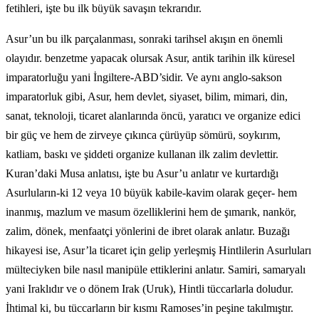
fetihleri, işte bu ilk büyük savaşın tekrarıdır.
Asur’un bu ilk parçalanması, sonraki tarihsel akışın en önemli
olayıdır. benzetme yapacak olursak Asur, antik tarihin ilk küresel
imparatorluğu yani İngiltere-ABD’sidir. Ve aynı anglo-sakson
imparatorluk gibi, Asur, hem devlet, siyaset, bilim, mimari, din,
sanat, teknoloji, ticaret alanlarında öncü, yaratıcı ve organize edici
bir güç ve hem de zirveye çıkınca çürüyüp sömürü, soykırım,
katliam, baskı ve şiddeti organize kullanan ilk zalim devlettir.
Kuran’daki Musa anlatısı, işte bu Asur’u anlatır ve kurtardığı
Asurluların-ki 12 veya 10 büyük kabile-kavim olarak geçer- hem
inanmış, mazlum ve masum özelliklerini hem de şımarık, nankör,
zalim, dönek, menfaatçi yönlerini de ibret olarak anlatır. Buzağı
hikayesi ise, Asur’la ticaret için gelip yerleşmiş Hintlilerin Asurluları
mülteciyken bile nasıl manipüle ettiklerini anlatır. Samiri, samaryalı
yani Iraklıdır ve o dönem Irak (Uruk), Hintli tüccarlarla doludur.
İhtimal ki, bu tüccarların bir kısmı Ramoses’in peşine takılmıştır.