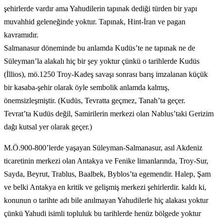
şehirlerde vardır ama Yahudilerin tapınak dediği türden bir yapı
muvahhid geleneğinde yoktur. Tapınak, Hint-İran ve pagan
kavramıdır.
Salmanasur döneminde bu anlamda Kudüs’te ne tapınak ne de
Süleyman’la alakalı hiç bir şey yoktur çünkü o tarihlerde Kudüs
(İllios), mö.1250 Troy-Kadeş savaşı sonrası barış imzalanan küçük
bir kasaba-şehir olarak öyle sembolik anlamda kalmış,
önemsizleşmiştir. (Kudüs, Tevratta geçmez, Tanah’ta geçer.
Tevrat’ta Kudüs değil, Samirilerin merkezi olan Nablus’taki Gerizim
dağı kutsal yer olarak geçer.)
M.Ö.900-800’lerde yaşayan Süleyman-Salmanasur, asıl Akdeniz
ticaretinin merkezi olan Antakya ve Fenike limanlarında, Troy-Sur,
Sayda, Beyrut, Trablus, Baalbek, Byblos’ta egemendir. Halep, Şam
ve belki Antakya en kritik ve gelişmiş merkezi şehirlerdir. kaldı ki,
konunun o tarihte adı bile anılmayan Yahudilerle hiç alakası yoktur
çünkü Yahudi isimli topluluk bu tarihlerde henüz bölgede yoktur