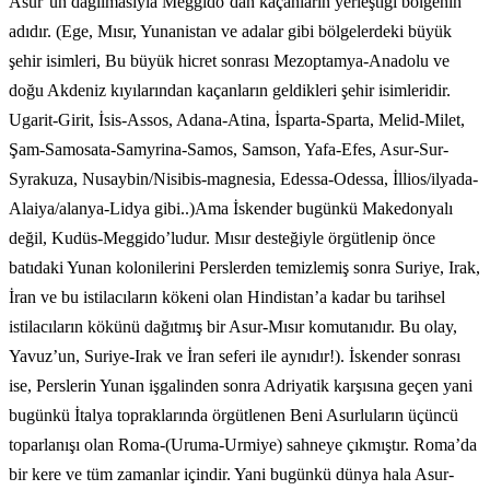
Asur’un dağılmasıyla Meggido’dan kaçanların yerleştiği bölgenin
adıdır. (Ege, Mısır, Yunanistan ve adalar gibi bölgelerdeki büyük
şehir isimleri, Bu büyük hicret sonrası Mezoptamya-Anadolu ve
doğu Akdeniz kıyılarından kaçanların geldikleri şehir isimleridir.
Ugarit-Girit, İsis-Assos, Adana-Atina, İsparta-Sparta, Melid-Milet,
Şam-Samosata-Samyrina-Samos, Samson, Yafa-Efes, Asur-Sur-
Syrakuza, Nusaybin/Nisibis-magnesia, Edessa-Odessa, İllios/ilyada-
Alaiya/alanya-Lidya gibi..)Ama İskender bugünkü Makedonyalı
değil, Kudüs-Meggido’ludur. Mısır desteğiyle örgütlenip önce
batıdaki Yunan kolonilerini Perslerden temizlemiş sonra Suriye, Irak,
İran ve bu istilacıların kökeni olan Hindistan’a kadar bu tarihsel
istilacıların kökünü dağıtmış bir Asur-Mısır komutanıdır. Bu olay,
Yavuz’un, Suriye-Irak ve İran seferi ile aynıdır!). İskender sonrası
ise, Perslerin Yunan işgalinden sonra Adriyatik karşısına geçen yani
bugünkü İtalya topraklarında örgütlenen Beni Asurluların üçüncü
toparlanışı olan Roma-(Uruma-Urmiye) sahneye çıkmıştır. Roma’da
bir kere ve tüm zamanlar içindir. Yani bugünkü dünya hala Asur-