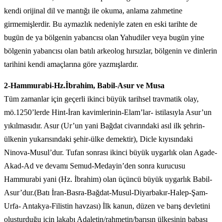
kendi orijinal dil ve mantığı ile okuma, anlama zahmetine
girmemişlerdir. Bu aymazlık nedeniyle zaten en eski tarihte de
bugün de ya bölgenin yabancısı olan Yahudiler veya bugün yine
bölgenin yabancısı olan batılı arkeolog hırsızlar, bölgenin ve dinlerin
tarihini kendi amaçlarına göre yazmışlardır.
2-Hammurabi-Hz.İbrahim, Babil-Asur ve Musa
Tüm zamanlar için geçerli ikinci büyük tarihsel travmatik olay,
mö.1250’lerde Hint-İran kavimlerinin-Elam’lar- istilasıyla Asur’un
yıkılmasıdır. Asur (Ur’un yani Bağdat civarındaki asıl ilk şehrin-
ülkenin yukarısındaki şehir-ülke demektir), Dicle kıyısındaki
Ninova-Musul’dur. Tufan sonrası ikinci büyük uygarlık olan Agade-
Akad-Ad ve devamı Semud-Medayin’den sonra kurucusu
Hammurabi yani (Hz. İbrahim) olan üçüncü büyük uygarlık Babil-
Asur’dur.(Batı İran-Basra-Bağdat-Musul-Diyarbakır-Halep-Şam-
Urfa- Antakya-Filistin havzası) İlk kanun, düzen ve barış devletini
oluşturduğu için lakabı Adaletin/rahmetin/barışın ülkesinin babası