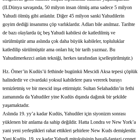
(II.Dünya savaşında, 50 milyon insan ölmüş ama sadece 5 milyon
Yahudi ölmüş gibi anlatılır. Diğer 45 milyon sanki Yahudilerin
goyim dediği insanımsı çöp varlıklardır. Adları bile anılmaz. Tarihte
de bazı olaylarda üç beş Yahudi kabilesi de katledilmiş ve
sürülmüştür ama aslında çok daha büyük kabileler, topluluklar
katledilip sürülmüştür ama onları hiç bir tarih yazmaz. Bu
Yahudimerkezci anlatı tekniği, herkes tarafından içselleştirilmiştir.)
Hz. Ömer’in Kudüs’ü fethinde bugünkü Mescidi Aksa tepesi çöplük
halindedir ve civardaki yoksul kabilelere para vererek burayı
temizletmiş ve bir mescid inşa ettirmiştir. Sultan Selahaddin’in fethi
zamanında da Yahudiler yine Kudüs dışında dağınık bir şekilde
yaşamaktadır.
Aslında 19. yy’a kadar Kudüs, Yahudiler için siyonizm sonrası
yüklenen bir anlama da sahip değildir. Hatta Londra ve New York’a
yani yeni yerleştikleri rahat ettikleri şehirlere New Kuds demişlerdir.
Yani Kudüs, 19. yy kadar Yahudi mitolojisinin hayali-fantazi cennet