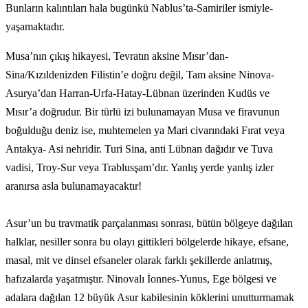
Bunların kalıntıları hala bugünkü Nablus’ta-Samiriler ismiyle-
yaşamaktadır.
Musa’nın çıkış hikayesi, Tevratın aksine Mısır’dan-
Sina/Kızıldenizden Filistin’e doğru değil, Tam aksine Ninova-
Asurya’dan Harran-Urfa-Hatay-Lübnan üzerinden Kudüs ve
Mısır’a doğrudur. Bir türlü izi bulunamayan Musa ve firavunun
boğulduğu deniz ise, muhtemelen ya Mari civarındaki Fırat veya
Antakya- Asi nehridir. Turi Sina, anti Lübnan dağıdır ve Tuva
vadisi, Troy-Sur veya Trablusşam’dır. Yanlış yerde yanlış izler
aranırsa asla bulunamayacaktır!
Asur’un bu travmatik parçalanması sonrası, bütün bölgeye dağılan
halklar, nesiller sonra bu olayı gittikleri bölgelerde hikaye, efsane,
masal, mit ve dinsel efsaneler olarak farklı şekillerde anlatmış,
hafızalarda yaşatmıştır. Ninovalı İonnes-Yunus, Ege bölgesi ve
adalara dağılan 12 büyük Asur kabilesinin köklerini unutturmamak