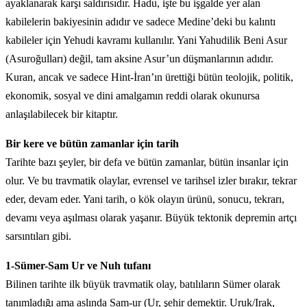
ayaklanarak karşı saldırısıdır. Hadu, işte bu işgalde yer alan
kabilelerin bakiyesinin adıdır ve sadece Medine’deki bu kalıntı
kabileler için Yehudi kavramı kullanılır. Yani Yahudilik Beni Asur
(Asuroğulları) değil, tam aksine Asur’un düşmanlarının adıdır.
Kuran, ancak ve sadece Hint-İran’ın ürettiği bütün teolojik, politik,
ekonomik, sosyal ve dini amalgamın reddi olarak okunursa
anlaşılabilecek bir kitaptır.
Bir kere ve bütün zamanlar için tarih
Tarihte bazı şeyler, bir defa ve bütün zamanlar, bütün insanlar için
olur. Ve bu travmatik olaylar, evrensel ve tarihsel izler bırakır, tekrar
eder, devam eder. Yani tarih, o kök olayın ürünü, sonucu, tekrarı,
devamı veya aşılması olarak yaşanır. Büyük tektonik depremin artçı
sarsıntıları gibi.
1-Sümer-Sam Ur ve Nuh tufanı
Bilinen tarihte ilk büyük travmatik olay, batılıların Sümer olarak
tanımladığı ama aslında Sam-ur (Ur, şehir demektir. Uruk/Irak,