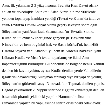
Asur, ilk yıkımdan 2-3 yüzyıl sonra, Tevratta Kral Davut olarak
anılan ve arkeolojide Asur kralı Adad Nirari’nin mö.900’lerde
yeniden toparlayıp İranlıları yendiği (Tevrat ve Kuran’da talut ve
calut-Tevrat’ta Davut-Golyat olarak geçer) savaştan sonra oğlu
Süleyman’ın yani Asur kralı Salamanasar’ın-Tevratta Slomo,
Kuran’da Süleyman- liderliğinde gerçekleşir. Başkenti yine
Ninova’dır ve hem bugünkü Irak ve Basra körfezi’ni, hem Hitit-
Urartu-Lidya’yı yani Anadolu’yu hem de Akdeniz havzasını yani
Lübnan-Kudüs ve Mısır’ı tekrar toparlamış ve ikinci Asur
imparatorluğunu kurmuştur. Bu dönemde de bölgede henüz Yahudi
denilen bir kavim yoktur, ayrıca Kudüs denilen yerde Yahudilerin
işgallerini dayandırdığı Süleyman tapınağı diye bir yapı da yoktur,
Süleyman’ın görkemli sarayı Ninovada’dır. Tapınak denilen yapı ise
Bağdat yakınlarındaki Nippur şehrinde ziggurat -ziyaretgah denilen
basamaklı piramit şeklindeki yapıdır. Hammurabi-İbrahim
zamanında yapılan bu yapı, aslında şehrin ortasındaki ortak evdir.