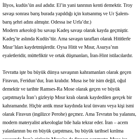
İllyos, kudüs’ün asıl adıdır. El’in yani tanrının kenti demektir. Troy
savaşı sonrası barış burada yapıldığı için kutsanmış ve Ur Şalem-
barış şehri adını almıştır. Odessa ise Urfa’dır.)
Modern arkeoloji bu savaşı Kadeş savaşı olarak kayda geçmiştir.
Kadeş’te aslında Kudüs’tür. Ama savaşın tarafları olarak Hititlerle
Mısır’lıları kaydetmişlerdir. Oysa Hitit ve Mısır, Asurya’nın
eyaletleridir, müttefiktir ve ortak düşmanları, İran-Hint istilacılardır.
Tevratta işte bu büyük dünya savaşının kahramanları olarak geçen
Firavun, Feridun’dur, İran kralıdır. Musa ise bir isim değil, oğul
demektir ve tarihte Ramses-Ra Mose olarak geçen ve büyük
çarpıtmayla İran’ı gizleyip Mısır kralı olarak kaydedilen gerçek bir
kahramandır. Hiçbir antik mısır kaydında kral ünvanı veya kişi ismi
olarak Firavun (ingilizce Perohe) geçmez. Ama Tevratın bu yalanını,
modern materyalist arkeologlar bile hala tekrar eder. İran – acem
yalanlarının bu en büyük çarpıtması, bu büyük tarihsel kırılma