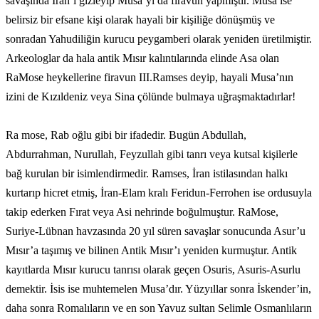
savaşında İran’ı gizleyip Musa’yı da firavun yapmıştır. Musa ise
belirsiz bir efsane kişi olarak hayali bir kişiliğe dönüşmüş ve
sonradan Yahudiliğin kurucu peygamberi olarak yeniden üretilmiştir.
Arkeologlar da hala antik Mısır kalıntılarında elinde Asa olan
RaMose heykellerine firavun III.Ramses deyip, hayali Musa’nın
izini de Kızıldeniz veya Sina çölünde bulmaya uğraşmaktadırlar!
Ra mose, Rab oğlu gibi bir ifadedir. Bugün Abdullah,
Abdurrahman, Nurullah, Feyzullah gibi tanrı veya kutsal kişilerle
bağ kurulan bir isimlendirmedir. Ramses, İran istilasından halkı
kurtarıp hicret etmiş, İran-Elam kralı Feridun-Ferrohen ise ordusuyla
takip ederken Fırat veya Asi nehrinde boğulmuştur. RaMose,
Suriye-Lübnan havzasında 20 yıl süren savaşlar sonucunda Asur’u
Mısır’a taşımış ve bilinen Antik Mısır’ı yeniden kurmuştur. Antik
kayıtlarda Mısır kurucu tanrısı olarak geçen Osuris, Asuris-Asurlu
demektir. İsis ise muhtemelen Musa’dır. Yüzyıllar sonra İskender’in,
daha sonra Romalıların ve en son Yavuz sultan Selimle Osmanlıların