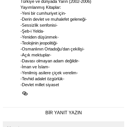
Türkiye ve dünyada Yarın (2002-2006)
Yayımlanmış Kitaplar:
-Yeni bir cumhuriyet için-
-Derin devlet ve muhalefet geleneği-
-Sessizlik senfonisi-
-Şeb-i Yelda-
-Yeniden düşünmek-
-Teolojinin jeopolitiği-
-Osmanlının Ortadoğu’dan çekilişi-
-Açık mektuplar-
-Davası olmayan adam değildir-
-İman ve İslam-
-Yenilmiş asilere çiçek verelim-
-Tevhid adalet özgürlük-
-Devlet millet siyaset
BIR YANIT YAZIN