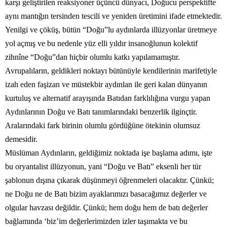
karşı geliştirilen reaksiyoner üçüncü dünyacı, Doğucu perspektifte
aynı mantığın tersinden tescili ve yeniden üretimini ifade etmektedir.
Yenilgi ve çöküş, bütün “Doğu”lu aydınlarda illüzyonlar üretmeye
yol açmış ve bu nedenle yüz elli yıldır insanoğlunun kolektif
zihnîne “Doğu”dan hiçbir olumlu katkı yapılamamıştır.
Avrupalıların, geldikleri noktayı bütünüyle kendilerinin marifetiyle
izah eden faşizan ve müstekbir aydınlan ile geri kalan dünyanın
kurtuluş ve alternatif arayışında Batıdan farklılığına vurgu yapan
Aydınlarının Doğu ve Batı tanımlarındaki benzerlik ilginçtir.
Aralarındaki fark birinin olumlu gördüğüne ötekinin olumsuz
demesidir.
Müslüman Aydınların, geldiğimiz noktada işe başlama adımı, işte
bu oryantalist illüzyonun, yani “Doğu ve Batı” eksenli her tür
şablonun dışına çıkarak düşünmeyi öğrenmeleri olacaktır. Çünkü;
ne Doğu ne de Batı bizim ayaklarımızı basacağımız değerler ve
olgular havzası değildir. Çünkü; hem doğu hem de batı değerler
bağlamında ‘biz’im değerlerimizden izler taşımakta ve bu