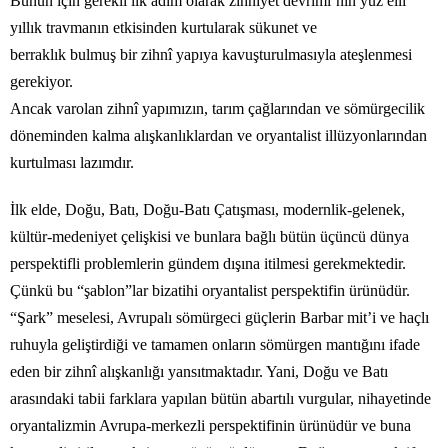
Bunun için gerekli ilk adım olarak zihniyet devrimi’nin yüz elli
yıllık travmanın etkisinden kurtularak sükunet ve
berraklık bulmuş bir zihnî yapıya kavuşturulmasıyla ateşlenmesi
gerekiyor.
Ancak varolan zihnî yapımızın, tarım çağlarından ve sömürgecilik
döneminden kalma alışkanlıklardan ve oryantalist illüzyonlarından
kurtulması lazımdır.
İlk elde, Doğu, Batı, Doğu-Batı Çatışması, modernlik-gelenek,
kültür-medeniyet çelişkisi ve bunlara bağlı bütün üçüncü dünya
perspektifli problemlerin gündem dışına itilmesi gerekmektedir.
Çünkü bu “şablon”lar bizatihi oryantalist perspektifin ürünüdür.
“Şark” meselesi, Avrupalı sömürgeci güçlerin Barbar mit’i ve haçlı
ruhuyla geliştirdiği ve tamamen onların sömürgen mantığını ifade
eden bir zihnî alışkanlığı yansıtmaktadır. Yani, Doğu ve Batı
arasındaki tabii farklara yapılan bütün abartılı vurgular, nihayetinde
oryantalizmin Avrupa-merkezli perspektifinin ürünüdür ve buna