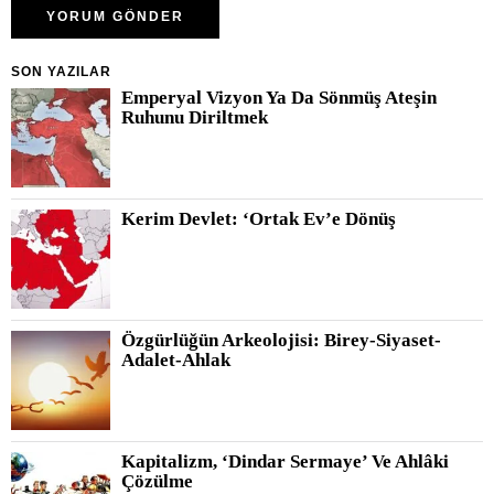
SON YAZILAR
Emperyal Vizyon Ya Da Sönmüş Ateşin
Ruhunu Diriltmek
Kerim Devlet: ‘Ortak Ev’e Dönüş
Özgürlüğün Arkeolojisi: Birey-Siyaset-
Adalet-Ahlak
Kapitalizm, ‘Dindar Sermaye’ Ve Ahlâki
Çözülme