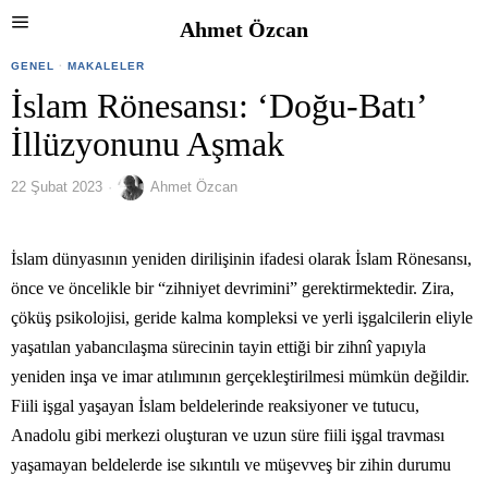
Ahmet Özcan
GENEL
·
MAKALELER
İslam Rönesansı: ‘Doğu-Batı’
İllüzyonunu Aşmak
22 Şubat 2023
Ahmet Özcan
İslam dünyasının yeniden dirilişinin ifadesi olarak İslam Rönesansı,
önce ve öncelikle bir “zihniyet devrimini” gerektirmektedir. Zira,
çöküş psikolojisi, geride kalma kompleksi ve yerli işgalcilerin eliyle
yaşatılan yabancılaşma sürecinin tayin ettiği bir zihnî yapıyla
yeniden inşa ve imar atılımının gerçekleştirilmesi mümkün değildir.
Fiili işgal yaşayan İslam beldelerinde reaksiyoner ve tutucu,
Anadolu gibi merkezi oluşturan ve uzun süre fiili işgal travması
yaşamayan beldelerde ise sıkıntılı ve müşevveş bir zihin durumu