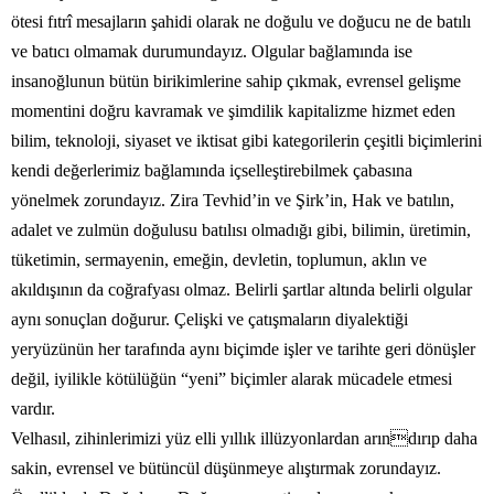
ötesi fıtrî mesajların şahidi olarak ne doğulu ve doğucu ne de batılı
ve batıcı olmamak durumundayız. Olgular bağlamında ise
insanoğlunun bütün birikimlerine sahip çıkmak, evrensel gelişme
momentini doğru kavramak ve şimdilik kapitalizme hizmet eden
bilim, teknoloji, siyaset ve iktisat gibi kategorilerin çeşitli biçimlerini
kendi değerlerimiz bağlamında içselleştirebilmek çabasına
yönelmek zorundayız. Zira Tevhid’in ve Şirk’in, Hak ve batılın,
adalet ve zulmün doğulusu batılısı olmadığı gibi, bilimin, üretimin,
tüketimin, sermayenin, emeğin, devletin, toplumun, aklın ve
akıldışının da coğrafyası olmaz. Belirli şartlar altında belirli olgular
aynı sonuçlan doğurur. Çelişki ve çatışmaların diyalektiği
yeryüzünün her tarafında aynı biçimde işler ve tarihte geri dönüşler
değil, iyilikle kötülüğün “yeni” biçimler alarak mücadele etmesi
vardır.
Velhasıl, zihinlerimizi yüz elli yıllık illüzyonlardan arındırıp daha
sakin, evrensel ve bütüncül düşünmeye alıştırmak zorundayız.