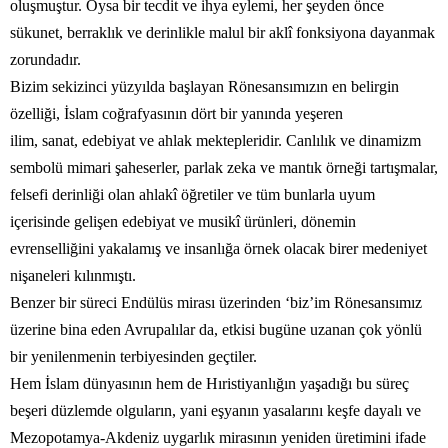
oluşmuştur. Oysa bir tecdit ve ihya eylemi, her şeyden önce
sükunet, berraklık ve derinlikle malul bir aklî fonksiyona dayanmak
zorundadır.
Bizim sekizinci yüzyılda başlayan Rönesansımızın en belirgin
özelliği, İslam coğrafyasının dört bir yanında yeşeren
ilim, sanat, edebiyat ve ahlak mektepleridir. Canlılık ve dinamizm
sembolü mimari şaheserler, parlak zeka ve mantık örneği tartışmalar,
felsefi derinliği olan ahlakî öğretiler ve tüm bunlarla uyum
içerisinde gelişen edebiyat ve musikî ürünleri, dönemin
evrenselliğini yakalamış ve insanlığa örnek olacak birer medeniyet
nişaneleri kılınmıştı.
Benzer bir süreci Endülüs mirası üzerinden ‘biz’im Rönesansımız
üzerine bina eden Avrupalılar da, etkisi bugüne uzanan çok yönlü
bir yenilenmenin terbiyesinden geçtiler.
Hem İslam dünyasının hem de Hıristiyanlığın yaşadığı bu süreç
beşeri düzlemde olguların, yani eşyanın yasalarını keşfe dayalı ve
Mezopotamya-Akdeniz uygarlık mirasının yeniden üretimini ifade