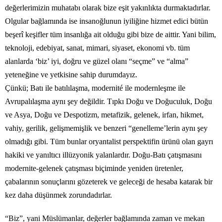
değerlerimizin muhatabı olarak bize eşit yakınlıkta durmaktadırlar.
Olgular bağlamında ise insanoğlunun iyiliğine hizmet edici bütün
beşerî keşifler tüm insanlığa ait olduğu gibi bize de aittir. Yani bilim,
teknoloji, edebiyat, sanat, mimari, siyaset, ekonomi vb. tüm
alanlarda ‘biz’ iyi, doğru ve güzel olanı “seçme” ve “alma”
yeteneğine ve yetkisine sahip durumdayız.
Çünkü; Batı ile batılılaşma, modernité ile modernleşme ile
Avrupalılaşma aynı şey değildir. Tıpkı Doğu ve Doğuculuk, Doğu
ve Asya, Doğu ve Despotizm, metafizik, gelenek, irfan, hikmet,
vahiy, gerilik, gelişmemişlik ve benzeri “genelleme’lerin aynı şey
olmadığı gibi. Tüm bunlar oryantalist perspektifin ürünü olan gayrı
hakiki ve yanıltıcı illüzyonik yalanlardır. Doğu-Batı çatışmasını
modernite-gelenek çatışması biçiminde yeniden üretenler,
çabalarının sonuçlarını gözeterek ve geleceği de hesaba katarak bir
kez daha düşünmek zorundadırlar.
“Biz”, yani Müslümanlar, değerler bağlamında zaman ve mekan