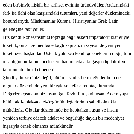
eden birbiriyle ilişkili bir tarihsel evrimin ürünüydüler. Aralarındaki
fark ise ilahi olan karşısındaki tutumları, yani değerler düzlemindeki
konumlarıydı. Müslümanlar Kurana, Hıristiyanlar Grek-Latin
geleneğine tabiiydiler.
Biz kendi Rönesansımızı toprağa bağlı askeri imparatorluklar eliyle
tükettik, onlar ise menfaate bağlı kapitalizm sayesinde yeni yeni
tüketmeye başladılar. Üstelik yalnızca kendi geleneklerini değil, tüm
insanlığın birikimini aceleci ve harami edalarla gasp edip tahrif ve
tahribini de ihmal etmeden!
Şimdi yalnızca ‘biz’ değil, bütün insanlık hem değerler hem de
olgular düzleminde yeni bir ışık ve nefese muhtaç durumda.
Değerler açısından biz insanlığa ‘Tevhid’in yani insanı Adem yapan
bütün akıl-ahlak-adalet-özgürlük değerlerinin şahidi olmakla
mükellefiz. Olgular düzleminde ise kapitalizmi aşan ve insanı
yeniden terbiye edecek adalet ve özgürlüğe dayalı bir medeniyet
inşasıyla örnek olmamız mümkündür.