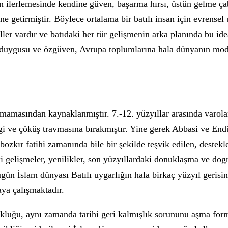
 ilerlemesinde kendine güven, başarma hırsı, üstün gelme çab
ne getirmiştir. Böylece ortalama bir batılı insan için evrensel 
ler vardır ve batıdaki her tür gelişmenin arka planında bu idea
k duygusu ve özgüven, Avrupa toplumlarına hala dünyanın mo
lmamasından kaynaklanmıştır. 7.-12. yüzyıllar arasında varol
lgi ve çöküş travmasına bırakmıştır. Yine gerek Abbasi ve End
ozkır fatihi zamanında bile bir şekilde teşvik edilen, destekl
daki gelişmeler, yenilikler, son yüzyıllardaki donuklaşma ve 
ün İslam dünyası Batılı uygarlığın hala birkaç yüzyıl gerisi
maya çalışmaktadır.
kluğu, aynı zamanda tarihi geri kalmışlık sorununu aşma for