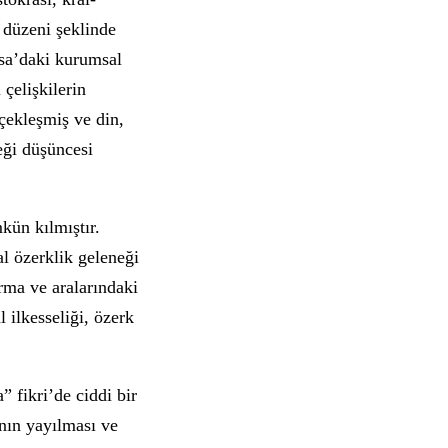
a düzeni şeklinde
nsa’daki kurumsal
 çelişkilerin
rçekleşmiş ve din,
ceği düşüncesi
kün kılmıştır.
al özerklik geleneği
ırma ve aralarındaki
 ilkesseliği, özerk
 fikri’de ciddi bir
ının yayılması ve