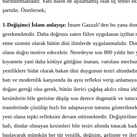
barındırmaktadır. Yani halen de aşılamamış olan üç temel ek
şartıdır. Özetlersek;
1-Değişimci İslam anlayışı:
İmam Gazzali’den bu yana donmuş
gerekmektedir. Daha doğrusu zaten fiilen uygulanan içtihat
etme sistemi olarak bütün dini ilimlerde uygulanmalıdır. Din
olana doğru motive edecektir. Neredeyse son 800 yıldır her 
kıyamete yani daha kötüye gittiğine inanan, varolanı mecbur
yeniliklere bidat olarak bakan dini duygunun tesiri altındadır
batı ve modernlik karşısında da aynı refleksi verip anlamaya
doğası gereği olsa gerek, bütün ilerici çağdaş akılcı olma idd
kesimlerin bile gerisine düşüp son derece dogmatik ve tutucu 
transferinde çözülüp hızlı bir adaptasyon tutumu gösterilme
yeni olana tepki refleksini devam ettirmektedir. Değiştiril
hali, dindar olmayan kesimleri bile tesiri altında tutacak ka
başlayarak mümkün her tür yenilik, değişim, gelişme ve il