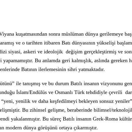
99 Viyana kuşatmasından sonra müslüman dünya gerilemeye başl
aramış ve o tarihten itibaren Batı dünyasının yükselişi başlamı
dizi siyasi, askeri ve ideolojik değişim gerçekleştirmiş ve son
eyi yapamamıştır. Bu anlamda geri kalmışlık, aslında gereken
nlerinde Batının ilerlemesinin sihri yatmaktadır.
ütünü” ile tanışmış ve bu durum Batılı insanın vizyonunu geniş
unduğu İslam/Endülüs ve Osmanlı Türk tehdidiyle çevrili dar
 “yeni, yenilik ve daha keşfedilmeyi bekleyen sonsuz yeniler”
işmiştir. Bu zihinsel gelişme, beraberinde bilimsel/teknolojik
trendi yakalanmıştır. Bu süreç Batılı insanın Grek-Roma kültür
şan modern dünya görüşünü ortaya çıkarmıştır.