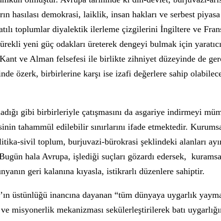
rın hasılası demokrasi, laiklik, insan hakları ve serbest piyas
lı toplumlar diyalektik ilerleme çizgilerini İngiltere ve Fra
ürekli yeni güç odakları üreterek dengeyi bulmak için yaratıcı
Kant ve Alman felsefesi ile birlikte zihniyet düzeyinde de ge
nde özerk, birbirlerine karşı ise izafi değerlere sahip olabile
adığı gibi birbirleriyle çatışmasını da asgariye indirmeyi müm
sinin tahammül edilebilir sınırlarını ifade etmektedir. Kurums
litika-sivil toplum, burjuvazi-bürokrasi şeklindeki alanları ay
 Bugün hala Avrupa, işlediği suçları gözardı edersek, kuramsal
yanın geri kalanına kıyasla, istikrarlı düzenlere sahiptir.
m’ın üstünlüğü inancına dayanan “tüm dünyaya uygarlık yayma”
 ve misyonerlik mekanizması sekülerleştirilerek batı uygarlığ