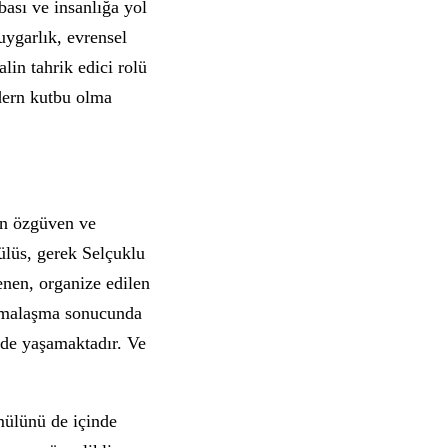
ası ve insanlığa yol
uygarlık, evrensel
lin tahrik edici rolü
dern kutbu olma
an özgüven ve
ülüs, gerek Selçuklu
enen, organize edilen
dogmalaşma sonucunda
nde yaşamaktadır. Ve
mülünü de içinde