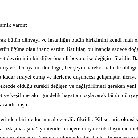
amik vardır:
narak bütün dünyayı ve insanlığın bütün birikimini kendi malı 
stünlüğüne olan inanç vardır. Batılılar, bu inançla sadece doğ
yet devriminin bir diğer önemli boyutu ise değişim fikridir. 
lmış ve “Dünyanın döndüğü, her şeyin hareket halinde olduğu 
a kadar sirayet etmiş ve ilerleme düşüncesi gelişmiştir. ileriy
erkezde olduğu sürekli değişen ve değiştirilmesi gereken yeni
t ve keşif merakı, gündelik hayattan başlayarak bütün dünyay
azandırmıştır.
rinden biri de kurumsal özerklik fikridir. Kilise, aristokrasi 
ışma-uzlaşma-aşma” yöntemlerini içeren diyalektik düşünme met
ümkün olmuştur. Avrupa tarihinde ki din-devlet, burjuvazi-aris