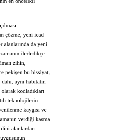
nın en öncelikli
çılması
un çözme, yeni icad
r alanlarında da yeni
 zamanın ilerledikçe
lüman zihin,
ce pekişen bu hissiyat,
 dahi, aynı habitatın
i olarak kodladıkları
ılı teknolojilerin
 yenilenme kaygısı ve
amamanın verdiği kasma
 dini alanlardan
 duygusunun