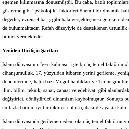
egemen kılınmasına dönüşmüştür. Bu çaba, batılı toplumların
gösterme gibi “psikolojik” faktörleri önemli bir dinamik hali
değerler, evrensel barış gibi hala gerçekleşmesi gereken ideal
de bulunmaktadır. Refah düzeyiyle de desteklenen üstünlü
bilinci vermektedir.
Yeniden Dirilişin Şartları
İslam dünyasının “geri kalması” işte bu üç temel faktörün o
cihanşumulluk, 17. yüzyıldan itibaren yerini gerileme, yeni
dönemlerinde, hatta bazı Moğol hanlıkları ve Timur gibi bir b
ilim, bilim, teknik, sanat, zanaat ve edebiyat gibi alanlar
değiştirici, dönüştürücü dinamizm kaybolmuştur. Sonuçta bug
en fazla batının iyi bir taklitçisi olma çabası ile ayakta kal
İslam dünyasında gerileme nedeni olan üç temel faktörün yo