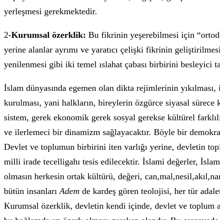
yerleşmesi gerekmektedir.
2-
Kurumsal özerklik:
Bu fikrinin yeşerebilmesi için “orto
yerine alanlar ayrımı ve yaratıcı çelişki fikrinin geliştiril
yenilenmesi gibi iki temel ıslahat çabası birbirini besleyici 
İslam dünyasında egemen olan dikta rejimlerinin yıkılması, 
kurulması, yani halkların, bireylerin özgürce siyasal sürece 
sistem, gerek ekonomik gerek sosyal gerekse kültürel farklılı
ve ilerlemeci bir dinamizm sağlayacaktır. Böyle bir demokra
Devlet ve toplumun birbirini iten varlığı yerine, devletin to
milli irade tecelligahı tesis edilecektir. İslami değerler, 
olmasın herkesin ortak kültürü, değeri, can,mal,nesil,akıl,na
bütün insanları
Adem
de kardeş gören teolojisi, her tür adale
Kurumsal özerklik, devletin kendi içinde, devlet ve toplum 