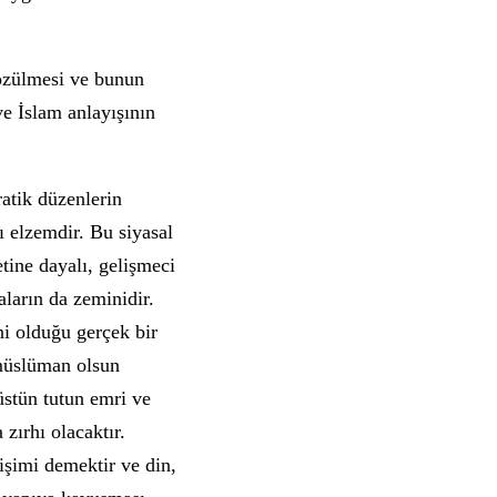
çözülmesi ve bunun
ve İslam anlayışının
atik düzenlerin
ı elzemdir. Bu siyasal
etine dayalı, gelişmeci
ların da zeminidir.
ni olduğu gerçek bir
 müslüman olsun
 üstün tutun emri ve
zırhı olacaktır.
işimi demektir ve din,