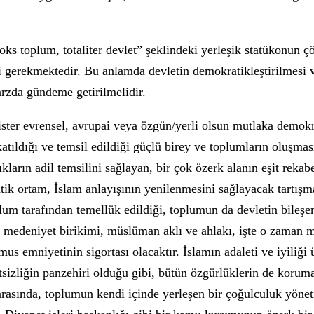
doks toplum, totaliter devlet” şeklindeki yerleşik statükonun 
mesi gerekmektedir. Bu anlamda devletin demokratikleştirilmesi 
tarzda gündeme getirilmelidir.
ister evrensel, avrupai veya özgün/yerli olsun mutlaka demokr
katıldığı ve temsil edildiği güçlü birey ve toplumların oluşmas
kların adil temsilini sağlayan, bir çok özerk alanın eşit rekab
tik ortam, İslam anlayışının yenilenmesini sağlayacak tartışma
plum tarafından temellük edildiği, toplumun da devletin bileşe
İslam medeniyet birikimi, müslüman aklı ve ahlakı, işte o zaman
mus emniyetinin sigortası olacaktır. İslamın adaleti ve iyiliği
tsizliğin panzehiri olduğu gibi, bütün özgürlüklerin de koruma 
arasında, toplumun kendi içinde yerleşen bir çoğulculuk yönet