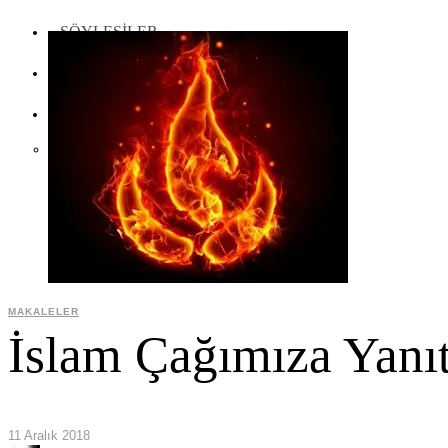
SÖYLEŞILER
İLETIŞIM
TÜRKÇE
English
MAKALELER
İslam Çağımıza Yanıt
11 Aralık 2018