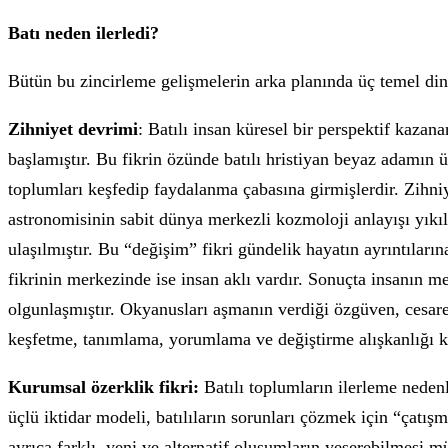
Batı neden ilerledi?
Bütün bu zincirleme gelişmelerin arka planında üç temel din
Zihniyet devrimi
: Batılı insan küresel bir perspektif kaza
başlamıştır. Bu fikrin özünde batılı hristiyan beyaz adamın ü
toplumları keşfedip faydalanma çabasına girmişlerdir. Zihni
astronomisinin sabit dünya merkezli kozmoloji anlayışı yıkı
ulaşılmıştır. Bu “değişim” fikri gündelik hayatın ayrıntıların
fikrinin merkezinde ise insan aklı vardır. Sonuçta insanın m
olgunlaşmıştır. Okyanusları aşmanın verdiği özgüven, cesare
keşfetme, tanımlama, yorumlama ve değiştirme alışkanlığı k
Kurumsal özerklik fikri:
Batılı toplumların ilerleme nedenle
üçlü iktidar modeli, batılıların sorunları çözmek için “çat
ayrıca farklı, yeni ve alternatif oluşumların yeşerebilmesi m