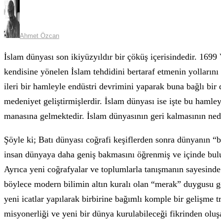
Ahmet Özcan
İslam dünyası son ikiyüzyıldır bir çöküş içerisindedir. 16
kendisine yönelen İslam tehdidini bertaraf etmenin yollarını 
ileri bir hamleyle endüstri devrimini yaparak buna bağlı bir 
medeniyet geliştirmişlerdir. İslam dünyası ise işte bu haml
manasına gelmektedir. İslam dünyasının geri kalmasının nede
Şöyle ki; Batı dünyası coğrafi keşiflerden sonra dünyanın “b
insan dünyaya daha geniş bakmasını öğrenmiş ve içinde bul
Ayrıca yeni coğrafyalar ve toplumlarla tanışmanın sayesinde
böylece modern bilimin altın kuralı olan “merak” duygusu gel
yeni icatlar yapılarak birbirine bağımlı komple bir gelişme 
misyonerliği ve yeni bir dünya kurulabileceği fikrinden olu