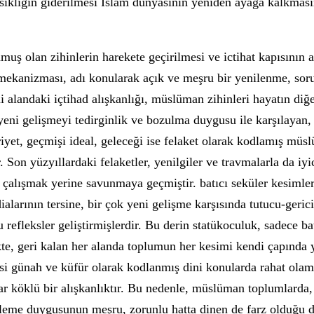
sikliğin giderilmesi İslam dünyasının yeniden ayağa kalkması
 olan zihinlerin harekete geçirilmesi ve ictihat kapısının a
 mekanizması, adı konularak açık ve meşru bir yenilenme, sor
i alandaki içtihad alışkanlığı, müslüman zihinleri hayatın diğe
yeni gelişmeyi tedirginlik ve bozulma duygusu ile karşılayan,
iyet, geçmişi ideal, geleceği ise felaket olarak kodlamış müs
. Son yüzyıllardaki felaketler, yenilgiler ve travmalarla da iyi
 çalışmak yerine savunmaya geçmiştir. batıcı seküler kesimler
ialarının tersine, bir çok yeni gelişme karşısında tutucu-geric
refleksler geliştirmişlerdir. Bu derin statükoculuk, sadece bat
kte, geri kalan her alanda toplumun her kesimi kendi çapında
mesi günah ve küfür olarak kodlanmış dini konularda rahat ol
dar köklü bir alışkanlıktır. Bu nedenle, müslüman toplumlarda,
erleme duygusunun meşru, zorunlu hatta dinen de farz olduğu