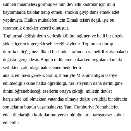
sünneti muamelesi görmüş ve tüm devletlü kadrolar için milli
bayramlarda balolar tertip etmek, smokin giyip dans etmek adet
yapılmıştır. Halkın muhalefeti için Elmalı tefsiri değil, işte bu
seramonik örnekler yeterli olmuştur.
Toplumsal değişimlerin yerleşik kültüre rağmen ve belli bir dozda
şiddet içererek gerçekleşebileceği söylenir. Toplumlar durup
dururken değişmez. İlla ki bir irade tarafından ve belirli zorlamalarla
değişim gerçekleşir. Bugün o döneme bakarken uygulamalardaki
sertlikten çok, ulaşılmak istenen hedeflerin
analiz edilmesi gerekir. Sonuç itibariyle Müslümanlığın tasfiye
edilmediği aksine halka öğretildiği, her isteyenin daha derinliğine
dinini öğrenebileceği eserlerin ortaya çıktığı, milletin devlet
karşısında kul olmaktan vatandaş olmaya doğru evrildiği bir sürecin
sonuçlarını bugün yaşamaktayız. Yani Cumhuriyet’e muhalefet
eden dindarlığın korkularının yersiz olduğu artık tartışmasız kabul
edilebilir.