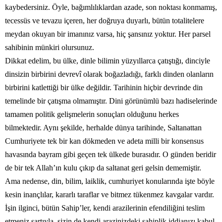
kaybedersiniz. Öyle, bağımlılıklardan azade, son noktası konmamış,
tecessüs ve tevazu içeren, her doğruya duyarlı, bütün totalitelere
meydan okuyan bir imanınız varsa, hiç şansınız yoktur. Her parsel
sahibinin münkiri olursunuz.
Dikkat edelim, bu ülke, dinle bilimin yüzyıllarca çatıştığı, dinciyle
dinsizin birbirini devrevî olarak boğazladığı, farklı dinden olanların
birbirini katlettiği bir ülke değildir. Tarihinin hiçbir devrinde din
temelinde bir çatışma olmamıştır. Dini görünümlü bazı hadiselerinde
tamamen politik gelişmelerin sonuçları olduğunu herkes
bilmektedir. Aynı şekilde, herhalde dünya tarihinde, Saltanattan
Cumhuriyete tek bir kan dökmeden ve adeta milli bir konsensus
havasında bayram gibi geçen tek ülkede burasıdır. O günden beridir
de bir tek Allah’ın kulu çıkıp da saltanat geri gelsin dememiştir.
Ama nedense, din, bilim, laiklik, cumhuriyet konularında işte böyle
kesin inançlılar, kararlı taraflar ve bitmez tükenmez kavgalar vardır.
İşin ilginci, bütün Sahip’ler, kendi arazilerinin efendiliğini teslim
etmeniz şartıyla, sizin de kendi arazinizdeki sahiplik iddianızı kabul