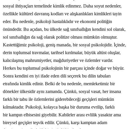
sosyal ihtiyaçları temelinde kimlik edinmez. Daha soyut nedenler,
özellikle kültürel davranış kodları ve alışkanlıkları kimlikleri tayin
eder. Bu nedenle, psikoloji hastalıklıdır ve ekonomi politiğin
önündedir. Bu açıdan, bu ülkede sağ sınıfsallığın kendini sol olarak,
sol sınıfsallığın da sağ olarak politize olması mümkün olmuştur.
Kastettiğimiz psikoloji, geniş manada, bir sosyal psikolojidir. İçinde,
derin toplumsal travmalar, tarihsel kırılmalar, büyük altüst oluşlar,
kalıcılaşmış mahrumiyetler, mağduriyetler ve özlemler vardır.
Herkes bu toplumsal psikolojinin bir parçası içinde doğar ve büyür.
Sonra kendini en iyi ifade eden dili seçerek bu dilin tabuları
etrafında kimlik edinir. Belki de bu nedenle, memleketimiz bir
dönekler ülkesidir aynı zamanda. Çünkü, sosyal vasat, her insana
farklı bir tabu ile özlemlerini giderebileceği geçişleri mümkün
kılmaktadır. Psikoloji, kolayca başka bir duruma evrilip, farklı
bir kampın elbisesini giyebilir. Kabileler arası evlilik yasaktır ama
bireysel geçişler teşvik edilir. Çünkü, karşı kamptan adam