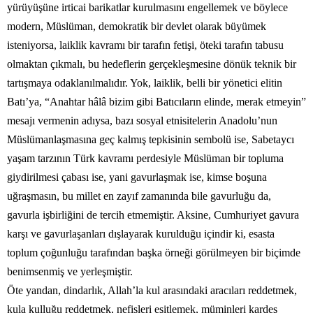
yürüyüşüne irticai barikatlar kurulmasını engellemek ve böylece
modern, Müslüman, demokratik bir devlet olarak büyümek
isteniyorsa, laiklik kavramı bir tarafın fetişi, öteki tarafın tabusu
olmaktan çıkmalı, bu hedeflerin gerçekleşmesine dönük teknik bir
tartışmaya odaklanılmalıdır. Yok, laiklik, belli bir yönetici elitin
Batı’ya, “Anahtar hâlâ bizim gibi Batıcıların elinde, merak etmeyin”
mesajı vermenin adıysa, bazı sosyal etnisitelerin Anadolu’nun
Müslümanlaşmasına geç kalmış tepkisinin sembolü ise, Sabetaycı
yaşam tarzının Türk kavramı perdesiyle Müslüman bir topluma
giydirilmesi çabası ise, yani gavurlaşmak ise, kimse boşuna
uğraşmasın, bu millet en zayıf zamanında bile gavurluğu da,
gavurla işbirliğini de tercih etmemiştir. Aksine, Cumhuriyet gavura
karşı ve gavurlaşanları dışlayarak kurulduğu içindir ki, esasta
toplum çoğunluğu tarafından başka örneği görülmeyen bir biçimde
benimsenmiş ve yerleşmiştir.
Öte yandan, dindarlık, Allah’la kul arasındaki aracıları reddetmek,
kula kulluğu reddetmek, nefisleri eşitlemek, müminleri kardeş