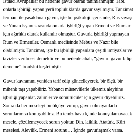
İstilacı Avrupalılar bu nedenle gavur olarak tanımlanmıştır. Tabi,
onlarla işbirliği yapan yerli topluluklarda gavur sayılmıştır. Tanzimat
fermanı ile yasaklanan gavur, işte bu psikoloji içerisinde, Rus savaşı
ve Yunan isyanı sırasında onlarla işbirliği yapan Ermeni ve Rumlar
için ağırlıklı olarak kullanılır olmuştur. Gavurla işbirliği yapmayan
Rum ve Ermeniler, Osmanlı meclisinde Mebus ve Nazır bile
olabilmiştir. Tanzimat, işte bu işbirliği yapanlara çeşitli imtiyazlar ve
tavizler verilmesi demektir ve bu nedenle ahali, “gavuru gavur bilip
dememe” ironisini keşfetmiştir.
Gavur kavramını yeniden tarif edip güncelleyerek, bir ölçü, bir
mihenk taşı yapabiliriz. Yabancı müstevlilerle ülkemiz aleyhine
işbirliği yapanlar, zalimler ve sömürücüler için gavur diyebiliriz.
Sonra da her meseleyi bu ölçüye vurup, gavur olmayanlarla
sorunlarımızı konuşabiliriz. Bu temiz hava içinde konuşulamayacak
mesele, çözülemeyecek sorun yoktur. Din, laiklik, Atatürk, Kürt
meselesi, Alevilik, Ermeni sorunu… İçinde gavurlaşmak varsa,