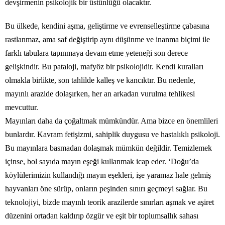
devşirmenin psikolojik bir üstünlüğü olacaktır.
Bu ülkede, kendini aşma, geliştirme ve evrenselleştirme çabasına
rastlanmaz, ama saf değiştirip aynı düşünme ve inanma biçimi ile
farklı tabulara tapınmaya devam etme yeteneği son derece
gelişkindir. Bu pataloji, mafyöz bir psikolojidir. Kendi kuralları
olmakla birlikte, son tahlilde kalleş ve kancıktır. Bu nedenle,
mayınlı arazide dolaşırken, her an arkadan vurulma tehlikesi
mevcuttur.
Mayınları daha da çoğaltmak mümkündür. Ama bizce en önemlileri
bunlardır. Kavram fetişizmi, sahiplik duygusu ve hastalıklı psikoloji.
Bu mayınlara basmadan dolaşmak mümkün değildir. Temizlemek
içinse, bol sayıda mayın eşeği kullanmak icap eder. ‘Doğu’da
köylülerimizin kullandığı mayın eşekleri, işe yaramaz hale gelmiş
hayvanları öne sürüp, onların peşinden sınırı geçmeyi sağlar. Bu
teknolojiyi, bizde mayınlı teorik arazilerde sınırları aşmak ve aşiret
düzenini ortadan kaldırıp özgür ve eşit bir toplumsallık sahası