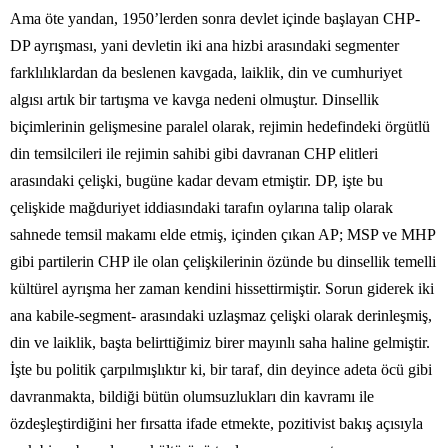
Ama öte yandan, 1950’lerden sonra devlet içinde başlayan CHP-
DP ayrışması, yani devletin iki ana hizbi arasındaki segmenter
farklılıklardan da beslenen kavgada, laiklik, din ve cumhuriyet
algısı artık bir tartışma ve kavga nedeni olmuştur. Dinsellik
biçimlerinin gelişmesine paralel olarak, rejimin hedefindeki örgütlü
din temsilcileri ile rejimin sahibi gibi davranan CHP elitleri
arasındaki çelişki, bugüne kadar devam etmiştir. DP, işte bu
çelişkide mağduriyet iddiasındaki tarafın oylarına talip olarak
sahnede temsil makamı elde etmiş, içinden çıkan AP; MSP ve MHP
gibi partilerin CHP ile olan çelişkilerinin özünde bu dinsellik temelli
kültürel ayrışma her zaman kendini hissettirmiştir. Sorun giderek iki
ana kabile-segment- arasındaki uzlaşmaz çelişki olarak derinleşmiş,
din ve laiklik, başta belirttiğimiz birer mayınlı saha haline gelmiştir.
İşte bu politik çarpılmışlıktır ki, bir taraf, din deyince adeta öcü gibi
davranmakta, bildiği bütün olumsuzlukları din kavramı ile
özdeşleştirdiğini her fırsatta ifade etmekte, pozitivist bakış açısıyla