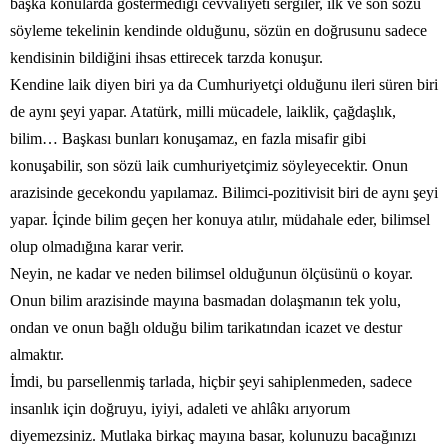
başka konularda göstermediği cevvaliyeti sergiler, ilk ve son sözü
söyleme tekelinin kendinde olduğunu, sözün en doğrusunu sadece
kendisinin bildiğini ihsas ettirecek tarzda konuşur.
Kendine laik diyen biri ya da Cumhuriyetçi olduğunu ileri süren biri
de aynı şeyi yapar. Atatürk, milli mücadele, laiklik, çağdaşlık,
bilim… Başkası bunları konuşamaz, en fazla misafir gibi
konuşabilir, son sözü laik cumhuriyetçimiz söyleyecektir. Onun
arazisinde gecekondu yapılamaz. Bilimci-pozitivisit biri de aynı şeyi
yapar. İçinde bilim geçen her konuya atılır, müdahale eder, bilimsel
olup olmadığına karar verir.
Neyin, ne kadar ve neden bilimsel olduğunun ölçüsünü o koyar.
Onun bilim arazisinde mayına basmadan dolaşmanın tek yolu,
ondan ve onun bağlı olduğu bilim tarikatından icazet ve destur
almaktır.
İmdi, bu parsellenmiş tarlada, hiçbir şeyi sahiplenmeden, sadece
insanlık için doğruyu, iyiyi, adaleti ve ahlâkı arıyorum
diyemezsiniz. Mutlaka birkaç mayına basar, kolunuzu bacağınızı