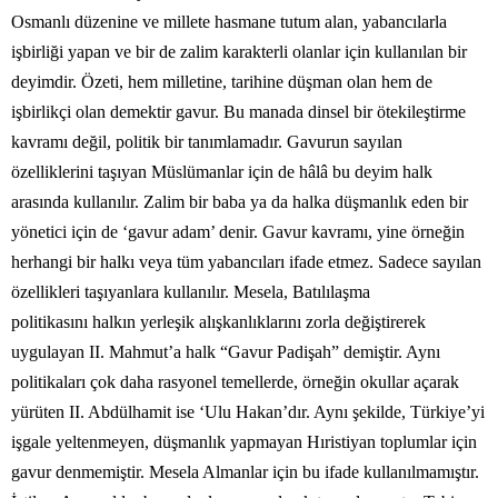
Osmanlı düzenine ve millete hasmane tutum alan, yabancılarla
işbirliği yapan ve bir de zalim karakterli olanlar için kullanılan bir
deyimdir. Özeti, hem milletine, tarihine düşman olan hem de
işbirlikçi olan demektir gavur. Bu manada dinsel bir ötekileştirme
kavramı değil, politik bir tanımlamadır. Gavurun sayılan
özelliklerini taşıyan Müslümanlar için de hâlâ bu deyim halk
arasında kullanılır. Zalim bir baba ya da halka düşmanlık eden bir
yönetici için de ‘gavur adam’ denir. Gavur kavramı, yine örneğin
herhangi bir halkı veya tüm yabancıları ifade etmez. Sadece sayılan
özellikleri taşıyanlara kullanılır. Mesela, Batılılaşma
politikasını halkın yerleşik alışkanlıklarını zorla değiştirerek
uygulayan II. Mahmut’a halk “Gavur Padişah” demiştir. Aynı
politikaları çok daha rasyonel temellerde, örneğin okullar açarak
yürüten II. Abdülhamit ise ‘Ulu Hakan’dır. Aynı şekilde, Türkiye’yi
işgale yeltenmeyen, düşmanlık yapmayan Hıristiyan toplumlar için
gavur denmemiştir. Mesela Almanlar için bu ifade kullanılmamıştır.