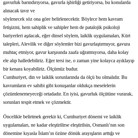
gavurluk barındırıyorsa, gavurla işbirliği getiriyorsa, bu konularda
alınacak tavır ve
söylenecek söz ona göre belirlenecektir. Böylece hem kavram
fetişizmi, hem sahiplik ve sahipler hem de patalojik psikoloji
bariyerleri aşılacak, eğer dinsel söylem, laiklik uygulamaları, Kürt
talepleri, Alevilik ve diğer söylemler bizi gavurlaştırmıyor, gavura
muhtaç etmiyor, gavur karşısında zaafa uğratmıyorsa, daha kolay
ele alıp halledebiliriz. Eğer tersi ise, o zaman yine kolayca ayıklayıp
bir kenara koyabiliriz. Ölçümüz budur.
Cumhuriyet, din ve laiklik sorunlarında da ölçü bu olmalıdır. Bu
kavramların ev sahibi gibi konuşanlar oldukça meselelerin
çözümlenemeyeceği ortadadır. En iyisi, gavurluk ölçütüne vurarak,
sorunları tespit etmek ve çözmektir.
Öncelikle belirtmek gerekir ki, Cumhuriyet dönemi ve laiklik
uygulamaları, ne kadar eleştirilirse eleştirilsin, Osmanlı’nın son
dönemine kıyasla İslam’ın özüne dönük arayışların arttığı ve