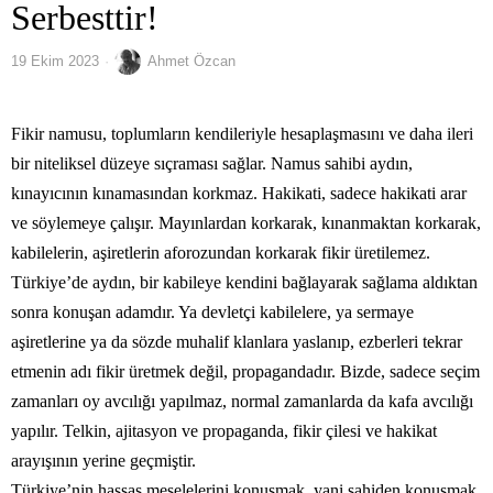
Serbesttir!
19 Ekim 2023
Ahmet Özcan
Fikir namusu, toplumların kendileriyle hesaplaşmasını ve daha ileri
bir niteliksel düzeye sıçraması sağlar. Namus sahibi aydın,
kınayıcının kınamasından korkmaz. Hakikati, sadece hakikati arar
ve söylemeye çalışır. Mayınlardan korkarak, kınanmaktan korkarak,
kabilelerin, aşiretlerin aforozundan korkarak fikir üretilemez.
Türkiye’de aydın, bir kabileye kendini bağlayarak sağlama aldıktan
sonra konuşan adamdır. Ya devletçi kabilelere, ya sermaye
aşiretlerine ya da sözde muhalif klanlara yaslanıp, ezberleri tekrar
etmenin adı fikir üretmek değil, propagandadır. Bizde, sadece seçim
zamanları oy avcılığı yapılmaz, normal zamanlarda da kafa avcılığı
yapılır. Telkin, ajitasyon ve propaganda, fikir çilesi ve hakikat
arayışının yerine geçmiştir.
Türkiye’nin hassas meselelerini konuşmak, yani sahiden konuşmak