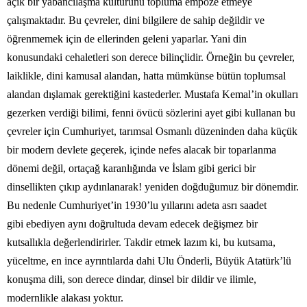
açık bir yabancılaşma kültürünü topluma empoze etmeye
çalışmaktadır. Bu çevreler, dini bilgilere de sahip değildir ve
öğrenmemek için de ellerinden geleni yaparlar. Yani din
konusundaki cehaletleri son derece bilinçlidir. Örneğin bu çevreler,
laiklikle, dini kamusal alandan, hatta mümkünse bütün toplumsal
alandan dışlamak gerektiğini kastederler. Mustafa Kemal’in okulları
gezerken verdiği bilimi, fenni övücü sözlerini ayet gibi kullanan bu
çevreler için Cumhuriyet, tarımsal Osmanlı düzeninden daha küçük
bir modern devlete geçerek, içinde nefes alacak bir toparlanma
dönemi değil, ortaçağ karanlığında ve İslam gibi gerici bir
dinsellikten çıkıp aydınlanarak! yeniden doğduğumuz bir dönemdir.
Bu nedenle Cumhuriyet’in 1930’lu yıllarını adeta asrı saadet
gibi ebediyen aynı doğrultuda devam edecek değişmez bir
kutsallıkla değerlendirirler. Takdir etmek lazım ki, bu kutsama,
yüceltme, en ince ayrıntılarda dahi Ulu Önderli, Büyük Atatürk’lü
konuşma dili, son derece dindar, dinsel bir dildir ve ilimle,
modernlikle alakası yoktur.