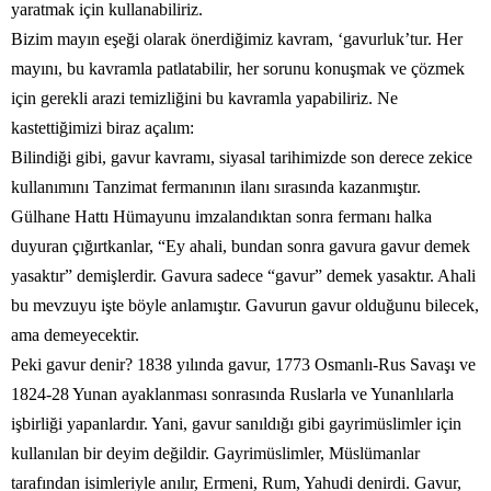
yaratmak için kullanabiliriz.
Bizim mayın eşeği olarak önerdiğimiz kavram, ‘gavurluk’tur. Her
mayını, bu kavramla patlatabilir, her sorunu konuşmak ve çözmek
için gerekli arazi temizliğini bu kavramla yapabiliriz. Ne
kastettiğimizi biraz açalım:
Bilindiği gibi, gavur kavramı, siyasal tarihimizde son derece zekice
kullanımını Tanzimat fermanının ilanı sırasında kazanmıştır.
Gülhane Hattı Hümayunu imzalandıktan sonra fermanı halka
duyuran çığırtkanlar, “Ey ahali, bundan sonra gavura gavur demek
yasaktır” demişlerdir. Gavura sadece “gavur” demek yasaktır. Ahali
bu mevzuyu işte böyle anlamıştır. Gavurun gavur olduğunu bilecek,
ama demeyecektir.
Peki gavur denir? 1838 yılında gavur, 1773 Osmanlı-Rus Savaşı ve
1824-28 Yunan ayaklanması sonrasında Ruslarla ve Yunanlılarla
işbirliği yapanlardır. Yani, gavur sanıldığı gibi gayrimüslimler için
kullanılan bir deyim değildir. Gayrimüslimler, Müslümanlar
tarafından isimleriyle anılır, Ermeni, Rum, Yahudi denirdi. Gavur,