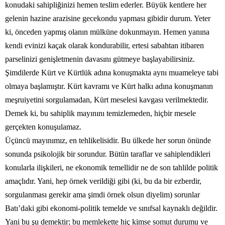
konudaki sahipliğinizi hemen teslim ederler. Büyük kentlere her
gelenin hazine arazisine gecekondu yapması gibidir durum. Yeter
ki, önceden yapmış olanın mülküne dokunmayın. Hemen yanına
kendi evinizi kaçak olarak kondurabilir, ertesi sabahtan itibaren
parselinizi genişletmenin davasını gütmeye başlayabilirsiniz.
Şimdilerde Kürt ve Kürtlük adına konuşmakta aynı muameleye tabi
olmaya başlamıştır. Kürt kavramı ve Kürt halkı adına konuşmanın
meşruiyetini sorgulamadan, Kürt meselesi kavgası verilmektedir.
Demek ki, bu sahiplik mayınını temizlemeden, hiçbir mesele
gerçekten konuşulamaz.
Üçüncü mayınımız, en tehlikelisidir. Bu ülkede her sorun önünde
sonunda psikolojik bir sorundur. Bütün taraflar ve sahiplendikleri
konularla ilişkileri, ne ekonomik temellidir ne de son tahlilde politik
amaçlıdır. Yani, hep örnek verildiği gibi (ki, bu da bir ezberdir,
sorgulanması gerekir ama şimdi örnek olsun diyelim) sorunlar
Batı’daki gibi ekonomi-politik temelde ve sınıfsal kaynaklı değildir.
Yani bu şu demektir; bu memlekette hiç kimse somut durumu ve