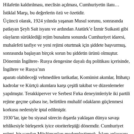
Hilafetin kaldırılması, meclisin açılması, Cumhuriyetin ilanı…
İstiklal Marşı, bu değerlerin özü ve özetidir.
Üçüncü olarak, 1924 yılında yaşanan Musul sorunu, sonrasında
patlayan Şeyh Sait isyanı ve ardından Atatürk’e İzmir Suikasti gibi
olayların sürüklediği rejim bunalımı sonunda Cumhuriyet idaresi,
muhalefeti tasfiye ve yeni rejimi oturtmak için şiddete başvurmuş,
sonrasında başlayan birçok sorun bu şiddetin ürünü olmuştur.
Dönemin İngiltere- Rusya dengesine dayalı dış politikası içerisinde,
İngiltere ve Rusya’nın
aparatı olabileceği vehmedilen tarikatlar, Komünist akımlar, İttihatçı
kadrolar ve Kürtçü akımlara karşı çeşitli takibat ve düzenlemeler
yapılmıştır. Terakkiperver ve Serbest Fırka deneyimleriyle iki partili
rejime geçme çabası ise, belirtilen muhalif odakların güçlenmesi
korkusu nedeniyle iptal edilmiştir.
1930’lar, işte bu siyasal sürecin dışarda yaklaşan dünya savaşı
tehlikesiyle birleşerek iyice otoriterleştiği dönemdir. Cumhuriyet
rejimi, bir yandan Müslümanları modernleştirmek, İslam anlayışını