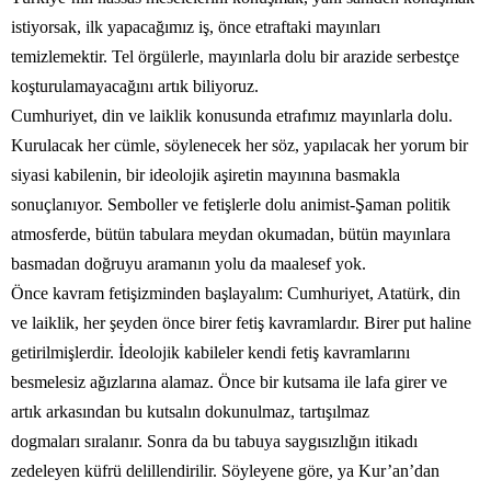
istiyorsak, ilk yapacağımız iş, önce etraftaki mayınları
temizlemektir. Tel örgülerle, mayınlarla dolu bir arazide serbestçe
koşturulamayacağını artık biliyoruz.
Cumhuriyet, din ve laiklik konusunda etrafımız mayınlarla dolu.
Kurulacak her cümle, söylenecek her söz, yapılacak her yorum bir
siyasi kabilenin, bir ideolojik aşiretin mayınına basmakla
sonuçlanıyor. Semboller ve fetişlerle dolu animist-Şaman politik
atmosferde, bütün tabulara meydan okumadan, bütün mayınlara
basmadan doğruyu aramanın yolu da maalesef yok.
Önce kavram fetişizminden başlayalım: Cumhuriyet, Atatürk, din
ve laiklik, her şeyden önce birer fetiş kavramlardır. Birer put haline
getirilmişlerdir. İdeolojik kabileler kendi fetiş kavramlarını
besmelesiz ağızlarına alamaz. Önce bir kutsama ile lafa girer ve
artık arkasından bu kutsalın dokunulmaz, tartışılmaz
dogmaları sıralanır. Sonra da bu tabuya saygısızlığın itikadı
zedeleyen küfrü delillendirilir. Söyleyene göre, ya Kur’an’dan