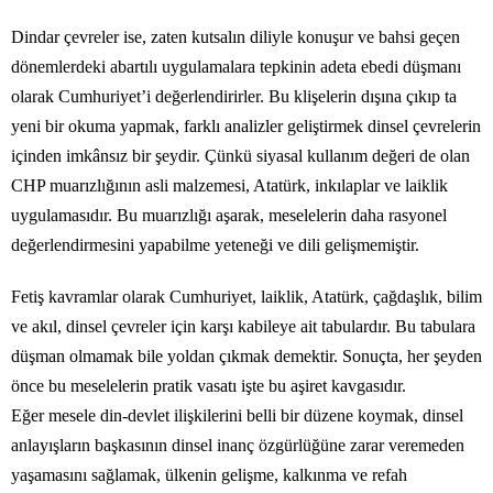
Dindar çevreler ise, zaten kutsalın diliyle konuşur ve bahsi geçen
dönemlerdeki abartılı uygulamalara tepkinin adeta ebedi düşmanı
olarak Cumhuriyet’i değerlendirirler. Bu klişelerin dışına çıkıp ta
yeni bir okuma yapmak, farklı analizler geliştirmek dinsel çevrelerin
içinden imkânsız bir şeydir. Çünkü siyasal kullanım değeri de olan
CHP muarızlığının asli malzemesi, Atatürk, inkılaplar ve laiklik
uygulamasıdır. Bu muarızlığı aşarak, meselelerin daha rasyonel
değerlendirmesini yapabilme yeteneği ve dili gelişmemiştir.
Fetiş kavramlar olarak Cumhuriyet, laiklik, Atatürk, çağdaşlık, bilim
ve akıl, dinsel çevreler için karşı kabileye ait tabulardır. Bu tabulara
düşman olmamak bile yoldan çıkmak demektir. Sonuçta, her şeyden
önce bu meselelerin pratik vasatı işte bu aşiret kavgasıdır.
Eğer mesele din-devlet ilişkilerini belli bir düzene koymak, dinsel
anlayışların başkasının dinsel inanç özgürlüğüne zarar veremeden
yaşamasını sağlamak, ülkenin gelişme, kalkınma ve refah