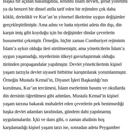
Başka bir açıdan bakıldığında, kendini İslam devleti, şeriat yönetimi
ya da benzeri bir dinsel atıfla tarif eden bir rejimden çok daha
köklü, derinlikli ve Kur’an’ın yönetsel ilkelerine uygun değişimler
gerçekleştirilmiştir. Ama adını ve hatta niyetini adeta din dışı, din
karşıtı imiş gibi koyduğu için bu değişimler dindar çevrelerin
husumetini çekmiştir. Örneğin, hiçbir zaman Cumhuriyet rejiminin
İslam’a aykırı olduğu ileri sürülmemiştir, ama yöneticilerin İslam’a
uygun yaşamadığı, niyetlerinin ülkeyi gavurlaştırmak olduğu
türünden propagandalar yapılmıştır. Devlet yöneticilerinin kişisel
yaşam tarzıyla devlet siyaseti birbirine karıştırılarak yorumlanmıştır.
Örneğin Mustafa Kemal’in, Diyanet İşleri Başkanlığı’nın
kurulması, Kur’an tercümesi, İslam eserlerinin basımı ve okullarda
din dersinin öğretilmesi gibi adımları, Mustafa Kemal’in kişisel
yaşam tarzına bakarak muhalefet eden çevrelerin pek benimsediği
başka devlet adamları tarafından, gündem dahi yapılmamış
uygulamalardır. İçki ve dans gibi, o zaman ahalinin hoş
karşılamadığı kişisel yaşam tarzı ise, sonradan adeta Peygamber