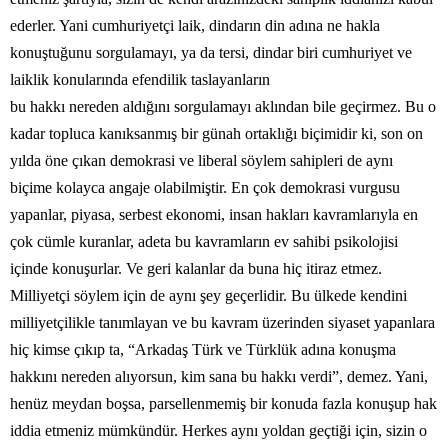
ederler. Yani cumhuriyetçi laik, dindarın din adına ne hakla
konuştuğunu sorgulamayı, ya da tersi, dindar biri cumhuriyet ve
laiklik konularında efendilik taslayanların
bu hakkı nereden aldığını sorgulamayı aklından bile geçirmez. Bu o
kadar topluca kanıksanmış bir günah ortaklığı biçimidir ki, son on
yılda öne çıkan demokrasi ve liberal söylem sahipleri de aynı
biçime kolayca angaje olabilmiştir. En çok demokrasi vurgusu
yapanlar, piyasa, serbest ekonomi, insan hakları kavramlarıyla en
çok cümle kuranlar, adeta bu kavramların ev sahibi psikolojisi
içinde konuşurlar. Ve geri kalanlar da buna hiç itiraz etmez.
Milliyetçi söylem için de aynı şey geçerlidir. Bu ülkede kendini
milliyetçilikle tanımlayan ve bu kavram üzerinden siyaset yapanlara
hiç kimse çıkıp ta, “Arkadaş Türk ve Türklük adına konuşma
hakkını nereden alıyorsun, kim sana bu hakkı verdi”, demez. Yani,
henüz meydan boşsa, parsellenmemiş bir konuda fazla konuşup hak
iddia etmeniz mümkündür. Herkes aynı yoldan geçtiği için, sizin o