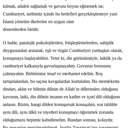
kılmak, adaleti sağlamak ve gavura boyun eğmemek ise,
Cumhuriyet, tarihimiz içinde bu hedefleri gerçekleştirmeye yani
İslami yönetim ilkelerine en uygun olan
dönemlerden biridir.
O halde, patalojik psikolojilerden, fetişleştirmelerden, sahiplik
duygusundan arınarak, eşit ve özgür Cumhuriyet yurttaşları olarak,
konuşmaya başlayabiliriz. Yeter ki, din görünümüyle, laiklik ya da
cumhuriyet kalkanıyla gavurlaşmayalım. Gavurun borusunu
çalmayalım. Birbirimize insaf ve merhamet edelim. Boş
tartışmalardan, bu saçma kavgalardan kurtulalım. Bu memleketin
dindarı, aklın ve bilimin dilinin de Allah’ın dillerinden olduğunu
kavrasın, laiki, din dilinin insanın en kadim ve içsel dili olduğunu
anlasın. Bizim, hangi dilden konuşursak konuşalım, son tahlilde
aynı dili, aynı ülkü ve niyetleri konuşmayı öğrenmek zorunda
olduğumuzu hepimiz kabullenelim. Bundan sonrası, kolaydır.
Bu mayınları temizleyebilirsek, İngiliz Tanzimatı’nın parantezini