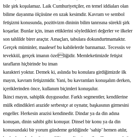
bile şirk koşulamaz. Laik Cumhuriyetçiler, en temel iddiaları olan
bilime dayanma ölçüsüne en uzak kesimdir. Kavram ve sembol
fetişizmi konusunda, pozitivizm dininin bilim tanrısına sürekli şirk
koşarlar. Bunlar için, iman ettiklerini söyledikleri değerler ve ilkeler
son tahlilde birer araçtır. Amaçları, tabulara dokundurtmamaktır.
Gerçek müminler, maalesef bu kabilelerde barınamaz. Tecessüs ve
tevekkül, gerçek imanın özelliğidir. Memleketimizde fetişist
tarafların hiçbirinde bu iman
karakteri yoktur. Demek ki, aslında bu konulara girdiğimizde ilk
mayın, kavram fetişizmidir. Yani, bu kavramları konuşalım derken,
içeriklerinden önce, kullanım biçimleri konuşulur.
İkinci mayın, sahiplik duygusudur. Farklı segmentler, kendilerine
mülk edindikleri arazide serbestçe at oynatır, başkasının girmesini
engeller. Herkesin arazisi kendinedir. Dindar ya da din adına
konuşan, dinin sahibi gibi konuşur. Dinsel bir konu ya da din
konusundaki bir yorum gündeme geldiğinde ‘sahip’ hemen atılır,