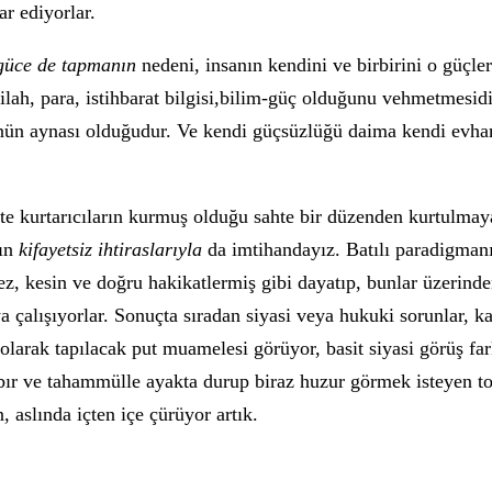
ar ediyorlar.
 güce de tapmanın
nedeni, insanın kendini ve birbirini o güçler
 silah, para, istihbarat bilgisi,bilim-güç olduğunu vehmetmesi
ünün aynası olduğudur. Ve kendi güçsüzlüğü daima kendi evha
e kurtarıcıların kurmuş olduğu sahte bir düzenden kurtulmaya
nın
kifayetsiz ihtiraslarıyla
da imtihandayız. Batılı paradigmanı
ez, kesin ve doğru hakikatlermiş gibi dayatıp, bunlar üzerinde
 çalışıyorlar. Sonuçta sıradan siyasi veya hukuki sorunlar, k
 olarak tapılacak put muamelesi görüyor, basit siyasi görüş far
 sabır ve tahammülle ayakta durup biraz huzur görmek isteyen 
 aslında içten içe çürüyor artık.