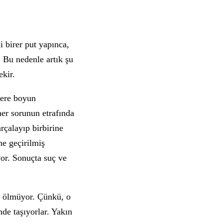
i birer put yapınca,
. Bu nedenle artık şu
ekir.
lere boyun
er sorunun etrafında
rçalayıp birbirine
ne geçirilmiş
yor. Sonuçta suç ve
iç ölmüyor. Çünkü, o
nde taşıyorlar. Yakın