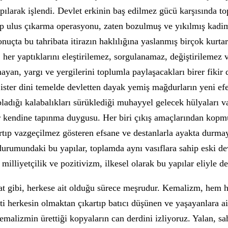
ılarak işlendi. Devlet erkinin baş edilmez gücü karşısında to
up ulus çıkarma operasyonu, zaten bozulmuş ve yıkılmış kadim
nuçta bu tahribata itirazın haklılığına yaslanmış birçok kurta
her yaptıklarını eleştirilemez, sorgulanamaz, değiştirilemez
mayan, yargı ve yergilerini toplumla paylaşacakları birer fikir 
 ister dini temelde devletten dayak yemiş mağdurların yeni ef
opladığı kalabalıkları sürüklediği muhayyel gelecek hülyaları 
bir kendine tapınma duygusu. Her biri çıkış amaçlarından kopm
artıp vazgeçilmez gösteren efsane ve destanlarla ayakta durmaya
urumundaki bu yapılar, toplamda aynı vasıflara sahip eski devl
 milliyetçilik ve pozitivizm, ilkesel olarak bu yapılar eliyle 
kat gibi, herkese ait olduğu sürece meşrudur. Kemalizm, hem h
 herkesin olmaktan çıkartıp batıcı düşünen ve yaşayanlara ait
emalizmin ürettiği kopyaların can derdini izliyoruz. Yalan, sa