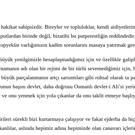
kikat sahipsizdir. Bireyler ve topluluklar, kendi aidiyetlerin
utlardan birinde değil, bizatihi bu putperestliğin reddindedir
, topyekün varlığımızın kadim sorunlarını masaya yatırmak ger
büyük yenilgimizle hesaplaşmadığımız için ve özellikle galip
manın adı olan bir rejimi de bir türlü sevemediğimiz için, h
üyük parçalanmanın artçı sarsıntıları gibi ruhsal olarak ta pa
runun başını devlet, daha doğrusu Osmanlı devlet-i Ali’si yeri
yor ve onu yenmek için yola çıkanlar da onu taklit etmeye başlı
rileri sürekli bizi kurtarmaya çalışıyor ve fakat ejderha da h
kanlılar, aslında hepimiz adına hepimizde olan canavarı içleri