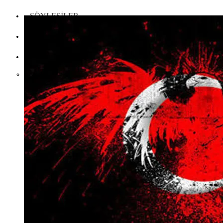
SÖYLEŞILER
İLETIŞIM
TÜRKÇE
English