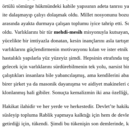
örtülü sömürge hükmündeki kabile yapısının adeta tanrısı yap
ite dalaşmayıp çalıyı dolaşmak oldu. Millet nosyonunu boz
arasında ayakta durmaya çalışan toplumu iyice tahrip etti. So
oldu. Varlıklarını bir tür
mehdi-mesih
misyonuyla kutsayan, 
yücelikte bir imtiyazla donatan, kesin inançlarını asla tartış
varlıklarını güçlendirmenin motivasyonu kılan ve ister etnik
hastalıklı yapılarla yüz yüzeyiz şimdi. Hepsinin etrafında t
gelecek için varlıklarını sürdürebilmenin tek yolu, narsist 
çalıştıkları insanlara bile yabancılaşmış, ama kendilerini ab
birer şirket ya da masonik dayanışma ve aidiyet makineleri d
klonlanmış hali gibiler. Sonuçta kemalizmin iki ana özelliği,
Hakikat ilahidir ve her yerde ve herkestedir. Devlet’te haki
süsleyip topluma Rablik yapmaya kalktığı için hem de devleti
getirdiği için, tükendi. Şimdi bu tükenişin son demlerinde, k