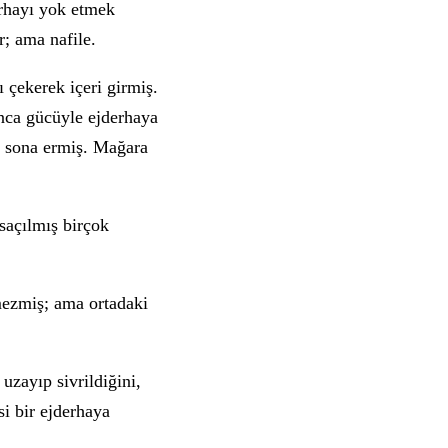
erhayı yok etmek
r; ama nafile.
ı çekerek içeri girmiş.
anca gücüyle ejderhaya
e sona ermiş. Mağara
saçılmış birçok
mezmiş; ama ortadaki
 uzayıp sivrildiğini,
i bir ejderhaya