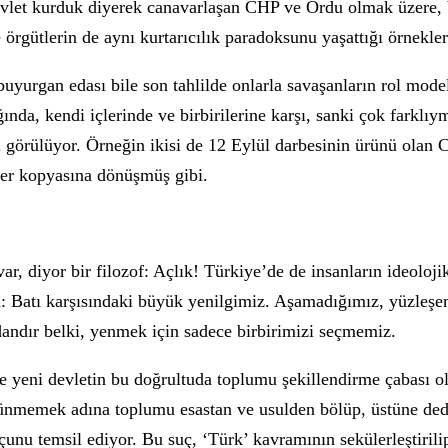
r devlet kurduk diyerek canavarlaşan CHP ve Ordu olmak üzere
örgütlerin de aynı kurtarıcılık paradoksunu yaşattığı örnekler
buyurgan edası bile son tahlilde onlarla savaşanların rol model
ğında, kendi içlerinde ve birbirilerine karşı, sanki çok farklı
görülüyor. Örneğin ikisi de 12 Eylül darbesinin ürünü olan
irer kopyasına dönüşmüş gibi.
ar, diyor bir filozof: Açlık! Türkiye’de de insanların ideoloji
ba: Batı karşısındaki büyük yenilgimiz. Aşamadığımız, yüzleş
andır belki, yenmek için sadece birbirimizi seçmemiz.
ve yeni devletin bu doğrultuda toplumu şekillendirme çabası 
nmemek adına toplumu esastan ve usulden bölüp, üstüne dedel
nu temsil ediyor. Bu suç, ‘Türk’ kavramının sekülerleştirilip