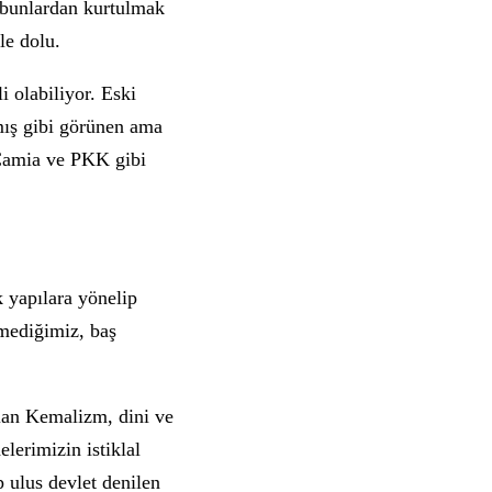
, bunlardan kurtulmak
le dolu.
i olabiliyor. Eski
ymış gibi görünen ama
 Camia ve PKK gibi
k yapılara yönelip
emediğimiz, baş
olan Kemalizm, dini ve
erimizin istiklal
 ulus devlet denilen