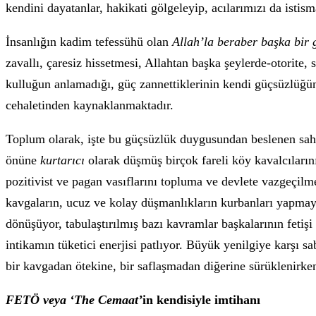
kendini dayatanlar, hakikati gölgeleyip, acılarımızı da istism
İnsanlığın kadim tefessühü olan
Allah’la beraber başka bir
zavallı, çaresiz hissetmesi, Allahtan başka şeylerde-otorite,
kulluğun anlamadığı, güç zannettiklerinin kendi güçsüzlüğ
cehaletinden kaynaklanmaktadır.
Toplum olarak, işte bu güçsüzlük duygusundan beslenen saht
önüne
kurtarıcı
olarak düşmüş birçok fareli köy kavalcıları
pozitivist ve pagan vasıflarını topluma ve devlete vazgeçilm
kavgaların, ucuz ve kolay düşmanlıkların kurbanları yapmaya
dönüşüyor, tabulaştırılmış bazı kavramlar başkalarının fetişi
intikamın tüketici enerjisi patlıyor. Büyük yenilgiye karşı
bir kavgadan ötekine, bir saflaşmadan diğerine sürüklenirken,
FETÖ veya ‘The Cemaat’
in kendisiyle imtihanı