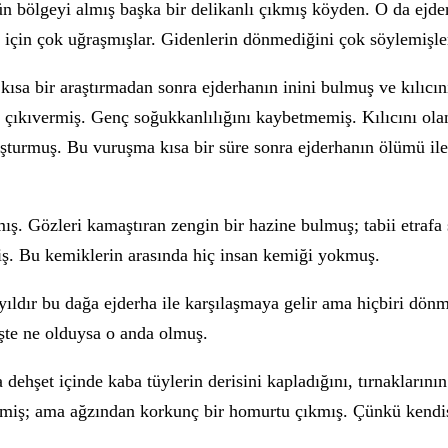
ün bölgeyi almış başka bir delikanlı çıkmış köyden. O da ejd
ek için çok uğraşmışlar. Gidenlerin dönmediğini çok söylemişle
 kısa bir araştırmadan sonra ejderhanın inini bulmuş ve kılıcın
a çıkıvermiş. Genç soğukkanlılığını kaybetmemiş. Kılıcını ol
uşturmuş. Bu vuruşma kısa bir süre sonra ejderhanın ölümü il
ş. Gözleri kamaştıran zengin bir hazine bulmuş; tabii etrafa 
iş. Bu kemiklerin arasında hiç insan kemiği yokmuş.
ıldır bu dağa ejderha ile karşılaşmaya gelir ama hiçbiri dön
şte ne olduysa o anda olmuş.
dehşet içinde kaba tüylerin derisini kapladığını, tırnaklarının
temiş; ama ağzından korkunç bir homurtu çıkmış. Çünkü kendis