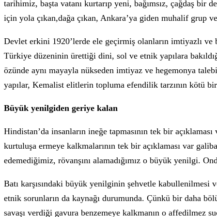
tarihimiz, başta vatanı kurtarıp yeni, bağımsız, çağdaş bi
için yola çıkan,dağa çıkan, Ankara’ya giden muhalif grup ve 
Devlet erkini 1920’lerde ele geçirmiş olanların imtiyazlı ve 
Türkiye düzeninin ürettiği dini, sol ve etnik yapılara bakıldı
özünde aynı mayayla nükseden imtiyaz ve hegemonya talebi 
yapılar, Kemalist elitlerin topluma efendilik tarzının kötü b
Büyük yenilgiden geriye kalan
Hindistan’da insanların ineğe tapmasının tek bir açıklaması v
kurtuluşa ermeye kalkmalarının tek bir açıklaması var gali
edemediğimiz, rövanşını alamadığımız o büyük yenilgi. Ond
Batı karşısındaki büyük yenilginin şehvetle kabullenilmesi 
etnik sorunların da kaynağı durumunda. Çünkü bir daha bölü
savaşı verdiği gavura benzemeye kalkmanın o affedilmez suçu