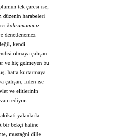
plumun tek çaresi ise,
 düzenin harabeleri
rıcı
kahramanımız
 ve denetlenemez
değil, kendi
endisi olmaya çalışan
var ve hiç gelmeyen bu
uş, hatta kurtarmaya
 çalışan, fiilen ise
et ve elitlerinin
devam ediyor.
akikati yalanlarla
 bir bekçi haline
hte, mustağni dille