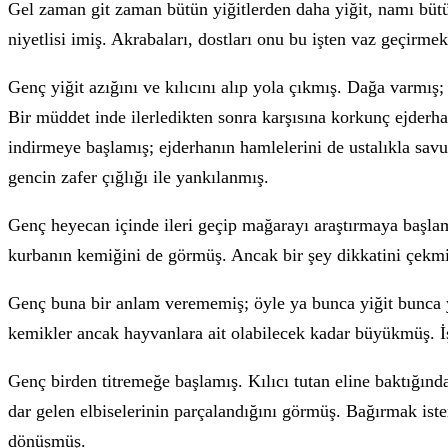
Gel zaman git zaman bütün yiğitlerden daha yiğit, namı büt
niyetlisi imiş. Akrabaları, dostları onu bu işten vaz geçirm
Genç yiğit azığını ve kılıcını alıp yola çıkmış. Dağa varmış;
Bir müddet inde ilerledikten sonra karşısına korkunç ejderh
indirmeye başlamış; ejderhanın hamlelerini de ustalıkla sav
gencin zafer çığlığı ile yankılanmış.
Genç heyecan içinde ileri geçip mağarayı araştırmaya başlamı
kurbanın kemiğini de görmüş. Ancak bir şey dikkatini çekm
Genç buna bir anlam verememiş; öyle ya bunca yiğit bunca y
kemikler ancak hayvanlara ait olabilecek kadar büyükmüş. İ
Genç birden titremeğe başlamış. Kılıcı tutan eline baktığında 
dar gelen elbiselerinin parçalandığını görmüş. Bağırmak is
dönüşmüş.