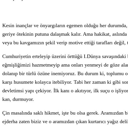
Kesin inançlar ve önyargıların egemen olduğu her durumda, ha
geriye ötekinin putuna dalaşmak kalır. Ama hakikat, aslında p
veya bu kavgamızın şekil verip motive ettiği tarafları değil
Cumhuriyetin erteleyip üzerini örttüğü I.Dünya savaşındaki 
eğmişliğimizi hazmetmeyip ama onları yenmeyi de göze alama
dolanıp bir türlü özüne inemiyoruz. Bu durum ki, toplumu o b
karşı husumete kolayca itebiliyor. Tabi her zaman ki gibi so
devletimsi yapı çekiyor. İlk kanı o akıtıyor, ilk suçu o işli
kan, durmuyor.
Çin masalında saklı hikmet, işte bu olsa gerek. Aramızdan bi
ejderha zaten biziz ve o aramızdan çıkan kurtarıcı yağız deli