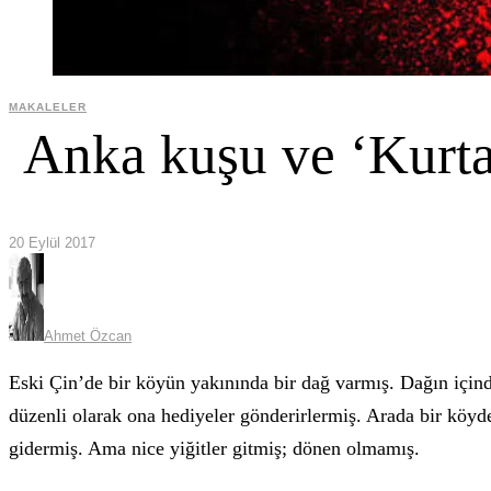
MAKALELER
Anka kuşu ve ‘Kurtarı
20 Eylül 2017
Ahmet Özcan
Eski Çin’de bir köyün yakınında bir dağ varmış. Dağın içind
düzenli olarak ona hediyeler gönderirlermiş. Arada bir köyden
gidermiş. Ama nice yiğitler gitmiş; dönen olmamış.