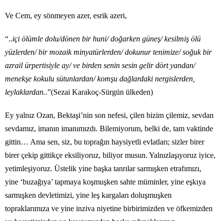
Ve Cem, ey sönmeyen azer, esrik azeri,
“..
içi ölümle dolu/dönen bir huni/ doğarken güneş/ kesilmiş ölü
yüzlerden/ bir mozaik minyatürlerden/ dokunur tenimize/ soğuk bir
azrail ürpertisiyle ay/ ve birden senin sesin gelir dört yandan/
menekşe kokulu sütunlardan/ komşu dağlardaki nergislerden,
leylaklardan.
.”(Sezai Karakoç-Sürgün ülkeden)
Ey yalnız Ozan, Bektaşi’nin son nefesi, çilen bizim çilemiz, sevdan
sevdamız, imanın imanımızdı. Bilemiyorum, belki de, tam vaktinde
gittin… Ama sen, siz, bu toprağın haysiyetli evlatları; sizler birer
birer çekip gittikçe eksiliyoruz, biliyor musun. Yalnızlaşıyoruz iyice,
yetimleşiyoruz. Üstelik yine başka tanrılar sarmışken etrafımızı,
yine ‘buzağıya’ tapmaya koşmuşken sahte müminler, yine eşkıya
sarmışken devletimizi, yine leş kargaları doluşmuşken
topraklarımıza ve yine inziva niyetine birbirimizden ve öfkemizden