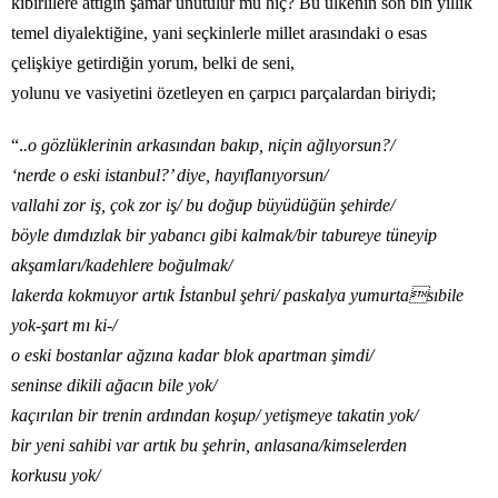
kibirlilere attığın şamar unutulur mu hiç? Bu ülkenin son bin yıllık
temel diyalektiğine, yani seçkinlerle millet arasındaki o esas
çelişkiye getirdiğin yorum, belki de seni,
yolunu ve vasiyetini özetleyen en çarpıcı parçalardan biriydi;
“.
.o gözlüklerinin arkasından bakıp, niçin ağlıyorsun?/
‘nerde o eski istanbul?’ diye, hayıflanıyorsun/
vallahi zor iş, çok zor iş/ bu doğup büyüdüğün şehirde/
böyle dımdızlak bir yabancı gibi kalmak/bir tabureye tüneyip
akşamları/kadehlere boğulmak/
lakerda kokmuyor artık İstanbul şehri/ paskalya yumurtasıbile
yok-şart mı ki-/
o eski bostanlar ağzına kadar blok apartman şimdi/
seninse dikili ağacın bile yok/
kaçırılan bir trenin ardından koşup/ yetişmeye takatin yok/
bir yeni sahibi var artık bu şehrin, anlasana/kimselerden
korkusu yok/