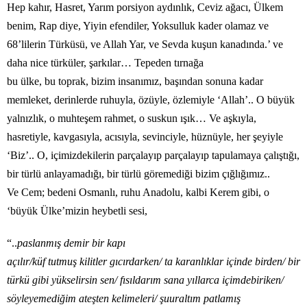
Hep kahır, Hasret, Yarım porsiyon aydınlık, Ceviz ağacı, Ülkem
benim, Rap diye, Yiyin efendiler, Yoksulluk kader olamaz ve
68’lilerin Türküsü, ve Allah Yar, ve Sevda kuşun kanadında.’ ve
daha nice türküler, şarkılar… Tepeden tırnağa
bu ülke, bu toprak, bizim insanımız, başından sonuna kadar
memleket, derinlerde ruhuyla, özüyle, özlemiyle ‘Allah’.. O büyük
yalnızlık, o muhteşem rahmet, o suskun ışık… Ve aşkıyla,
hasretiyle, kavgasıyla, acısıyla, sevinciyle, hüznüyle, her şeyiyle
‘Biz’.. O, içimizdekilerin parçalayıp parçalayıp tapulamaya çalıştığı,
bir türlü anlayamadığı, bir türlü göremediği bizim çığlığımız..
Ve Cem; bedeni Osmanlı, ruhu Anadolu, kalbi Kerem gibi, o
‘büyük Ülke’mizin heybetli sesi,
“..
paslanmış demir bir kapı
açılır/küf tutmuş kilitler gıcırdarken/ ta karanlıklar içinde birden/ bir
türkü gibi yükselirsin sen/
fısıldarım sana yıllarca içimde
biriken/
söyleyemediğim ateşten kelimeleri/ şuuraltım patlamış