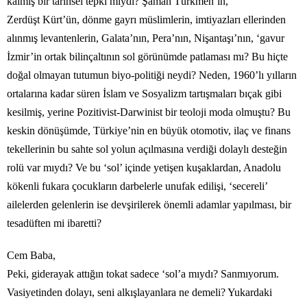
kalmış bir tarihsel tepki miydi? Şaman Türkmen’in,
Zerdüşt Kürt’ün, dönme gayrı müslimlerin, imtiyazları ellerinden
alınmış levantenlerin, Galata’nın, Pera’nın, Nişantaşı’nın, ‘gavur
İzmir’in ortak bilinçaltının sol görünümde patlaması mı? Bu hiçte
doğal olmayan tutumun biyo-politiği neydi? Neden, 1960’lı yılların
ortalarına kadar süren İslam ve Sosyalizm tartışmaları bıçak gibi
kesilmiş, yerine Pozitivist-Darwinist bir teoloji moda olmuştu? Bu
keskin dönüşümde, Türkiye’nin en büyük otomotiv, ilaç ve finans
tekellerinin bu sahte sol yolun açılmasına verdiği dolaylı desteğin
rolü var mıydı? Ve bu ‘sol’ içinde yetişen kuşaklardan, Anadolu
kökenli fukara çocukların darbelerle unufak edilişi, ‘secereli’
ailelerden gelenlerin ise devşirilerek önemli adamlar yapılması, bir
tesadüften mi ibaretti?
Cem Baba,
Peki, giderayak attığın tokat sadece ‘sol’a mıydı? Sanmıyorum.
Vasiyetinden dolayı, seni alkışlayanlara ne demeli? Yukardaki