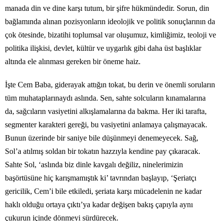
manada din ve dine karşı tutum, bir şifre hükmündedir. Sorun, din
bağlamında alınan pozisyonların ideolojik ve politik sonuçlarının da
çok ötesinde, bizatihi toplumsal var oluşumuz, kimliğimiz, teoloji ve
politika ilişkisi, devlet, kültür ve uygarlık gibi daha üst başlıklar
altında ele alınması gereken bir öneme haiz.
İşte Cem Baba, giderayak attığın tokat, bu derin ve önemli soruların
tüm muhataplarınaydı aslında. Sen, sahte solcuların kınamalarına
da, sağcıların vasiyetini alkışlamalarına da bakma. Her iki tarafta,
segmenter karakteri gereği, bu vasiyetini anlamaya çalışmayacak.
Bunun üzerinde bir saniye bile düşünmeyi denemeyecek. Sağ,
Sol’a atılmış soldan bir tokatın hazzıyla kendine pay çıkaracak.
Sahte Sol, ‘aslında biz dinle kavgalı değiliz, ninelerimizin
başörtüsüne hiç karışmamıştık ki’ tavrından başlayıp, ‘Şeriatçı
gericilik, Cem’i bile etkiledi, şeriata karşı mücadelenin ne kadar
haklı olduğu ortaya çıktı’ya kadar değişen bakış çapıyla aynı
çukurun içinde dönmeyi sürdürecek.