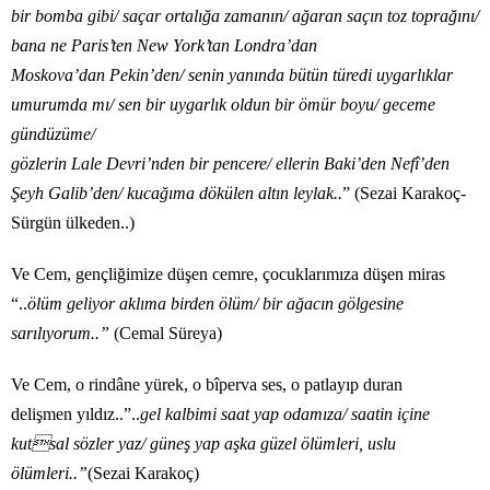
bir bomba gibi/ saçar ortalığa zamanın/ ağaran saçın toz toprağını/
bana ne Paris’ten New York’tan Londra’dan
Moskova’dan
Pekin’den/ senin yanında bütün türedi uygarlıklar
umurumda
mı/ sen bir uygarlık oldun bir ömür boyu/ geceme
gündüzüme/
gözlerin Lale Devri’nden bir pencere/ ellerin Baki’den Nefî’den
Şeyh Galib’den/ kucağıma dökülen altın leylak..
” (Sezai Karakoç-
Sürgün ülkeden..)
Ve Cem, gençliğimize düşen cemre, çocuklarımıza düşen miras
“..
ölüm geliyor aklıma birden ölüm/ bir ağacın gölgesine
sarılıyorum..”
(Cemal Süreya)
Ve Cem, o rindâne yürek, o bîperva ses, o patlayıp duran
delişmen yıldız..”..
gel kalbimi saat yap odamıza/ saatin içine
kutsal sözler yaz/ güneş yap aşka güzel ölümleri, uslu
ölümleri..”
(Sezai Karakoç)