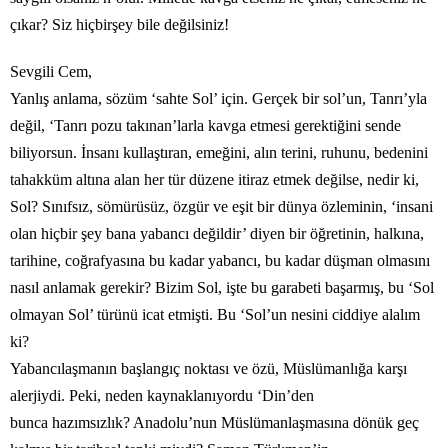
çıkar? Siz hiçbirşey bile değilsiniz!
Sevgili Cem,
Yanlış anlama, sözüm ‘sahte Sol’ için. Gerçek bir sol’un, Tanrı’yla
değil, ‘Tanrı pozu takınan’larla kavga etmesi gerektiğini sende
biliyorsun. İnsanı kullaştıran, emeğini, alın terini, ruhunu, bedenini
tahakküm altına alan her tür düzene itiraz etmek değilse, nedir ki,
Sol? Sınıfsız, sömürüsüz, özgür ve eşit bir dünya özleminin, ‘insani
olan hiçbir şey bana yabancı değildir’ diyen bir öğretinin, halkına,
tarihine, coğrafyasına bu kadar yabancı, bu kadar düşman olmasını
nasıl anlamak gerekir? Bizim Sol, işte bu garabeti başarmış, bu ‘Sol
olmayan Sol’ türünü icat etmişti. Bu ‘Sol’un nesini ciddiye alalım
ki?
Yabancılaşmanın başlangıç noktası ve özü, Müslümanlığa karşı
alerjiydi. Peki, neden kaynaklanıyordu ‘Din’den
bunca hazımsızlık? Anadolu’nun Müslümanlaşmasına dönük geç