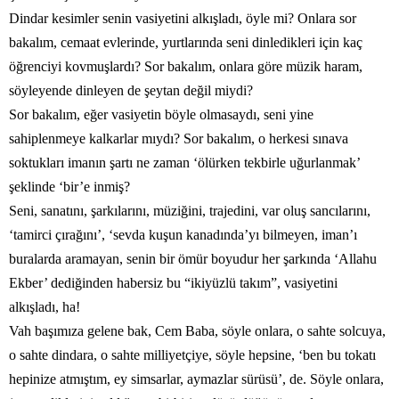
Dindar kesimler senin vasiyetini alkışladı, öyle mi? Onlara sor
bakalım, cemaat evlerinde, yurtlarında seni dinledikleri için kaç
öğrenciyi kovmuşlardı? Sor bakalım, onlara göre müzik haram,
söyleyende dinleyen de şeytan değil miydi?
Sor bakalım, eğer vasiyetin böyle olmasaydı, seni yine
sahiplenmeye kalkarlar mıydı? Sor bakalım, o herkesi sınava
soktukları imanın şartı ne zaman ‘ölürken tekbirle uğurlanmak’
şeklinde ‘bir’e inmiş?
Seni, sanatını, şarkılarını, müziğini, trajedini, var oluş sancılarını,
‘tamirci çırağını’, ‘sevda kuşun kanadında’yı bilmeyen, iman’ı
buralarda aramayan, senin bir ömür boyudur her şarkında ‘Allahu
Ekber’ dediğinden habersiz bu “ikiyüzlü takım”, vasiyetini
alkışladı, ha!
Vah başımıza gelene bak, Cem Baba, söyle onlara, o sahte solcuya,
o sahte dindara, o sahte milliyetçiye, söyle hepsine, ‘ben bu tokatı
hepinize atmıştım, ey simsarlar, aymazlar sürüsü’, de. Söyle onlara,