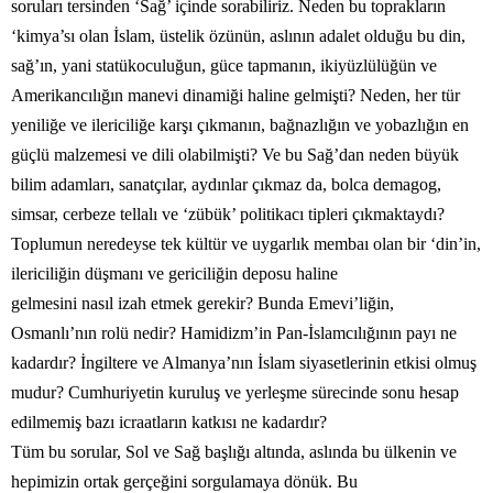
soruları tersinden ‘Sağ’ içinde sorabiliriz. Neden bu toprakların
‘kimya’sı olan İslam, üstelik özünün, aslının adalet olduğu bu din,
sağ’ın, yani statükoculuğun, güce tapmanın, ikiyüzlülüğün ve
Amerikancılığın manevi dinamiği haline gelmişti? Neden, her tür
yeniliğe ve ilericiliğe karşı çıkmanın, bağnazlığın ve yobazlığın en
güçlü malzemesi ve dili olabilmişti? Ve bu Sağ’dan neden büyük
bilim adamları, sanatçılar, aydınlar çıkmaz da, bolca demagog,
simsar, cerbeze tellalı ve ‘zübük’ politikacı tipleri çıkmaktaydı?
Toplumun neredeyse tek kültür ve uygarlık membaı olan bir ‘din’in,
ilericiliğin düşmanı ve gericiliğin deposu haline
gelmesini nasıl izah etmek gerekir? Bunda Emevi’liğin,
Osmanlı’nın rolü nedir? Hamidizm’in Pan-İslamcılığının payı ne
kadardır? İngiltere ve Almanya’nın İslam siyasetlerinin etkisi olmuş
mudur? Cumhuriyetin kuruluş ve yerleşme sürecinde sonu hesap
edilmemiş bazı icraatların katkısı ne kadardır?
Tüm bu sorular, Sol ve Sağ başlığı altında, aslında bu ülkenin ve
hepimizin ortak gerçeğini sorgulamaya dönük. Bu