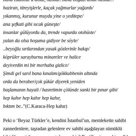
haziran, titreyişlerle, kaçak yağmurlar yağardı/
yıkanmış, kurunur muydu yine o yeditepe/
ana şefkati gibi sıcak güneşte/
insanlar gülüyordu da, trende vapurda otobüste/
yalan da olsa hoşuma gidiyor be söyle/
..beyoğlu sırtlarından yasak gözlerinle bakıp/
köprüler sarayburnu minareler ve halice
deyiverdin mi bir merhaba gizlice/
Şimdi gel sarıl bana kınalım/gökkubbenin altında
orda da beraber/çok şükür diyerek yeniden
başlamanın hayali / hasretimin çölünde sanki bir pınar gibi/
hep kahır hep kahır hep kahır,
bıktım be..
”(C.Karaca-Hep kahır)
Peki o ‘Beyaz Türkler’e, kendini İstanbul’un, memleketin sahibi
zannedenlere, taşradan gelenlere ev sahibi aşağılayan sümüklü