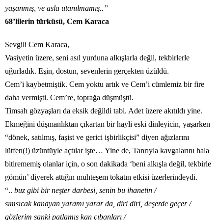
yaşanmış, ve asla utanılmamış..”
68’lilerin türküsü, Cem Karaca
Sevgili Cem Karaca,
Vasiyetin üzere, seni asıl yurduna alkışlarla değil, tekbirlerle
uğurladık. Eşin, dostun, sevenlerin gerçekten üzüldü.
Cem’i kaybetmiştik. Cem yoktu artık ve Cem’i cümlemiz bir fire
daha vermişti. Cem’re, toprağa düşmüştü.
Timsah gözyaşları da eksik değildi tabi. Adet üzere akıtıldı yine.
Ekmeğini düşmanlıktan çıkartan bir hayli eski dinleyicin, yaşarken
“dönek, satılmış, faşist ve gerici işbirlikçisi” diyen ağızlarını
lütfen(!) üzüntüyle açtılar işte… Yine de, Tanrıyla kavgalarını hala
bitirememiş olanlar için, o son dakikada ‘beni alkışla değil, tekbirle
gömün’ diyerek attığın muhteşem tokatın etkisi üzerlerindeydi.
“..
buz gibi bir neşter darbesi, senin bu ihanetin /
sımsıcak kanayan yaramı yarar da, diri diri, deşerde geçer /
gözlerim sanki patlamış kan çıbanları /