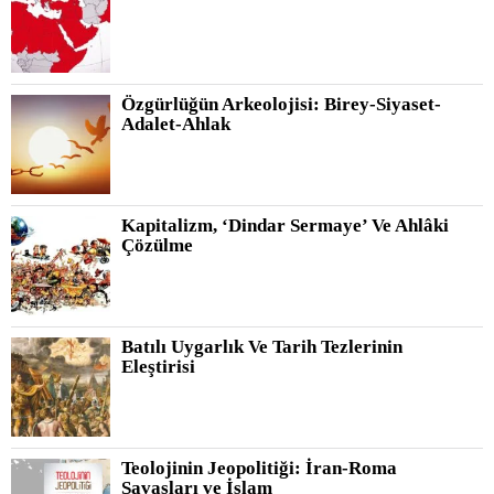
Özgürlüğün Arkeolojisi: Birey-Siyaset-
Adalet-Ahlak
Kapitalizm, ‘Dindar Sermaye’ Ve Ahlâki
Çözülme
Batılı Uygarlık Ve Tarih Tezlerinin
Eleştirisi
Teolojinin Jeopolitiği: İran-Roma
Savaşları ve İslam