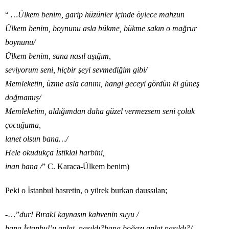
“
…Ülkem benim, garip hüzünler içinde öylece mahzun
Ülkem benim, boynunu asla bükme, bükme sakın o mağrur
boynunu/
Ülkem benim, sana nasıl aşığım,
seviyorum seni, hiçbir şeyi sevmediğim gibi/
Memleketin, üzme asla canını, hangi geceyi gördün ki güneş
doğmamış/
Memleketim, aldığımdan daha güzel vermezsem seni çoluk
çocuğuma,
lanet olsun bana…/
Hele okudukça İstiklal harbini,
inan bana /
” C. Karaca-Ülkem benim)
Peki o İstanbul hasretin, o yürek burkan daussılan;
-…”
dur! Bırak! kaynasın kahvenin suyu /
bana İstanbul’u anlat, nasıldı?bana boğazı anlat nasıldı?/