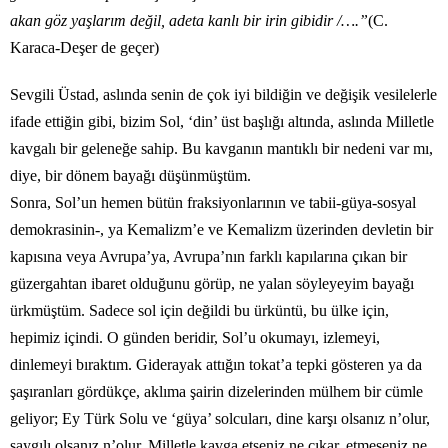
akan göz yaşlarım değil, adeta kanlı bir irin gibidir /….”
(C.
Karaca-Deşer de geçer)
Sevgili Üstad, aslında senin de çok iyi bildiğin ve değişik vesilelerle
ifade ettiğin gibi, bizim Sol, ‘din’ üst başlığı altında, aslında Milletle
kavgalı bir geleneğe sahip. Bu kavganın mantıklı bir nedeni var mı,
diye, bir dönem bayağı düşünmüştüm.
Sonra, Sol’un hemen bütün fraksiyonlarının ve tabii-güya-sosyal
demokrasinin-, ya Kemalizm’e ve Kemalizm üzerinden devletin bir
kapısına veya Avrupa’ya, Avrupa’nın farklı kapılarına çıkan bir
güzergahtan ibaret olduğunu görüp, ne yalan söyleyeyim bayağı
ürkmüştüm. Sadece sol için değildi bu ürküntü, bu ülke için,
hepimiz içindi. O günden beridir, Sol’u okumayı, izlemeyi,
dinlemeyi bıraktım. Giderayak attığın tokat’a tepki gösteren ya da
şaşıranları gördükçe, aklıma şairin dizelerinden mülhem bir cümle
geliyor; Ey Türk Solu ve ‘güya’ solcuları, dine karşı olsanız n’olur,
saygılı olsanız n’olur. Milletle kavga etseniz ne çıkar, etmeseniz ne