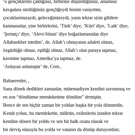
‘o gençliklerini çaldığınız, birbirine düşürdüğünüz, anlamsız
kavgalara sürdüğünüz gençliğeydi benim vasiyetim,
çocuklarımızaydı, geleceğimizeydi, yarın tekrar sizin gibilere
kanmasınlar, yine birbirlerini, ‘Türk’ diye, ‘Kürt’ diye, ‘Laik’ diye,
‘Şeriatçı’ diye, ‘Alevi-Sünni’ diye boğazlamasınlar diye
Allahuekber istedim’, de. Allah’ı olmayanın adaleti olmaz,
özgürlüğü olmaz, eşitliği olmaz, Allah’ı olan paraya tapmaz,
kavmine tapmaz, Amerika’ya tapmaz, de.
‘Anlayan anlamıştır’ de, Cem..
Babaerenler, ,
Sana dönek dedikleri zamanlar, mütemadiyen kendini savunmuş ve
en son “döndümse memleketime döndüm” demiştin.
Bence de sen hiçbir zaman bir yoldan başka bir yola dönmedin.
Kendi yolun, bu memleketin, milletin, ezilenlerin izinden tekrar
kendine dönen bir yoldu ve sen bir halk ozanı olarak ve
bir derviş edasıyla bu yolda ve vatanın da dönüp duruyordun;