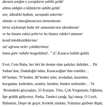
duvara astığın o çorapların sahibi geldi/
altına aldığın o kilimlerin sahibi geldi/
sen, ülkedeki halkım, savaştaki askerim/
ekinim ve ekmeğimsin/sen üretenimsin/
birisi söylemişti hatta bir zamanlar/sen efendimsin/
ve bu bizans eskisi şehir/ve bu bizans eskileri utansın/
kendi kimliksizliklerine/
siz! uğruna neler çektiklerimiz/
bana göre vallahi hoşgeldiniz!..”
(C.Karaca-Sahibi geldi)
Evet, Cem Baba, her biri bir destan olan şarkılar, türküler… Pir
Sultan’dan, Dadaloğlu’ndan, Karacaoğlan’dan esintiler…
60’lardan, 70’lerden, 80’lerden izler, sevdadan, hasretten,
kavgadan, kederden, senden, benden, bizden senfoniler… Ve
‘Resimdeki gözyaşları, 33 Kurşun, Töre, Çok Yorgunum, Oğluma,
İşte geldik gidiyoruz, Parka, Tamirci çırağı, İşçi marşı, O Leyli,
Bidanem, Deşer de geçer, Kerkük zindanı, Yolumuz gurbete düştü,