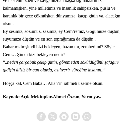
ve hasretimizden ve kavgamızdan başka sığınaklarımız
kalmamışken, yine milletimiz ve insanlık sahipsizken, puslu ve
karanlık bir gece çökmüşken dünyamıza, kaçıp gittin ya, alacağın
olsun.
Ey sesimiz, sözümüz, sazımız, ey Cem’remiz, Göğümüze düştün,
suyumuza düştün ve en son toprağımıza da düştün..
Bahar mıdır şimdi bizi bekleyen, hazan mı, zemheri mi? Söyle
Cem… Şimdi bizi bekleyen nedir?
“..
neden çarçabuk çekip gittin, göremeden söküldüğünü şafağın/
gidişin dilsiz bir can olurda, asılıverir yüreğine insanın.
.”
Hoşça kal, Cem Baba… Allah’ın rahmeti üzerine olsun..
Kaynak: Açık Mektuplar-Ahmet Özcan, Yarın yay.