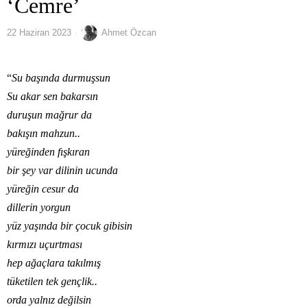
‘Cemre’
22 Haziran 2023
Ahmet Özcan
“
Su başında durmuşsun
Su akar sen bakarsın
duruşun mağrur da
bakışın mahzun..
yüreğinden fışkıran
bir şey var dilinin ucunda
yüreğin cesur da
dillerin yorgun
yüz yaşında bir çocuk gibisin
kırmızı uçurtması
hep ağaçlara takılmış
tüketilen tek gençlik..
orda yalnız değilsin