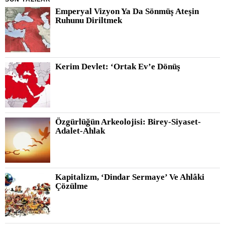
Emperyal Vizyon Ya Da Sönmüş Ateşin
Ruhunu Diriltmek
Kerim Devlet: ‘Ortak Ev’e Dönüş
Özgürlüğün Arkeolojisi: Birey-Siyaset-
Adalet-Ahlak
Kapitalizm, ‘Dindar Sermaye’ Ve Ahlâki
Çözülme