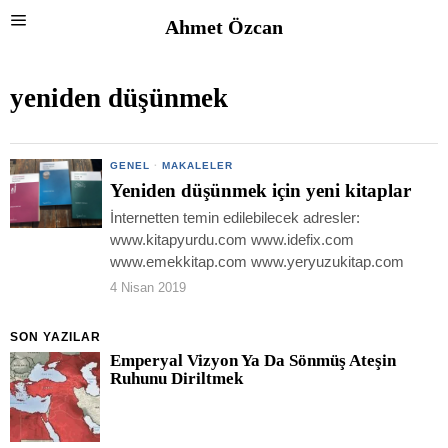
Ahmet Özcan
yeniden düşünmek
GENEL
·
MAKALELER
Yeniden düşünmek için yeni kitaplar
İnternetten temin edilebilecek adresler:
www.kitapyurdu.com www.idefix.com
www.emekkitap.com www.yeryuzukitap.com
4 Nisan 2019
SON YAZILAR
Emperyal Vizyon Ya Da Sönmüş Ateşin
Ruhunu Diriltmek