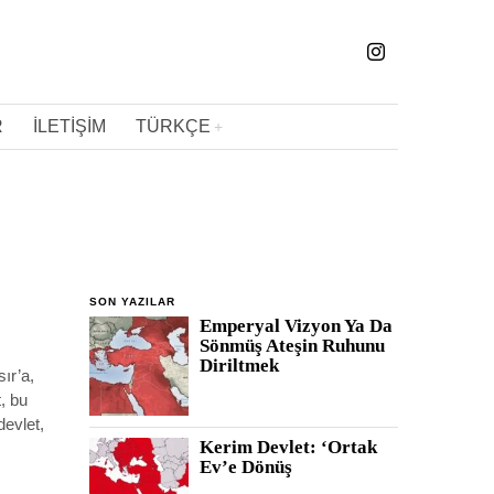
R
İLETIŞIM
TÜRKÇE
SON YAZILAR
Emperyal Vizyon Ya Da
Sönmüş Ateşin Ruhunu
Diriltmek
ır’a,
, bu
devlet,
Kerim Devlet: ‘Ortak
Ev’e Dönüş