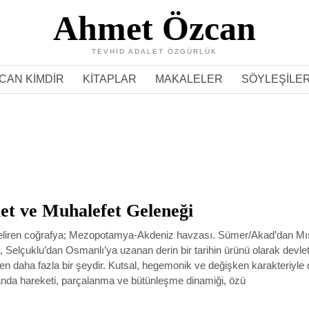
Ahmet Özcan
TEVHID ADALET ÖZGÜRLÜK
CAN KIMDIR
KITAPLAR
MAKALELER
SÖYLEŞILE
et ve Muhalefet Geleneği
 beliren coğrafya; Mezopotamya-Akdeniz havzası. Sümer/Akad’dan Mıs
Selçuklu’dan Osmanlı’ya uzanan derin bir tarihin ürünü olarak devlet
en daha fazla bir şeydir. Kutsal, hegemonik ve değişken karakteriyle 
da hareketi, parçalanma ve bütünleşme dinamiği, özü