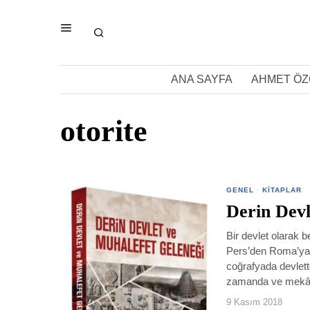
ANA SAYFA
AHMET ÖZ
otorite
GENEL
·
KITAPLAR
Derin Devl
Bir devlet olarak
Pers’den Roma’ya, 
coğrafyada devlett
zamanda ve mekân
9 Kasım 2018