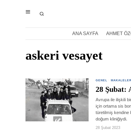
ANA SAYFA
AHMET ÖZ
askeri vesayet
GENEL
·
MAKALELE
28 Şubat: 
Avrupa ile ilişkili
için ortama sis bo
türetilmiş kendine 
doğum kliniğiydi.
28 Şubat 2023