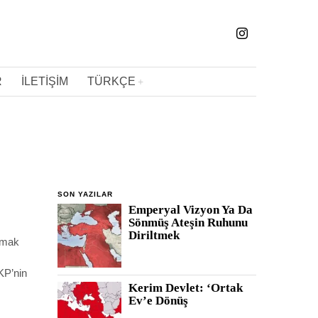
R
İLETIŞIM
TÜRKÇE
SON YAZILAR
Emperyal Vizyon Ya Da
Sönmüş Ateşin Ruhunu
Diriltmek
armak
AKP’nin
Kerim Devlet: ‘Ortak
Ev’e Dönüş