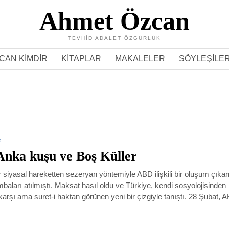
Ahmet Özcan
TEVHID ADALET ÖZGÜRLÜK
CAN KIMDIR
KITAPLAR
MAKALELER
SÖYLEŞILE
R
Anka kuşu ve Boş Küller
 bir siyasal hareketten sezeryan yöntemiyle ABD ilişkili bir oluşum çık
mbaları atılmıştı. Maksat hasıl oldu ve Türkiye, kendi sosyolojisinden
karşı ama suret-i haktan görünen yeni bir çizgiyle tanıştı. 28 Şubat, 