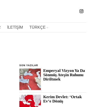
R
İLETIŞIM
TÜRKÇE
SON YAZILAR
Emperyal Vizyon Ya Da
Sönmüş Ateşin Ruhunu
Diriltmek
Kerim Devlet: ‘Ortak
Ev’e Dönüş