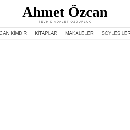
Ahmet Özcan
TEVHID ADALET ÖZGÜRLÜK
CAN KIMDIR
KITAPLAR
MAKALELER
SÖYLEŞILE