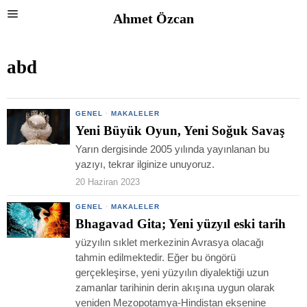
Ahmet Özcan
abd
GENEL
·
MAKALELER
Yeni Büyük Oyun, Yeni Soğuk Savaş
Yarın dergisinde 2005 yılında yayınlanan bu
yazıyı, tekrar ilginize unuyoruz.
20 Haziran 2023
GENEL
·
MAKALELER
Bhagavad Gita; Yeni yüzyıl eski tarih
yüzyılın sıklet merkezinin Avrasya olacağı
tahmin edilmektedir. Eğer bu öngörü
gerçekleşirse, yeni yüzyılın diyalektiği uzun
zamanlar tarihinin derin akışına uygun olarak
yeniden Mezopotamya-Hindistan eksenine