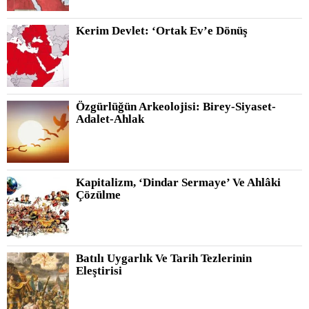
Kerim Devlet: ‘Ortak Ev’e Dönüş
Özgürlüğün Arkeolojisi: Birey-Siyaset-
Adalet-Ahlak
Kapitalizm, ‘Dindar Sermaye’ Ve Ahlâki
Çözülme
Batılı Uygarlık Ve Tarih Tezlerinin
Eleştirisi