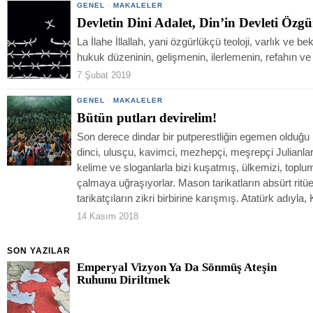
GENEL
·
MAKALELER
Devletin Dini Adalet, Din’in Devleti Özg
La İlahe İllallah, yani özgürlükçü teoloji, varlık ve be
hukuk düzeninin, gelişmenin, ilerlemenin, refahın ve
7 Şubat 2019
GENEL
·
MAKALELER
Bütün putları devirelim!
Son derece dindar bir putperestliğin egemen olduğu 
dinci, ulusçu, kavimci, mezhepçi, meşrepçi Julianlar
kelime ve sloganlarla bizi kuşatmış, ülkemizi, top
çalmaya uğraşıyorlar. Mason tarikatların absürt ritüel
tarikatçıların zikri birbirine karışmış. Atatürk adıyla
14 Kasım 2018
SON YAZILAR
Emperyal Vizyon Ya Da Sönmüş Ateşin
Ruhunu Diriltmek