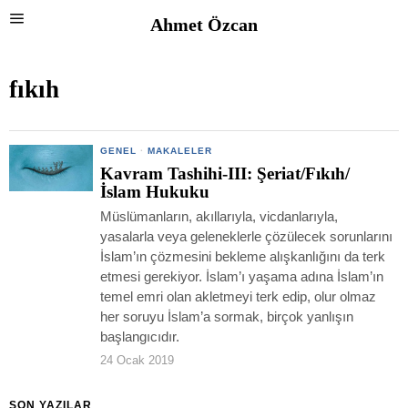
Ahmet Özcan
fıkıh
GENEL
·
MAKALELER
Kavram Tashihi-III: Şeriat/Fıkıh/
İslam Hukuku
Müslümanların, akıllarıyla, vicdanlarıyla,
yasalarla veya geleneklerle çözülecek sorunlarını
İslam’ın çözmesini bekleme alışkanlığını da terk
etmesi gerekiyor. İslam’ı yaşama adına İslam’ın
temel emri olan akletmeyi terk edip, olur olmaz
her soruyu İslam’a sormak, birçok yanlışın
başlangıcıdır.
24 Ocak 2019
SON YAZILAR